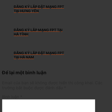
ĐĂNG KÝ LẮP ĐẶT MẠNG FPT
TẠI HƯNG YÊN
ĐĂNG KÝ LẮP MẠNG FPT TẠI
HÀ TĨNH
ĐĂNG KÝ LẮP ĐẶT MẠNG FPT
TẠI HÀ NAM
Để lại một bình luận
Email của bạn sẽ không được hiển thị công khai.
Các
trường bắt buộc được đánh dấu
*
Bình luận
*