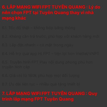
6. LẮP MẠNG WIFI FPT TUYÊN QUANG : Lý do
nên chọn FPT tại Tuyên Quang thay vì nhà
mạng khác
6.1. Tốc độ thật – không bóp băng thông
6.2. Không cần trả trước, phù hợp với khách hàng mới
6.3. Lắp đặt nhanh – có mặt trong ngày
6.4. Hỗ trợ qua app Hi FPT – tiện lợi hơn Viettel/VNPT
6.5. Truyền hình FPT Play nội dung phong phú hơn
truyền hình cáp
6.6. Giá chỉ từ 180k phù hợp mọi đối tượng
6.7. Ưu đãi liên tục – nhiều quà tặng thiết bị
7. LẮP MẠNG WIFI FPT TUYÊN QUANG : Quy
trình lắp mạng FPT Tuyên Quang