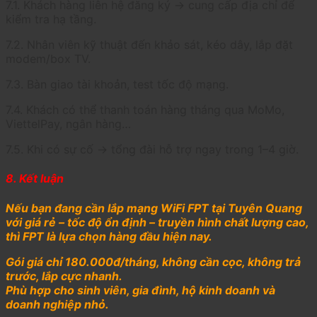
7.1. Khách hàng liên hệ đăng ký → cung cấp địa chỉ để
kiểm tra hạ tầng.
7.2. Nhân viên kỹ thuật đến khảo sát, kéo dây, lắp đặt
modem/box TV.
7.3. Bàn giao tài khoản, test tốc độ mạng.
7.4. Khách có thể thanh toán hàng tháng qua MoMo,
ViettelPay, ngân hàng…
7.5. Khi có sự cố → tổng đài hỗ trợ ngay trong 1–4 giờ.
8. Kết luận
Nếu bạn đang cần lắp mạng WiFi FPT tại Tuyên Quang
với giá rẻ – tốc độ ổn định – truyền hình chất lượng cao,
thì FPT là lựa chọn hàng đầu hiện nay.
Gói giá chỉ 180.000đ/tháng, không cần cọc, không trả
trước, lắp cực nhanh.
Phù hợp cho sinh viên, gia đình, hộ kinh doanh và
doanh nghiệp nhỏ.