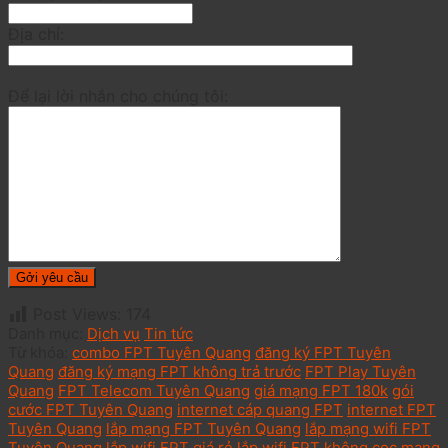
Địa chỉ:
Để lại lời nhắn cho chúng tôi:
Post Views:
174
Danh mục:
Dịch vụ
Tin tức
Từ khóa:
combo FPT Tuyên Quang
đăng ký FPT Tuyên
Quang
đăng ký mạng FPT không trả trước
FPT Play Tuyên
Quang
FPT Telecom Tuyên Quang
giá mạng FPT 180k
gói
cước FPT Tuyên Quang
internet cáp quang FPT
internet FPT
Tuyên Quang
lắp mạng FPT Tuyên Quang
lắp mạng wifi FPT
Tuyên Quang
lắp wifi FPT giá rẻ
lắp wifi FPT không cọc
mạng