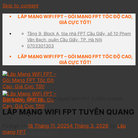
Skip to content
LẮP MẠNG WIFI FPT – GÓI MẠNG FPT TỐC ĐỘ CAO,
GIÁ CỰC TỐT!
Tầng 9, Block A, tòa nhà FPT Cầu Giấy, số 10 Phạm
Văn Bạch, quận Cầu Giấy, TP. Hà Nội
0703301303
LẮP MẠNG WIFI FPT – GÓI MẠNG FPT TỐC ĐỘ CAO,
GIÁ CỰC TỐT!
Trang chủ
»
Dịch vụ
»
LẮP MẠNG WIFI FPT TUYÊN QUANG
LẮP MẠNG WIFI FPT TUYÊN QUANG
Posted on
18 Tháng 11, 2025
4 Tháng 3, 2026
by
Lắp
TRANG CHỦ
mạng FPT
MẠNG WIFI FPT