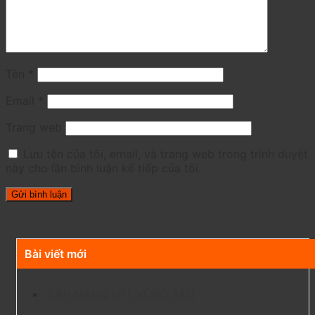
Tên
*
Email
*
Trang web
Lưu tên của tôi, email, và trang web trong trình duyệt
này cho lần bình luận kế tiếp của tôi.
Bài viết mới
LẮP MẠNG FPT VŨNG TÀU