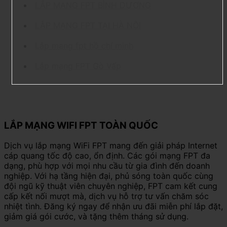
LẮP MẠNG FPT BÌNH DƯƠNG
LẮP MẠNG FPT TẠI HÀ NỘI
Lắp mạng fpt hồ chí minh
Lắp mạng FPT Gò Vấp
LẮP MẠNG WIFI FPT TOÀN QUỐC
Dịch vụ lắp mạng WiFi FPT mang đến giải pháp Internet
cáp quang tốc độ cao, ổn định. Các gói mạng FPT đa
dạng, phù hợp với mọi nhu cầu từ gia đình đến doanh
nghiệp. Với hạ tầng hiện đại, phủ sóng toàn quốc cùng
đội ngũ kỹ thuật viên chuyên nghiệp, FPT cam kết cung
cấp kết nối mượt mà, dịch vụ hỗ trợ tư vấn chăm sóc
nhiệt tình. Đăng ký ngay để nhận ưu đãi miễn phí lắp đặt,
giảm giá gói cước, và tặng thêm tháng sử dụng.