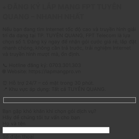
ĐĂNG KÝ LẮP MẠNG FPT TUYÊN
⭐
QUANG – NHANH NHẤT
Nếu bạn đang tìm Internet tốc độ cao và truyền hình giải
trí đa dạng tại TP. TUYÊN QUANG, FPT Telecom là lựa
chọn số 1. Đăng ký ngay để nhận gói cước giá rẻ, lắp đặt
nhanh chóng, không cần trả trước, trải nghiệm Internet
và truyền hình mượt mà, ổn định.
📞 Hotline đăng ký: 0703.301.303
🌐 Website: https://lapmangpro.vn
⏰ Hỗ trợ 24/7 – có mặt trong 30 phút.
📍 Khu vực áp dụng: Tất cả TUYÊN QUANG.
Bạn gặp khó khăn khi chọn gói dịch vụ?
Hãy để chúng tôi tư vấn cho bạn
Họ và tên
Số điện thoại