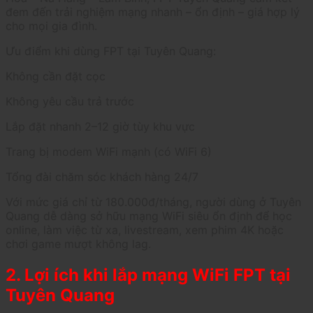
đem đến trải nghiệm mạng nhanh – ổn định – giá hợp lý
cho mọi gia đình.
Ưu điểm khi dùng FPT tại Tuyên Quang:
Không cần đặt cọc
Không yêu cầu trả trước
Lắp đặt nhanh 2–12 giờ tùy khu vực
Trang bị modem WiFi mạnh (có WiFi 6)
Tổng đài chăm sóc khách hàng 24/7
Với mức giá chỉ từ 180.000đ/tháng, người dùng ở Tuyên
Quang dễ dàng sở hữu mạng WiFi siêu ổn định để học
online, làm việc từ xa, livestream, xem phim 4K hoặc
chơi game mượt không lag.
2. Lợi ích khi lắp mạng WiFi FPT tại
Tuyên Quang