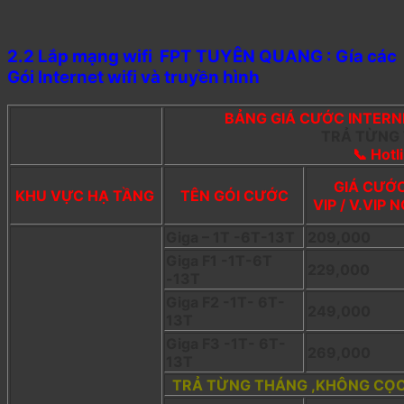
2.2 Lắp mạng wifi FPT TUYÊN QUANG : Gía các
Gói Internet wifi và truyền hình
BẢNG GIÁ CƯỚC INTERNE
TRẢ TỪNG
📞 Hot
GIÁ CƯỚ
KHU VỰC HẠ TẦNG
TÊN GÓI CƯỚC
VIP / V.VIP
Giga – 1T -6T-13T
209,000
Giga F1 -1T-6T
229,000
-13T
Giga F2 -1T- 6T-
249,000
13T
Giga F3 -1T- 6T-
269,000
13T
TRẢ TỪNG THÁNG ,KHÔNG CỌC 