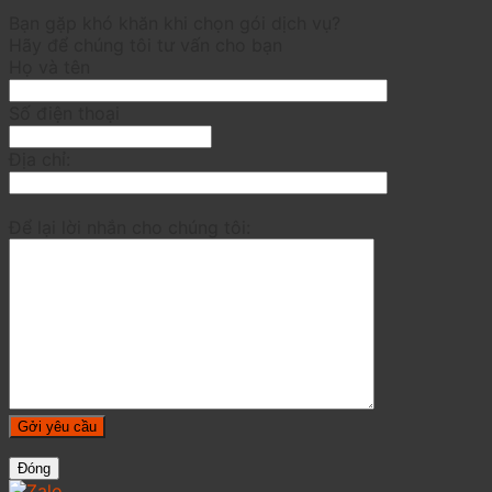
Bạn gặp khó khăn khi chọn gói dịch vụ?
Hãy để chúng tôi tư vấn cho bạn
Họ và tên
Số điện thoại
Địa chỉ:
Để lại lời nhắn cho chúng tôi:
Đóng