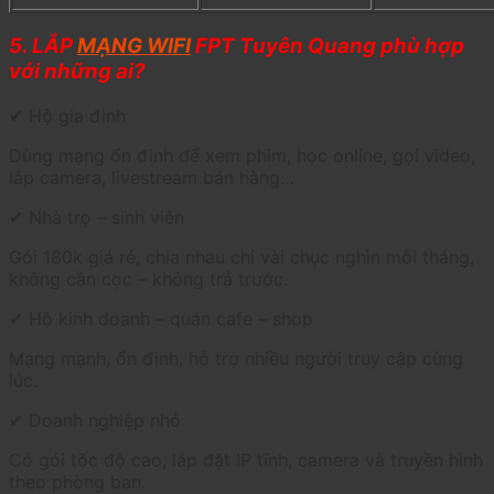
5. LẮP
MẠNG WIFI
FPT Tuyên Quang phù hợp
với những ai?
✔ Hộ gia đình
Dùng mạng ổn định để xem phim, học online, gọi video,
lắp camera, livestream bán hàng…
✔ Nhà trọ – sinh viên
Gói 180k giá rẻ, chia nhau chỉ vài chục nghìn mỗi tháng,
không cần cọc – không trả trước.
✔ Hộ kinh doanh – quán cafe – shop
Mạng mạnh, ổn định, hỗ trợ nhiều người truy cập cùng
lúc.
✔ Doanh nghiệp nhỏ
Có gói tốc độ cao, lắp đặt IP tĩnh, camera và truyền hình
theo phòng ban.