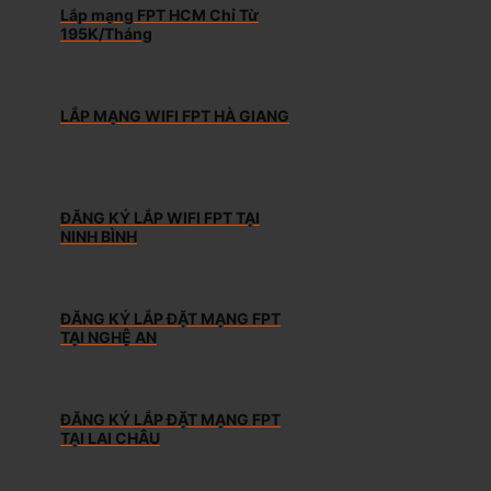
Lắp mạng FPT HCM Chỉ Từ
195K/Tháng
LẮP MẠNG WIFI FPT HÀ GIANG
ĐĂNG KÝ LẮP WIFI FPT TẠI
NINH BÌNH
ĐĂNG KÝ LẮP ĐẶT MẠNG FPT
TẠI NGHỆ AN
ĐĂNG KÝ LẮP ĐẶT MẠNG FPT
TẠI LAI CHÂU