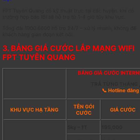
FPT Tuyên Quang có kỹ thuật trực tại các huyện, khi có
trường hợp báo lỗi sẽ hỗ trợ từ 1–4 giờ tùy khu vực.
Tổng đài 1900.6600 hỗ trợ 24/7 – xử lý nhanh, không để
khách hàng gián đoạn kết nối.
3. BẢNG GIÁ CƯỚC LẮP MẠNG WIFI
FPT TUYÊN QUANG
BẢNG GIÁ CƯỚC INTERNE
TRẢ TỪNG THÁNG
📞 Hotline đăn
TÊN GÓI
KHU VỰC HẠ TẦNG
GIÁ CƯỚC
CƯỚC
Sky – 1T
195,000