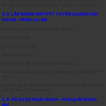
FPT để phủ sóng toàn bộ nhà mà không lo góc chết.
2.3. LẮP MẠNG WIFI FPT TUYÊN QUANG VỚI
Giá tốt – Nhiều ưu đãi
Khách hàng tại Tuyên Quang khi đăng ký:
Không trả trước
Không cần đặt cọc
Tặng modem WiFi
Miễn phí lắp đặt khi trả trước 6–12 tháng
Giảm giá khi đăng ký combo Internet + Truyền hình FPT
Play
Mức giá chỉ từ 180k/tháng giúp cả sinh viên, hộ gia đình,
nhà trọ đều có thể sử dụng.
2.4. Hỗ trợ kỹ thuật nhanh – không để khách
đợi