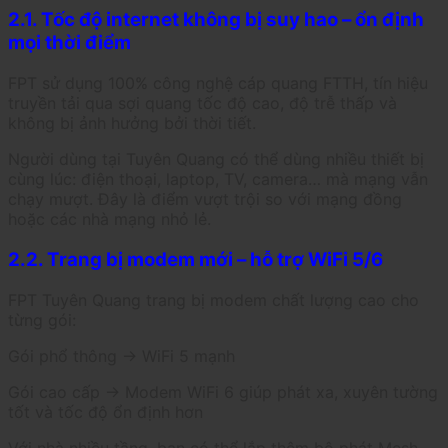
2.1. Tốc độ internet không bị suy hao – ổn định
mọi thời điểm
FPT sử dụng 100% công nghệ cáp quang FTTH, tín hiệu
truyền tải qua sợi quang tốc độ cao, độ trễ thấp và
không bị ảnh hưởng bởi thời tiết.
Người dùng tại Tuyên Quang có thể dùng nhiều thiết bị
cùng lúc: điện thoại, laptop, TV, camera… mà mạng vẫn
chạy mượt. Đây là điểm vượt trội so với mạng đồng
hoặc các nhà mạng nhỏ lẻ.
2.2. Trang bị modem mới – hỗ trợ WiFi 5/6
FPT Tuyên Quang trang bị modem chất lượng cao cho
từng gói:
Gói phổ thông → WiFi 5 mạnh
Gói cao cấp → Modem WiFi 6 giúp phát xa, xuyên tường
tốt và tốc độ ổn định hơn
Với nhà nhiều tầng, bạn có thể lắp thêm bộ phát Mesh