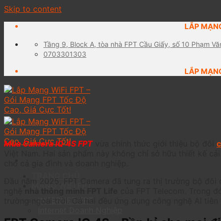
Skip to content
LẮP MẠNG
Tầng 9, Block A, tòa nhà FPT Cầu Giấy, số 10 Phạm Vă
0703301303
LẮP MẠNG
Mua Camera IQ 4S FPT
vừa chính thức giới thiệu bộ đôi
c
Việt Nam. Hai sản phẩm này không chỉ sở hữu thiết kế cải
cho cả gia đình và doanh nghiệp.
TRANG CHỦ
Đầu năm 2025, FPT Camera đã tung ra thị trường bộ đôi c
MẠNG WIFI FPT
nghệ
nhà thông minh FPT Life
của FPT Telecom. Trong đó,
INTERNET FPT
trường ngoài trời. Cả hai đều ứng dụng công nghệ AI tiên 
Internet Doanh Nghiệp