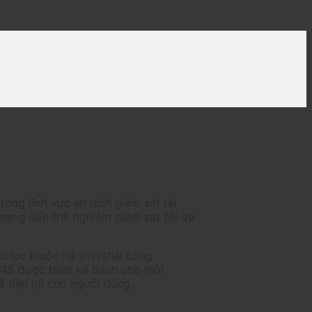
rong lĩnh vực an ninh giám sát tại
mang đến trải nghiệm giám sát tối ưu
 lực thuộc hệ sinh thái công
 4S được thiết kế dành cho môi
à tiện lợi cho người dùng.