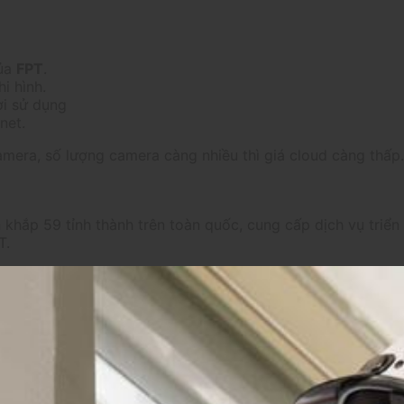
ủa
FPT
.
i hình.
̀i sử dụng
net.
amera, số lượng camera càng nhiều thì giá cloud càng thấp.
khắp 59 tỉnh thành trên toàn quốc, cung cấp dịch vụ triển 
T.