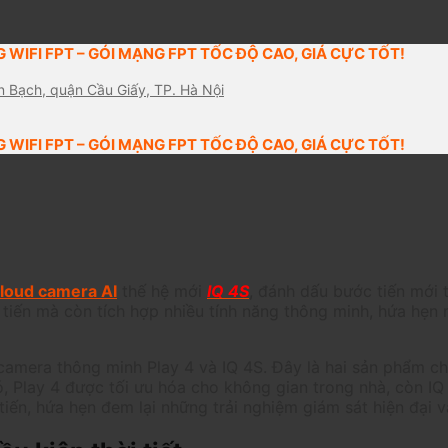
 WIFI FPT – GÓI MẠNG FPT TỐC ĐỘ CAO, GIÁ CỰC TỐT!
n Bạch, quận Cầu Giấy, TP. Hà Nội
 WIFI FPT – GÓI MẠNG FPT TỐC ĐỘ CAO, GIÁ CỰC TỐT!
loud camera AI
thế hệ mới
IQ 4S
, đánh dấu bước tiến mới t
 tiến mà còn tích hợp nhiều tính năng thông minh, hứa hẹn 
amera thông minh Play 4 và IQ 4S. Đây là hai sản phẩm chủ
 Play 4 được tối ưu hóa cho không gian trong nhà, còn IQ
tiến, hứa hẹn đem lại những trải nghiệm giám sát hiện đại v