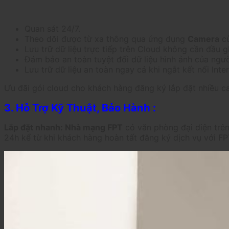
Quan sát 24/7.
Theo dõi được từ xa thông qua ứng dụng
Camera
c
Lưu trữ dữ liệu trực tiếp trên Cloud không cần đầu gh
Đảm bảo an toàn tuyệt đối dữ liệu hình ảnh của ngươ
Lưu trữ dữ liệu an toàn ngay cả khi ngắt kết nối Inter
Ưu đãi gói cloud cho khách hàng đăng ký lắp đặt nhiều c
3. Hỗ Trợ Kỹ Thuật, Bảo Hành :
Lắp đặt nhanh: Nhà mạng FPT
có văn phòng đại diện trên 
24h kể từ khi khách hàng hoàn tất đăng ký dịch vụ với FP