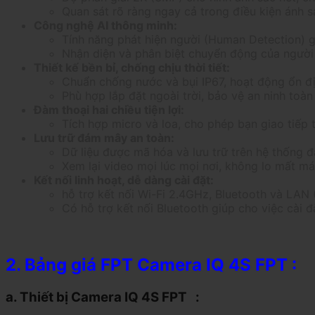
Quan sát rõ ràng ngay cả trong điều kiện ánh 
Công nghệ AI thông minh:
Tính năng phát hiện người (Human Detection) gi
Nhận diện và phân biệt chuyển động của người
Thiết kế bền bỉ, chống chịu thời tiết:
Chuẩn chống nước và bụi IP67, hoạt động ổn địn
Phù hợp lắp đặt ngoài trời, bảo vệ an ninh toàn
Đàm thoại hai chiều tiện lợi:
Tích hợp micro và loa, cho phép bạn giao tiếp 
Lưu trữ đám mây an toàn:
Dữ liệu được mã hóa và lưu trữ trên hệ thống 
Xem lại video mọi lúc mọi nơi, không lo mất mát
Kết nối linh hoạt, dễ dàng cài đặt:
hỗ trợ kết nối Wi-Fi 2.4GHz, Bluetooth và LAN 
Có hỗ trợ kết nối Bluetooth giúp cho việc cài 
2. Bảng giá FPT Camera IQ 4S FPT :
a. Thiết bị Camera IQ 4S FPT :