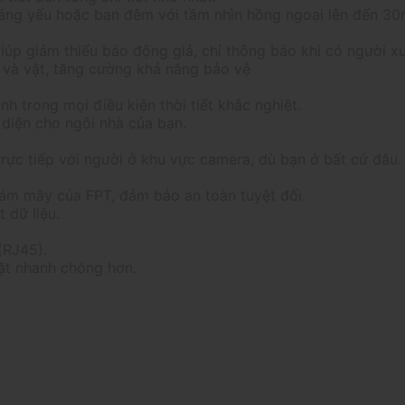
sáng yếu hoặc ban đêm với tầm nhìn hồng ngoại lên đến 30
úp giảm thiểu báo động giả, chỉ thông báo khi có người xu
 và vật, tăng cường khả năng bảo vệ
h trong mọi điều kiện thời tiết khắc nghiệt.
 diện cho ngôi nhà của bạn.
trực tiếp với người ở khu vực camera, dù bạn ở bất cứ đâu.
đám mây của FPT, đảm bảo an toàn tuyệt đối.
 dữ liệu.
(RJ45).
đặt nhanh chóng hơn.