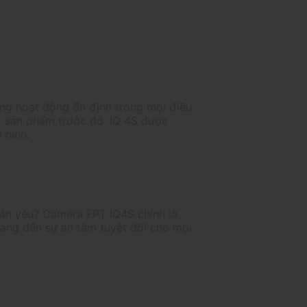
ăng hoạt động ổn định trong mọi điều
các sản phẩm trước đó. IQ 4S được
 ninh.
hân yêu? Camera FPT IQ4S chính là
 mang đến sự an tâm tuyệt đối cho mọi