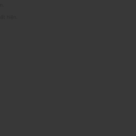
m.
ất hiện.