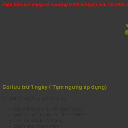
Hiện bên em đang có chương trình khuyến mãi COMBO 3

Gói lưu trữ 1 ngày ( Tạm ngưng áp dụng)
22.000
VNĐ/Tháng/1 Camera
Lưu trữ & xem lại: 01 ngày trước
Video chất lượng: Full HD – 1080p
1+2 Tài khoản sử dụng
Cảnh báo thông minh