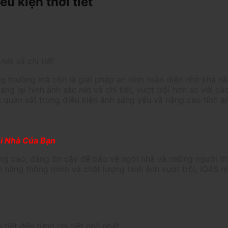
u kiện thời tiết
ét và chi tiết
ng thường mà còn là giải pháp an ninh toàn diện nhờ khả n
ang lại hình ảnh sắc nét và chi tiết, vượt trội hơn so với 
g quan sát trong điều kiện ánh sáng yếu và nâng cao tính an
i Nhà Của Bạn
ng cao, đáng tin cậy để bảo vệ ngôi nhà và những người t
ính năng thông minh và chất lượng hình ảnh vượt trội, IQ4S
tiết đến từng chi tiết nhỏ nhất.