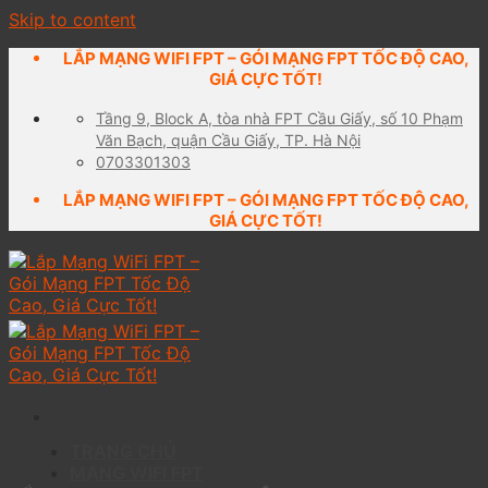
Skip to content
LẮP MẠNG WIFI FPT – GÓI MẠNG FPT TỐC ĐỘ CAO,
GIÁ CỰC TỐT!
Tầng 9, Block A, tòa nhà FPT Cầu Giấy, số 10 Phạm
Văn Bạch, quận Cầu Giấy, TP. Hà Nội
0703301303
LẮP MẠNG WIFI FPT – GÓI MẠNG FPT TỐC ĐỘ CAO,
GIÁ CỰC TỐT!
TRANG CHỦ
MẠNG WIFI FPT