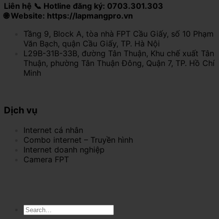
Liên hệ 📞 Hotline đăng ký: 0703.301.303
🌐 Website: https://lapmangpro.vn
Tầng 9, Block A, tòa nhà FPT Cầu Giấy, số 10 Phạm
Văn Bạch, quận Cầu Giấy, TP. Hà Nội
L29B-31B-33B, đường Tân Thuận, Khu chế xuất Tân
Thuận, phường Tân Thuận Đông, Quận 7, TP. Hồ Chí
Minh
Dịch vụ
Internet cá nhân
Combo internet – Truyền hình
Internet doanh nghiệp
Camera FPT