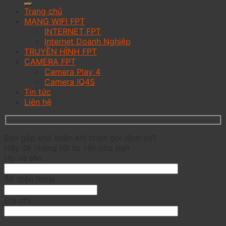
Trang chủ
MẠNG WIFI FPT
INTERNET FPT
Internet Doanh Nghiệp
TRUYỀN HÌNH FPT
CAMERA FPT
Camera Play 4
Camera IQ4S
Tin tức
Liên hệ
Bạn gặp khó khăn khi chọn gói dịch vụ?
Hãy để chúng tôi tư vấn cho bạn
Họ và tên
Số điện thoại
Địa chỉ: