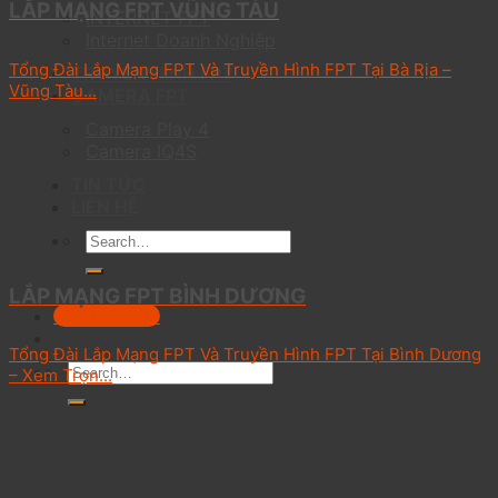
LẮP MẠNG FPT VŨNG TÀU
INTERNET FPT
Internet Doanh Nghiệp
Tổng Đài Lắp Mạng FPT Và Truyền Hình FPT Tại Bà Rịa –
TRUYỀN HÌNH FPT
Vũng Tàu...
CAMERA FPT
Camera Play 4
Camera IQ4S
TIN TỨC
LIÊN HỆ
LẮP MẠNG FPT BÌNH DƯƠNG
0703301303
Tổng Đài Lắp Mạng FPT Và Truyền Hình FPT Tại Bình Dương
– Xem Trọn...