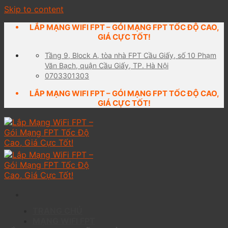
Skip to content
LẮP MẠNG WIFI FPT – GÓI MẠNG FPT TỐC ĐỘ CAO,
GIÁ CỰC TỐT!
Tầng 9, Block A, tòa nhà FPT Cầu Giấy, số 10 Phạm
Văn Bạch, quận Cầu Giấy, TP. Hà Nội
0703301303
LẮP MẠNG WIFI FPT – GÓI MẠNG FPT TỐC ĐỘ CAO,
GIÁ CỰC TỐT!
TRANG CHỦ
MẠNG WIFI FPT