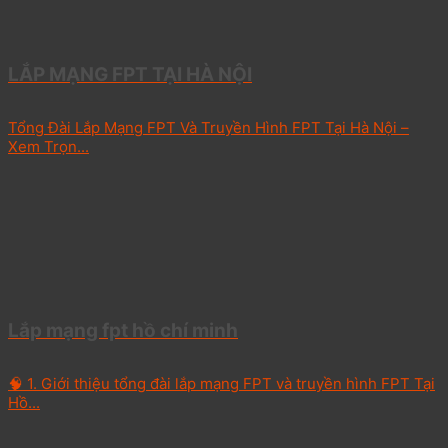
LẮP MẠNG FPT TẠI HÀ NỘI
Tổng Đài Lắp Mạng FPT Và Truyền Hình FPT Tại Hà Nội –
Xem Trọn...
Lắp mạng fpt hồ chí minh
🧠 1. Giới thiệu tổng đài lắp mạng FPT và truyền hình FPT Tại
Hồ...