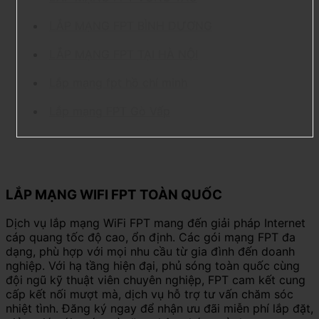
LẮP MẠNG FPT BÌNH DƯƠNG
LẮP MẠNG FPT TẠI HÀ NỘI
Lắp mạng fpt hồ chí minh
Lắp mạng FPT Gò Vấp
LẮP MẠNG WIFI FPT TOÀN QUỐC
Dịch vụ lắp mạng WiFi FPT mang đến giải pháp Internet
cáp quang tốc độ cao, ổn định. Các gói mạng FPT đa
dạng, phù hợp với mọi nhu cầu từ gia đình đến doanh
nghiệp. Với hạ tầng hiện đại, phủ sóng toàn quốc cùng
đội ngũ kỹ thuật viên chuyên nghiệp, FPT cam kết cung
cấp kết nối mượt mà, dịch vụ hỗ trợ tư vấn chăm sóc
nhiệt tình. Đăng ký ngay để nhận ưu đãi miễn phí lắp đặt,