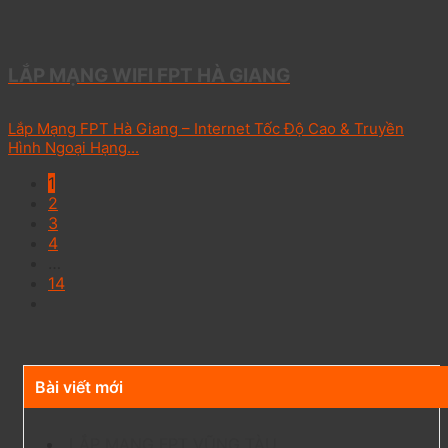
LẮP MẠNG WIFI FPT HÀ GIANG
Lắp Mạng FPT Hà Giang – Internet Tốc Độ Cao & Truyền
Hình Ngoại Hạng...
1
2
3
4
…
14
Bài viết mới
LẮP MẠNG FPT VŨNG TÀU