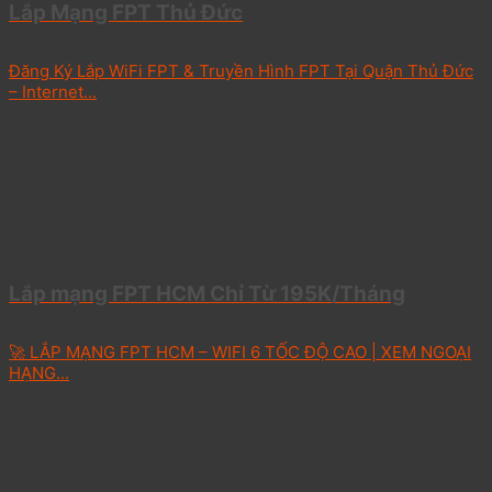
Lắp Mạng FPT Thủ Đức
Đăng Ký Lắp WiFi FPT & Truyền Hình FPT Tại Quận Thủ Đức
– Internet...
Lắp mạng FPT HCM Chỉ Từ 195K/Tháng
🚀 LẮP MẠNG FPT HCM – WIFI 6 TỐC ĐỘ CAO | XEM NGOẠI
HẠNG...