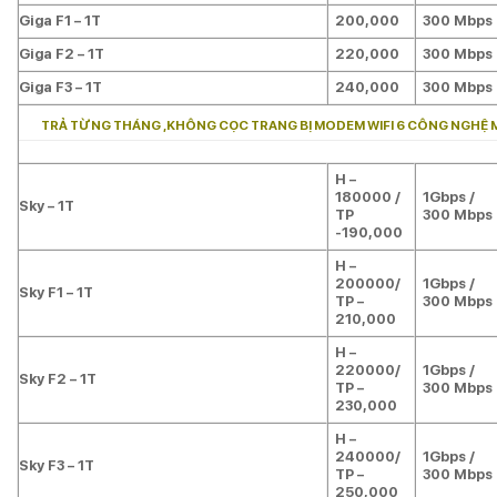
Giga F1 – 1T
200,000
300 Mbps
Giga F2 – 1T
220,000
300 Mbps
Giga F3 – 1T
240,000
300 Mbps
TRẢ TỪNG THÁNG ,KHÔNG CỌC TRANG BỊ MODEM WIFI 6 CÔNG NGHỆ 
H –
180000 /
1Gbps /
Sky – 1T
TP
300 Mbps
-190,000
H –
200000/
1Gbps /
Sky F1 – 1T
TP –
300 Mbps
210,000
H –
220000/
1Gbps /
Sky F2 – 1T
TP –
300 Mbps
230,000
H –
240000/
1Gbps /
Sky F3 – 1T
TP –
300 Mbps
250,000