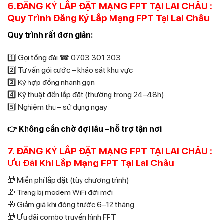
6.ĐĂNG KÝ LẮP ĐẶT MẠNG FPT TẠI LAI CHÂU :
Quy Trình Đăng Ký Lắp Mạng FPT Tại Lai Châu
Quy trình rất đơn giản:
1️⃣ Gọi tổng đài ☎ 0703 301 303
2️⃣ Tư vấn gói cước – khảo sát khu vực
3️⃣ Ký hợp đồng nhanh gọn
4️⃣ Kỹ thuật đến lắp đặt (thường trong 24–48h)
5️⃣ Nghiệm thu – sử dụng ngay
👉 Không cần chờ đợi lâu – hỗ trợ tận nơi
7. ĐĂNG KÝ LẮP ĐẶT MẠNG FPT TẠI LAI CHÂU :
Ưu Đãi Khi Lắp Mạng FPT Tại Lai Châu
🎁 Miễn phí lắp đặt (tùy chương trình)
🎁 Trang bị modem WiFi đời mới
🎁 Giảm giá khi đóng trước 6–12 tháng
🎁 Ưu đãi combo truyền hình FPT