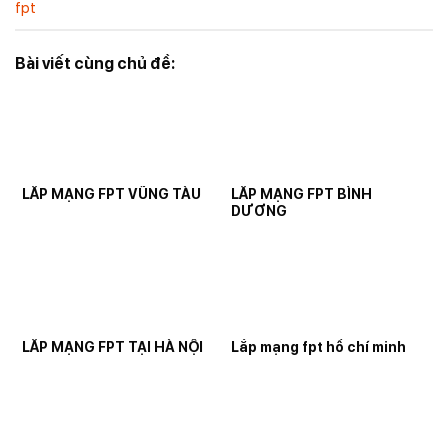
fpt
Bài viết cùng chủ đề:
LẮP MẠNG FPT VŨNG TÀU
LẮP MẠNG FPT BÌNH
DƯƠNG
LẮP MẠNG FPT TẠI HÀ NỘI
Lắp mạng fpt hồ chí minh