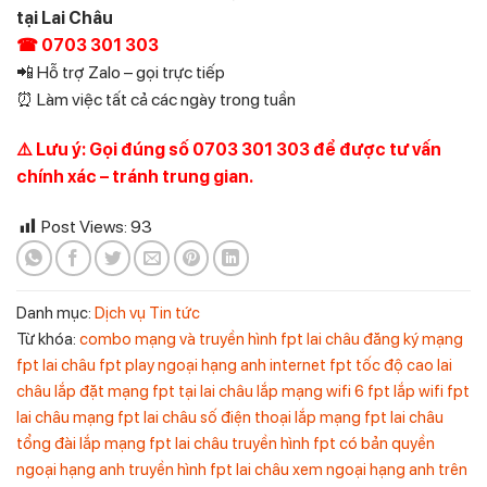
tại Lai Châu
☎ 0703 301 303
📲 Hỗ trợ Zalo – gọi trực tiếp
⏰ Làm việc tất cả các ngày trong tuần
⚠️ Lưu ý: Gọi đúng số 0703 301 303 để được tư vấn
chính xác – tránh trung gian.
Post Views:
93
Danh mục:
Dịch vụ
Tin tức
Từ khóa:
combo mạng và truyền hình fpt lai châu
đăng ký mạng
fpt lai châu
fpt play ngoại hạng anh
internet fpt tốc độ cao lai
châu
lắp đặt mạng fpt tại lai châu
lắp mạng wifi 6 fpt
lắp wifi fpt
lai châu
mạng fpt lai châu
số điện thoại lắp mạng fpt lai châu
tổng đài lắp mạng fpt lai châu
truyền hình fpt có bản quyền
ngoại hạng anh
truyền hình fpt lai châu
xem ngoại hạng anh trên