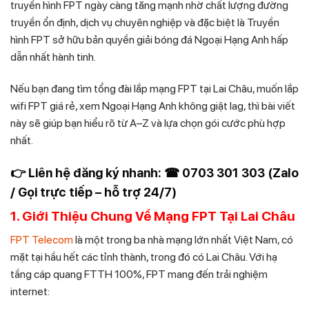
truyền hình FPT ngày càng tăng mạnh nhờ chất lượng đường
truyền ổn định, dịch vụ chuyên nghiệp và đặc biệt là Truyền
hình FPT sở hữu bản quyền giải bóng đá Ngoại Hạng Anh hấp
dẫn nhất hành tinh.
Nếu bạn đang tìm tổng đài lắp mạng FPT tại Lai Châu, muốn lắp
wifi FPT giá rẻ, xem Ngoại Hạng Anh không giật lag, thì bài viết
này sẽ giúp bạn hiểu rõ từ A–Z và lựa chọn gói cước phù hợp
nhất.
👉 Liên hệ đăng ký nhanh: ☎ 0703 301 303 (Zalo
/ Gọi trực tiếp – hỗ trợ 24/7)
1. Giới Thiệu Chung Về Mạng FPT Tại Lai Châu
FPT Telecom
là một trong ba nhà mạng lớn nhất Việt Nam, có
mặt tại hầu hết các tỉnh thành, trong đó có Lai Châu. Với hạ
tầng cáp quang FTTH 100%, FPT mang đến trải nghiệm
internet: