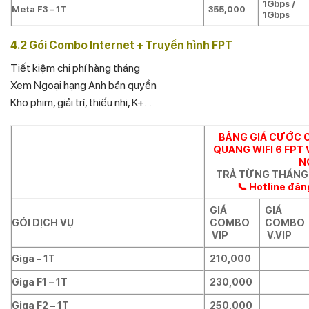
1Gbps /
Meta F3 – 1T
355,000
1Gbps
4.2 Gói Combo Internet + Truyền hình FPT
Tiết kiệm chi phí hàng tháng
Xem Ngoại hạng Anh bản quyền
Kho phim, giải trí, thiếu nhi, K+…
BẢNG GIÁ CƯỚC 
QUANG WIFI 6 FPT
N
TRẢ TỪNG THÁNG
📞 Hotline đăn
GIÁ
GIÁ
GÓI DỊCH VỤ
COMBO
COMBO
VIP
V.VIP
Giga – 1T
210,000
Giga F1 – 1T
230,000
Giga F2 – 1T
250,000