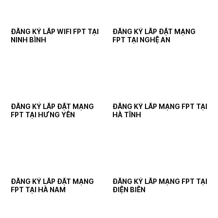
ĐĂNG KÝ LẮP WIFI FPT TẠI
ĐĂNG KÝ LẮP ĐẶT MẠNG
NINH BÌNH
FPT TẠI NGHỆ AN
ĐĂNG KÝ LẮP ĐẶT MẠNG
ĐĂNG KÝ LẮP MẠNG FPT TẠI
FPT TẠI HƯNG YÊN
HÀ TĨNH
ĐĂNG KÝ LẮP ĐẶT MẠNG
ĐĂNG KÝ LẮP MẠNG FPT TẠI
FPT TẠI HÀ NAM
ĐIỆN BIÊN