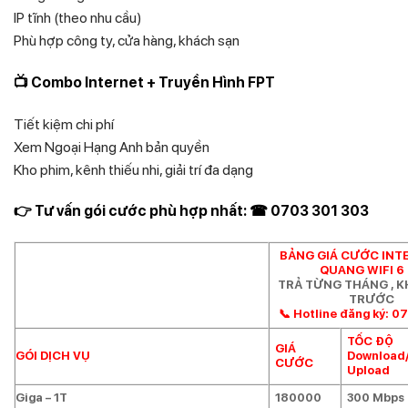
IP tĩnh (theo nhu cầu)
Phù hợp công ty, cửa hàng, khách sạn
📺 Combo Internet + Truyền Hình FPT
Tiết kiệm chi phí
Xem Ngoại Hạng Anh bản quyền
Kho phim, kênh thiếu nhi, giải trí đa dạng
👉 Tư vấn gói cước phù hợp nhất: ☎ 0703 301 303
BẢNG GIÁ CƯỚC INT
QUANG WIFI 6
TRẢ TỪNG THÁNG , 
TRƯỚC
📞 Hotline đăng ký: 0
TỐC ĐỘ
GIÁ
GÓI DỊCH VỤ
Download
CƯỚC
Upload
Giga – 1T
180000
300 Mbps