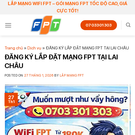
Skip
LẮP MẠNG WIFI FPT – GÓI MẠNG FPT TỐC ĐỘ CAO, GIÁ
CỰC TỐT!
to
content
0703301303
Trang chủ
»
Dịch vụ
»
ĐĂNG KÝ LẮP ĐẶT MẠNG FPT TẠI LAI CHÂU
ĐĂNG KÝ LẮP ĐẶT MẠNG FPT TẠI LAI
CHÂU
POSTED ON
27 THÁNG 1, 2026
BY
LẮP MẠNG FPT
27
Th1