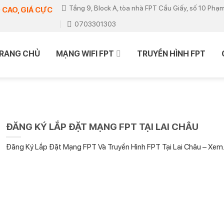
Tầng 9, Block A, tòa nhà FPT Cầu Giấy, số 10 Phạ
 CAO, GIÁ CỰC
0703301303
RANG CHỦ
MẠNG WIFI FPT
TRUYỀN HÌNH FPT
ĐĂNG KÝ LẮP ĐẶT MẠNG FPT TẠI LAI CHÂU
Đăng Ký Lắp Đặt Mạng FPT Và Truyền Hình FPT Tại Lai Châu – Xem..