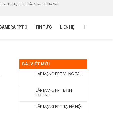
m Văn Bạch, quận Cầu Giấy, TP. Hà Nội
CAMERA FPT
TIN TỨC
LIÊN HỆ
BÀI VIẾT MỚI
LẮP MẠNG FPT VŨNG TÀU
.
LẮP MẠNG FPT BÌNH
DƯƠNG
LẮP MẠNG FPT TẠI HÀ NỘI