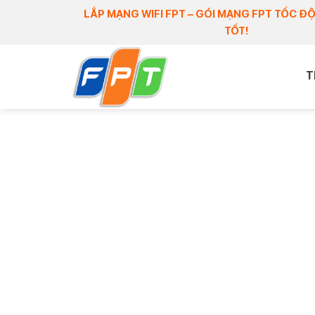
Skip
LẮP MẠNG WIFI FPT – GÓI MẠNG FPT TỐC ĐỘ
to
TỐT!
content
T