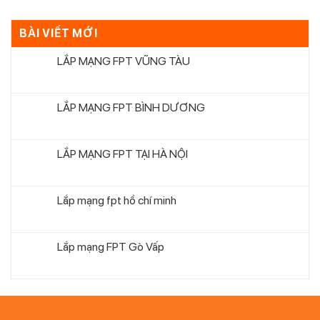
BÀI VIẾT MỚI
LẮP MẠNG FPT VŨNG TÀU
LẮP MẠNG FPT BÌNH DƯƠNG
LẮP MẠNG FPT TẠI HÀ NỘI
Lắp mạng fpt hồ chí minh
Lắp mạng FPT Gò Vấp