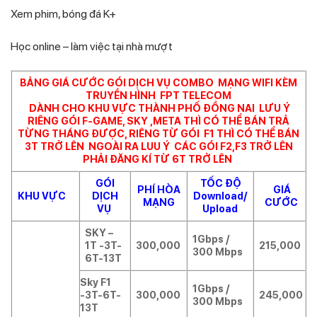
Xem phim, bóng đá K+
Học online – làm việc tại nhà mượt
BẢNG GIÁ CƯỚC GÓI DỊCH VỤ COMBO MẠNG WIFI KÈM
TRUYỀN HÌNH FPT TELECOM
DÀNH CHO KHU VỰC THÀNH PHỐ ĐỒNG NAI LƯU Ý
RIÊNG GÓI F-GAME, SKY ,META THÌ CÓ THỂ BÁN TRẢ
TỪNG THÁNG ĐƯỢC, RIÊNG TỪ GÓI F1 THÌ CÓ THỂ BÁN
3T TRỞ LÊN NGOÀI RA LUU Ý CÁC GÓI F2,F3 TRỞ LÊN
PHẢI ĐĂNG KÍ TỪ 6T TRỞ LÊN
GÓI
TỐC ĐỘ
PHÍ HÒA
GIÁ
KHU VỰC
DỊCH
Download/
MẠNG
CƯỚC
VỤ
Upload
SKY –
1Gbps /
1T -3T-
300,000
215,000
300 Mbps
6T-13T
Sky F1
1Gbps /
-3T-6T-
300,000
245,000
300 Mbps
13T