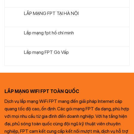
LẮP MẠNG FPT TẠI HÀ NỘI
Lắp mạng fpt hồ chí minh
Lắp mạng FPT Gò Vấp
LẮP MẠNG WIFI FPT TOÀN QUỐC
Dịch vụ lắp mạng WiFi FPT mang đến giải pháp Internet cáp
quang tốc độ cao, ổn định. Các gói mạng FPT đa dạng, phù hợp
với mọi nhu cầu từ gia đình đến doanh nghiệp. Với hạ tầng hiện
đại, phủ sóng toàn quốc cùng đội ngũ kỹ thuật viên chuyên
nghiệp, FPT cam kết cung cấp kết nối mượt mà, dịch vụ hỗ trợ