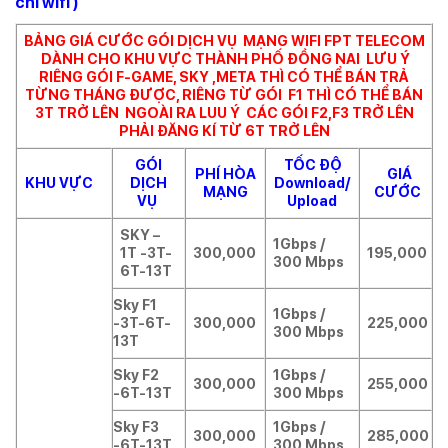
chỉ wifi )
BẢNG GIÁ CƯỚC GÓI DỊCH VỤ MẠNG WIFI FPT TELECOM
DÀNH CHO KHU VỰC THÀNH PHỐ ĐỒNG NAI LƯU Ý
RIÊNG GÓI F-GAME, SKY ,META THÌ CÓ THỂ BÁN TRẢ
TỪNG THÁNG ĐƯỢC, RIÊNG TỪ GÓI F1 THÌ CÓ THỂ BÁN
3T TRỞ LÊN NGOÀI RA LUU Ý CÁC GÓI F2,F3 TRỞ LÊN
PHẢI ĐĂNG KÍ TỪ 6T TRỞ LÊN
GÓI
TỐC ĐỘ
PHÍ HÒA
GIÁ
KHU VỰC
DỊCH
Download/
MẠNG
CƯỚC
VỤ
Upload
SKY –
1Gbps /
1T -3T-
300,000
195,000
300 Mbps
6T-13T
Sky F1
1Gbps /
-3T-6T-
300,000
225,000
300 Mbps
13T
Sky F2
1Gbps /
300,000
255,000
-6T-13T
300 Mbps
Sky F3
1Gbps /
300,000
285,000
-6T-13T
300 Mbps