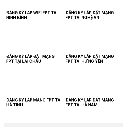
ĐĂNG KÝ LẮP WIFI FPT TẠI
ĐĂNG KÝ LẮP ĐẶT MẠNG
NINH BÌNH
FPT TẠI NGHỆ AN
ĐĂNG KÝ LẮP ĐẶT MẠNG
ĐĂNG KÝ LẮP ĐẶT MẠNG
FPT TẠI LAI CHÂU
FPT TẠI HƯNG YÊN
ĐĂNG KÝ LẮP MẠNG FPT TẠI
ĐĂNG KÝ LẮP ĐẶT MẠNG
HÀ TĨNH
FPT TẠI HÀ NAM