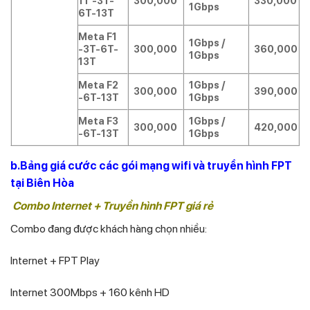
1T -3T-
300,000
330,000
1Gbps
6T-13T
Meta F1
1Gbps /
-3T-6T-
300,000
360,000
1Gbps
13T
Meta F2
1Gbps /
300,000
390,000
-6T-13T
1Gbps
Meta F3
1Gbps /
300,000
420,000
-6T-13T
1Gbps
b.Bảng giá cước các gói mạng wifi và truyền hình FPT
tại Biên Hòa
Combo Internet + Truyền hình FPT giá rẻ
Combo đang được khách hàng chọn nhiều:
Internet + FPT Play
Internet 300Mbps + 160 kênh HD