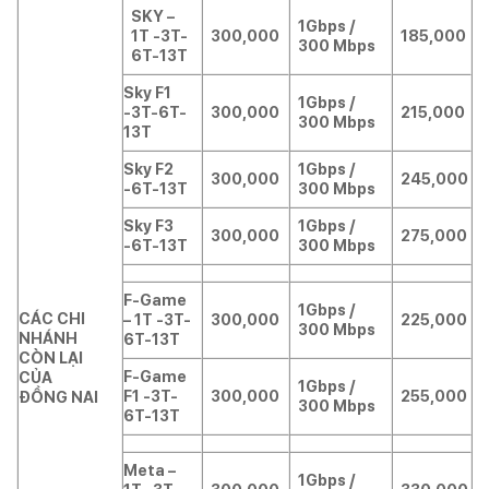
SKY –
1Gbps /
1T -3T-
300,000
185,000
300 Mbps
6T-13T
Sky F1
1Gbps /
-3T-6T-
300,000
215,000
300 Mbps
13T
Sky F2
1Gbps /
300,000
245,000
-6T-13T
300 Mbps
Sky F3
1Gbps /
300,000
275,000
-6T-13T
300 Mbps
F-Game
1Gbps /
CÁC CHI
– 1T -3T-
300,000
225,000
300 Mbps
NHÁNH
6T-13T
CÒN LẠI
F-Game
CỦA
1Gbps /
F1 -3T-
300,000
255,000
ĐỒNG NAI
300 Mbps
6T-13T
Meta –
1Gbps /