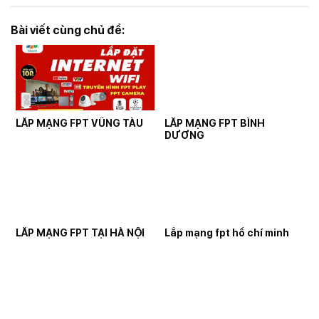
Bài viết cùng chủ đề:
LẮP MẠNG FPT VŨNG TÀU
LẮP MẠNG FPT BÌNH
DƯƠNG
LẮP MẠNG FPT TẠI HÀ NỘI
Lắp mạng fpt hồ chí minh