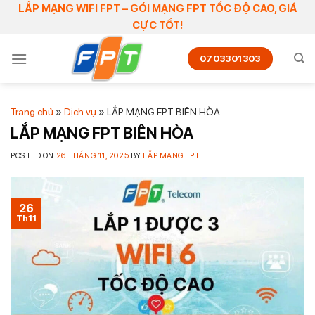
Skip
LẮP MẠNG WIFI FPT – GÓI MẠNG FPT TỐC ĐỘ CAO, GIÁ
CỰC TỐT!
to
content
0703301303
Trang chủ
»
Dịch vụ
»
LẮP MẠNG FPT BIÊN HÒA
LẮP MẠNG FPT BIÊN HÒA
POSTED ON
26 THÁNG 11, 2025
BY
LẮP MẠNG FPT
26
Th11