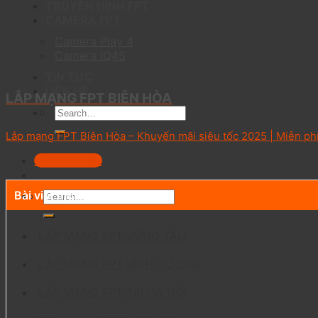
TRUYỀN HÌNH FPT
CAMERA FPT
Camera Play 4
Camera IQ4S
TIN TỨC
LIÊN HỆ
LẮP MẠNG FPT BIÊN HÒA
Lắp mạng FPT Biên Hòa – Khuyến mãi siêu tốc 2025 | Miễn phí 
0703301303
Bài viết mới
LẮP MẠNG FPT VŨNG TÀU
LẮP MẠNG FPT BÌNH DƯƠNG
LẮP MẠNG FPT TẠI HÀ NỘI