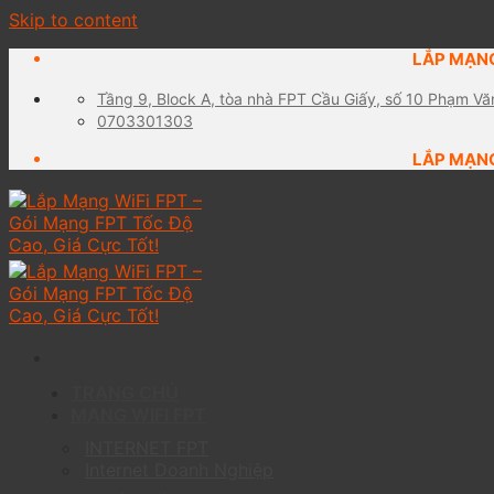
Skip to content
LẮP MẠNG
Tầng 9, Block A, tòa nhà FPT Cầu Giấy, số 10 Phạm Vă
0703301303
LẮP MẠNG
TRANG CHỦ
MẠNG WIFI FPT
INTERNET FPT
Internet Doanh Nghiệp