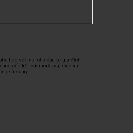
phù hợp với mọi nhu cầu từ gia đình
 cung cấp kết nối mượt mà, dịch vụ
háng sử dụng.