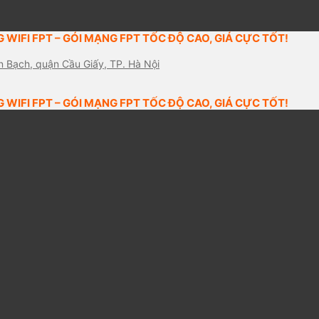
 WIFI FPT – GÓI MẠNG FPT TỐC ĐỘ CAO, GIÁ CỰC TỐT!
n Bạch, quận Cầu Giấy, TP. Hà Nội
 WIFI FPT – GÓI MẠNG FPT TỐC ĐỘ CAO, GIÁ CỰC TỐT!