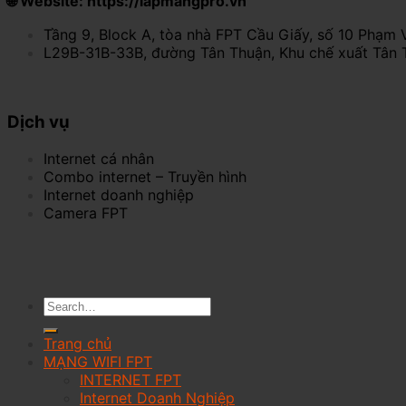
🌐 Website: https://lapmangpro.vn
Tầng 9, Block A, tòa nhà FPT Cầu Giấy, số 10 Phạm 
L29B-31B-33B, đường Tân Thuận, Khu chế xuất Tân 
Dịch vụ
Internet cá nhân
Combo internet – Truyền hình
Internet doanh nghiệp
Camera FPT
Trang chủ
MẠNG WIFI FPT
INTERNET FPT
Internet Doanh Nghiệp