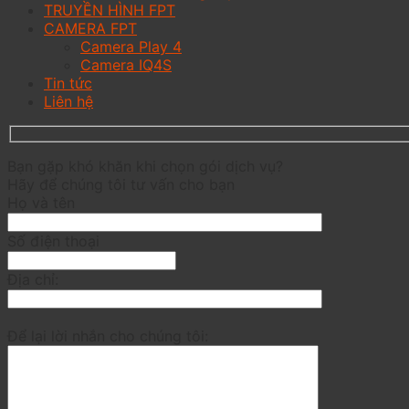
TRUYỀN HÌNH FPT
CAMERA FPT
Camera Play 4
Camera IQ4S
Tin tức
Liên hệ
Bạn gặp khó khăn khi chọn gói dịch vụ?
Hãy để chúng tôi tư vấn cho bạn
Họ và tên
Số điện thoại
Địa chỉ:
Để lại lời nhắn cho chúng tôi: