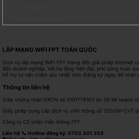
Lắp mạng fpt hồ chí minh
Lắp mạng FPT Gò Vấp
LẮP MẠNG WIFI FPT TOÀN QUỐC
Dịch vụ lắp mạng WiFi FPT mang đến giải pháp Internet c
đến doanh nghiệp. Với hạ tầng hiện đại, phủ sóng toàn q
hỗ trợ tư vấn chăm sóc nhiệt tình. Đăng ký ngay để nhận 
Thông tin liên hệ
Giấy chứng nhận ĐKDN số 0101778163 do Sở Kế hoạch và
Giấy phép cung cấp dịch vụ viễn thông số 255/GP-CVT 
Công ty Cổ phần Viễn thông FPT
Liên hệ 📞 Hotline đăng ký: 0703.301.303