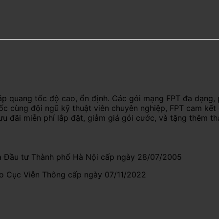
áp quang tốc độ cao, ổn định. Các gói mạng FPT đa dạng, 
uốc cùng đội ngũ kỹ thuật viên chuyên nghiệp, FPT cam kết
ưu đãi miễn phí lắp đặt, giảm giá gói cước, và tặng thêm t
 Đầu tư Thành phố Hà Nội cấp ngày 28/07/2005
do Cục Viễn Thông cấp ngày 07/11/2022