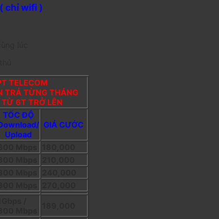
chỉ wifi )
cùng lúc
thủ
FPT TELECOM
ÁN TRẢ TỪNG THÁNG
Í TỪ 6T TRỞ LÊN
TỐC ĐỘ
Download/
GIÁ CƯỚC
Upload
300 Mbps
180,000
300 Mbps
210,000
300 Mbps
240,000
300 Mbps
270,000
1Gbps /
189,000
300 Mbps