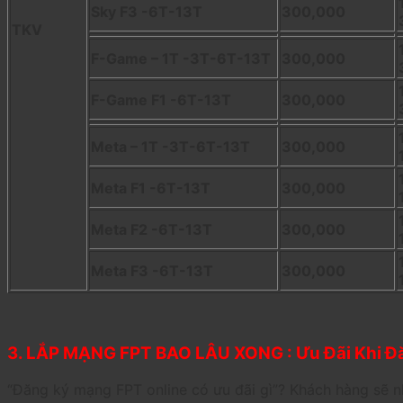
Sky F3 -6T-13T
300,000
TKV
F-Game – 1T -3T-6T-13T
300,000
F-Game F1 -6T-13T
300,000
Meta – 1T -3T-6T-13T
300,000
Meta F1 -6T-13T
300,000
Meta F2 -6T-13T
300,000
Meta F3 -6T-13T
300,000
3. LẮP MẠNG FPT BAO LÂU XONG : Ưu Đãi Khi Đă
“Đăng ký mạng FPT online có ưu đãi gì”? Khách hàng sẽ n