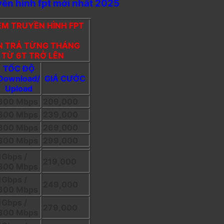
yền hình fpt mới nhất 2025
ÈM TRUYỀN HÌNH FPT
ÁN TRẢ TỪNG THÁNG
Í TỪ 6T TRỞ LÊN
TỐC ĐỘ
Download/
GIÁ CƯỚC
Upload
300 Mbps
209,000
300 Mbps
239,000
300 Mbps
269,000
300 Mbps
299,000
1Gbps /
219,000
300 Mbps
1Gbps /
249,000
300 Mbps
1Gbps /
279,000
300 Mbps