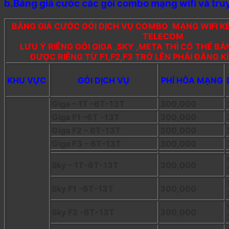
b.Bảng giá cước các gói combo mạng wifi và tru
BẢNG GIÁ CƯỚC GÓI DỊCH VỤ COMBO MẠNG WIFI K
TELECOM
LƯU Ý RIÊNG GÓI GIGA ,SKY ,META THÌ CÓ THỂ B
ĐƯỢC RIÊNG TỪ F1,F2,F3 TRỞ LÊN PHẢI ĐĂNG K
KHU VỰC
GÓI DỊCH VỤ
PHÍ HÒA MẠNG
Giga – 1T -6T-13T
300,000
Giga F1 –6T -13T
300,000
Giga F2 – 6T-13T
300,000
Giga F3 – 6T-13T
300,000
Sky – 1T-6T-13T
300,000
Sky F1 -6T-13T
300,000
Sky F2 -6T-13T
300,000