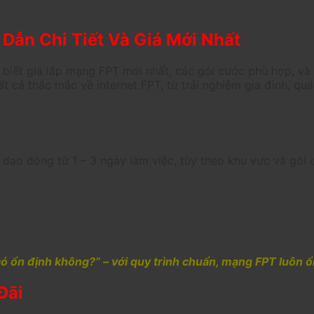
Dẫn Chi Tiết Và Giá Mới Nhất
iết giá lắp mạng FPT mới nhất, các gói cước phù hợp, và 
t cả thắc mắc về internet FPT, từ trải nghiệm gia đình, qu
dao động từ 1 – 3 ngày làm việc, tùy theo khu vực và gói c
 ổn định không?” – với quy trình chuẩn, mạng FPT luôn ổn đ
Đãi