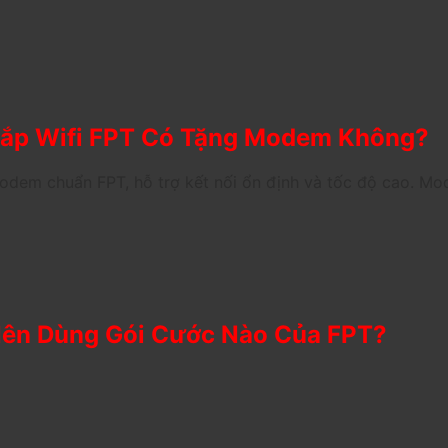
ắp Wifi FPT Có Tặng Modem Không?
odem chuẩn FPT, hỗ trợ kết nối ổn định và tốc độ cao. Mo
ên Dùng Gói Cước Nào Của FPT?