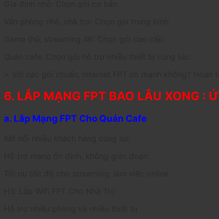
Gia đình nhỏ: Chọn gói cơ bản
Văn phòng nhỏ, nhà trọ: Chọn gói trung bình
Game thủ, streaming 4K: Chọn gói cao cấp
Quán cafe: Chọn gói hỗ trợ nhiều thiết bị cùng lúc
> Với các gói chuẩn, internet FPT có mạnh không? Hoàn t
6. LẮP MẠNG FPT BAO LÂU XONG : Ứn
a. Lắp Mạng FPT Cho Quán Cafe
Kết nối nhiều khách hàng cùng lúc
Hỗ trợ mạng ổn định, không gián đoạn
Tối ưu tốc độ cho streaming, làm việc online
H3: Lắp Wifi FPT Cho Nhà Trọ
Hỗ trợ nhiều phòng và nhiều thiết bị