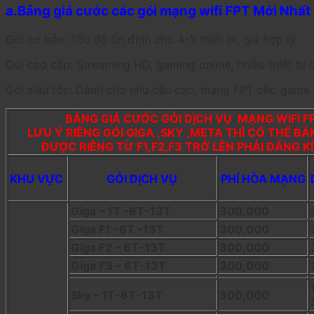
a.Bảng giá cước các gói mạng wifi FPT Mới Nhất ( 
Gói cơ bản: Tốc độ ổn định cho 4-5 thiết bị, giá hợp lý
Gói cao cấp: Streaming HD, gaming online, nhiều thiết bị 
Gói siêu tốc: Dành cho nhu cầu cao, mạng FPT cho game 
BẢNG GIÁ CƯỚC GÓI DỊCH VỤ MẠNG WIFI 
LƯU Ý RIÊNG GÓI GIGA ,SKY ,META THÌ CÓ THỂ B
ĐƯỢC RIÊNG TỪ F1,F2,F3 TRỞ LÊN PHẢI ĐĂNG K
KHU VỰC
GÓI DỊCH VỤ
PHÍ HÒA MẠNG
Giga – 1T -6T-13T
300,000
Giga F1 –6T -13T
300,000
Giga F2 – 6T-13T
300,000
Giga F3 – 6T-13T
300,000
Sky – 1T-6T-13T
300,000