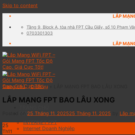
Skip to content
LẮP MẠNG
Tầng 9, Block A, tòa nhà FPT Cầu Giấy, số 10 Phạm Vă
0703301303
LẮP MẠNG
Trang chủ
»
Dịch vụ
»
LẮP MẠNG FPT BAO LÂU XONG
LẮP MẠNG FPT BAO LÂU XONG
TRANG CHỦ
Posted on
25 Tháng 11, 2025
25 Tháng 11, 2025
by
Lắp m
MẠNG WIFI FPT
INTERNET FPT
25
Internet Doanh Nghiệp
Th11