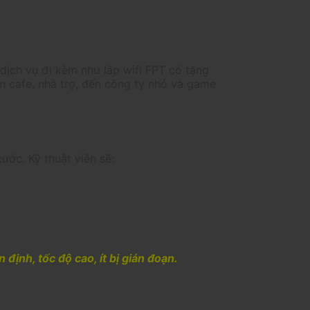
dịch vụ đi kèm như lắp wifi FPT có tặng
án cafe, nhà trọ, đến công ty nhỏ và game
ước. Kỹ thuật viên sẽ:
ịnh, tốc độ cao, ít bị gián đoạn.