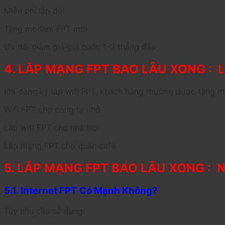
Miễn phí lắp đặt
Tặng modem FPT mới
Ưu đãi giảm giá gói cước 1-3 tháng đầu
4. LĂP MẠNG FPT BAO LÂU XONG : L
Khi đăng ký lắp wifi FPT, khách hàng thường được tặng m
Wifi FPT cho công ty nhỏ
Lắp wifi FPT cho nhà trọ
Lắp mạng FPT cho quán cafe
5. LẮP MẠNG FPT BAO LÂU XONG : N
5.1. Internet FPT Có Mạnh Không?
Tùy nhu cầu sử dụng: