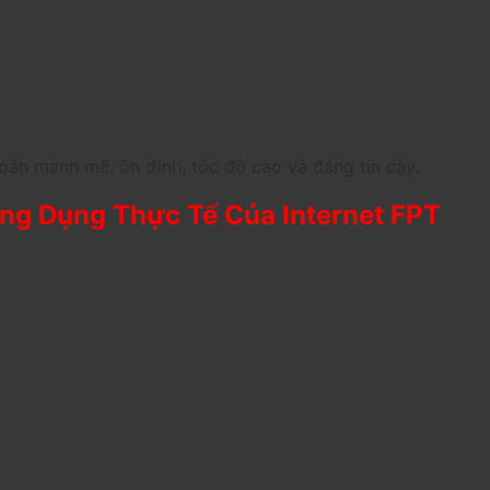
oàn mạnh mẽ, ổn định, tốc độ cao và đáng tin cậy.
g Dụng Thực Tế Của Internet FPT