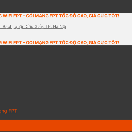
 WIFI FPT – GÓI MẠNG FPT TỐC ĐỘ CAO, GIÁ CỰC TỐT!
n Bạch, quận Cầu Giấy, TP. Hà Nội
 WIFI FPT – GÓI MẠNG FPT TỐC ĐỘ CAO, GIÁ CỰC TỐT!
ạng FPT