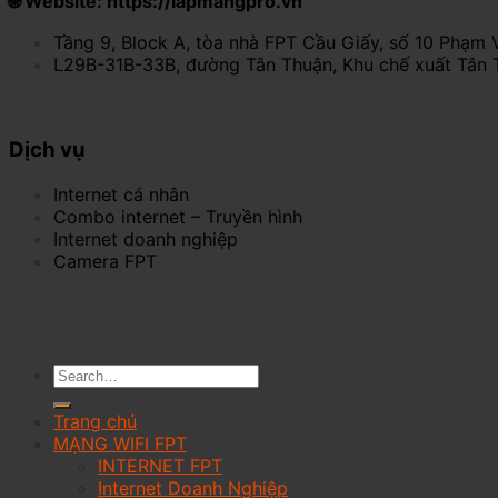
🌐 Website: https://lapmangpro.vn
Tầng 9, Block A, tòa nhà FPT Cầu Giấy, số 10 Phạm 
L29B-31B-33B, đường Tân Thuận, Khu chế xuất Tân 
Dịch vụ
Internet cá nhân
Combo internet – Truyền hình
Internet doanh nghiệp
Camera FPT
Trang chủ
MẠNG WIFI FPT
INTERNET FPT
Internet Doanh Nghiệp