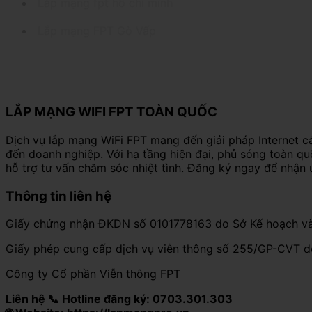
Lắp mạng fpt hồ chí minh
Lắp mạng FPT Gò Vấp
LẮP MẠNG WIFI FPT TOÀN QUỐC
Dịch vụ lắp mạng WiFi FPT mang đến giải pháp Internet c
đến doanh nghiệp. Với hạ tầng hiện đại, phủ sóng toàn q
hỗ trợ tư vấn chăm sóc nhiệt tình. Đăng ký ngay để nhận 
Thông tin liên hệ
Giấy chứng nhận ĐKDN số 0101778163 do Sở Kế hoạch và
Giấy phép cung cấp dịch vụ viễn thông số 255/GP-CVT 
Công ty Cổ phần Viễn thông FPT
Liên hệ 📞 Hotline đăng ký: 0703.301.303