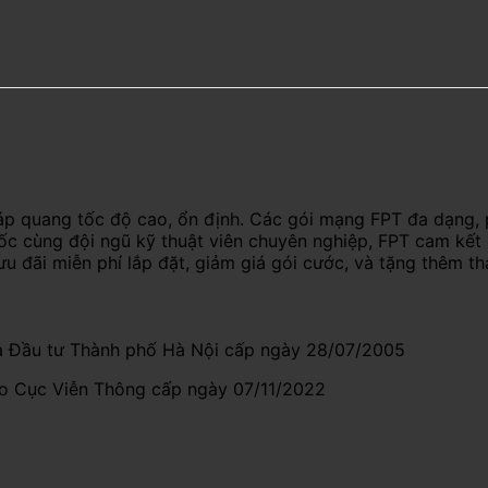
áp quang tốc độ cao, ổn định. Các gói mạng FPT đa dạng, 
uốc cùng đội ngũ kỹ thuật viên chuyên nghiệp, FPT cam kết
ưu đãi miễn phí lắp đặt, giảm giá gói cước, và tặng thêm t
 Đầu tư Thành phố Hà Nội cấp ngày 28/07/2005
do Cục Viễn Thông cấp ngày 07/11/2022