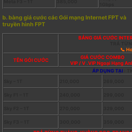
Meta F3 – 1T
385,000
1Gbps
b. bàng giá cước các Gói mạng Internet FPT và
truyền hình FPT
BẢNG GIÁ CƯỚC INTER
TRẢ TỪN
📞 H
GIÁ CƯỚC COMBO
TÊN GÓI CƯỚC
VIP / V .VIP Ngoại Hạng A
ÁP DỤNG TẠI
: T
Sky – 1T
210,000
269,000
Sky F1 – 1T
240,000
299,000
Sky F2 – 1T
270,000
329,000
Sky F3 – 1T
300,000
359,000