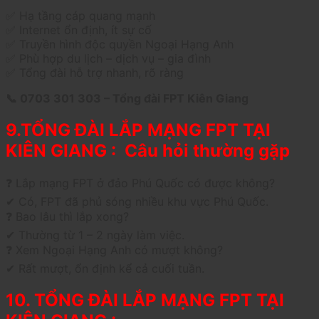
✅ Hạ tầng cáp quang mạnh
✅ Internet ổn định, ít sự cố
✅ Truyền hình độc quyền Ngoại Hạng Anh
✅ Phù hợp du lịch – dịch vụ – gia đình
✅ Tổng đài hỗ trợ nhanh, rõ ràng
📞 0703 301 303 – Tổng đài FPT Kiên Giang
9.TỔNG ĐÀI LẮP MẠNG FPT TẠI
KIÊN GIANG : Câu hỏi thường gặp
❓ Lắp mạng FPT ở đảo Phú Quốc có được không?
✔ Có, FPT đã phủ sóng nhiều khu vực Phú Quốc.
❓ Bao lâu thì lắp xong?
✔ Thường từ 1 – 2 ngày làm việc.
❓ Xem Ngoại Hạng Anh có mượt không?
✔ Rất mượt, ổn định kể cả cuối tuần.
10. TỔNG ĐÀI LẮP MẠNG FPT TẠI