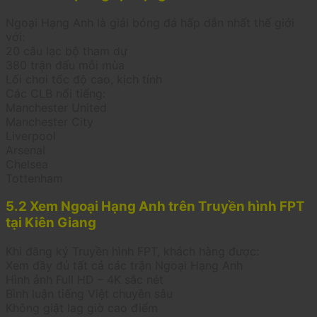
Ngoại Hạng Anh là giải bóng đá hấp dẫn nhất thế giới
với:
20 câu lạc bộ tham dự
380 trận đấu mỗi mùa
Lối chơi tốc độ cao, kịch tính
Các CLB nổi tiếng:
Manchester United
Manchester City
Liverpool
Arsenal
Chelsea
Tottenham
5.2 Xem Ngoại Hạng Anh trên Truyền hình FPT
tại Kiên Giang
Khi đăng ký Truyền hình FPT, khách hàng được:
Xem đầy đủ tất cả các trận Ngoại Hạng Anh
Hình ảnh Full HD – 4K sắc nét
Bình luận tiếng Việt chuyên sâu
Không giật lag giờ cao điểm