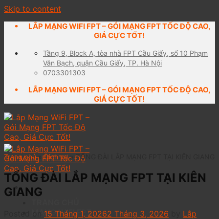
Skip to content
LẮP MẠNG WIFI FPT – GÓI MẠNG FPT TỐC ĐỘ CAO,
GIÁ CỰC TỐT!
Tầng 9, Block A, tòa nhà FPT Cầu Giấy, số 10 Phạm
Văn Bạch, quận Cầu Giấy, TP. Hà Nội
0703301303
LẮP MẠNG WIFI FPT – GÓI MẠNG FPT TỐC ĐỘ CAO,
GIÁ CỰC TỐT!
Trang chủ
»
Dịch vụ
»
TỔNG ĐÀI LẮP MẠNG FPT TẠI KIÊN GIANG
TỔNG ĐÀI LẮP MẠNG FPT TẠI KIÊN
GIANG
TRANG CHỦ
MẠNG WIFI FPT
Posted on
15 Tháng 1, 2026
2 Tháng 3, 2026
by
Lắp