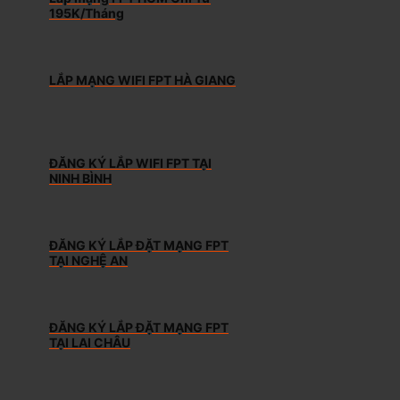
195K/Tháng
LẮP MẠNG WIFI FPT HÀ GIANG
ĐĂNG KÝ LẮP WIFI FPT TẠI
NINH BÌNH
ĐĂNG KÝ LẮP ĐẶT MẠNG FPT
TẠI NGHỆ AN
ĐĂNG KÝ LẮP ĐẶT MẠNG FPT
TẠI LAI CHÂU