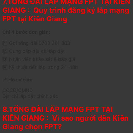
7.TỔNG ĐÀI LẮP MẠNG FPT TẠI KIÊN
GIANG : Quy trình đăng ký lắp mạng
FPT tại Kiên Giang
Chỉ 4 bước đơn giản:
1️⃣ Gọi tổng đài 0703 301 303
2️⃣ Cung cấp địa chỉ lắp đặt
3️⃣ Nhân viên khảo sát & báo giá
4️⃣ Kỹ thuật đến lắp trong 24–48h
📌 Hồ sơ cần:
CCCD/CMND
Địa chỉ lắp đặt chính xác
8.TỔNG ĐÀI LẮP MẠNG FPT TẠI
KIÊN GIANG : Vì sao người dân Kiên
Giang chọn FPT?