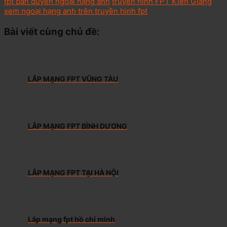
fpt bản quyền ngoại hạng anh
truyền hình FPT Kiên Giang
xem ngoại hạng anh trên truyền hình fpt
Bài viết cùng chủ đề:
LẮP MẠNG FPT VŨNG TÀU
LẮP MẠNG FPT BÌNH DƯƠNG
LẮP MẠNG FPT TẠI HÀ NỘI
Lắp mạng fpt hồ chí minh