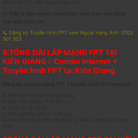
Xem trên TV, điện thoại, máy tính
👉 Đây là bản quyền chính thức, xem trọn vẹn từng
trận đấu đỉnh cao.
📞 Đăng ký Truyền hình FPT xem Ngoại Hạng Anh: 0703
301 303
6.TỔNG ĐÀI LẮP MẠNG FPT TẠI
KIÊN GIANG : Combo Internet +
Truyền hình FPT tại Kiên Giang
Đăng ký combo mạng FPT + truyền hình FPT mang lại:
✔ Tiết kiệm chi phí hàng tháng
✔ Một hợp đồng – hai dịch vụ
✔ Quản lý dễ dàng
✔ Trải nghiệm giải trí trọn vẹn
📞 Gọi 0703 301 303 để được tư vấn combo phù hợp
nhất