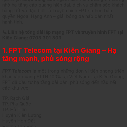
nhờ hạ tầng cáp quang hiện đại, dịch vụ chăm sóc khách
hàng tốt và đặc biệt là Truyền hình FPT sở hữu bản
quyền Ngoại Hạng Anh – giải bóng đá hấp dẫn nhất
hành tinh.
📞 Liên hệ tổng đài lắp mạng FPT và truyền hình FPT tại
Kiên Giang: 0703 301 303
1. FPT Telecom tại Kiên Giang – Hạ
tầng mạnh, phủ sóng rộng
FPT Telecom
là một trong những đơn vị tiên phong triển
khai cáp quang FTTH 100% tại Việt Nam. Tại Kiên Giang,
FPT đã đầu tư hạ tầng bài bản, phủ sóng đến hầu hết
các khu vực:
TP. Rạch Giá
TP. Phú Quốc
TP. Hà Tiên
Huyện Kiên Lương
Huyện Hòn Đất
Huyện Tân Hiệp