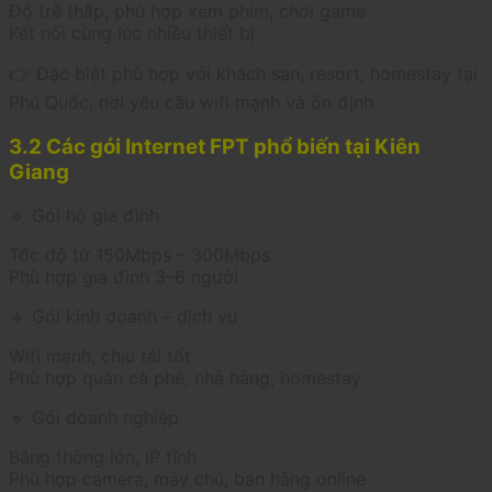
Độ trễ thấp, phù hợp xem phim, chơi game
Kết nối cùng lúc nhiều thiết bị
👉 Đặc biệt phù hợp với khách sạn, resort, homestay tại
Phú Quốc, nơi yêu cầu wifi mạnh và ổn định.
3.2 Các gói Internet FPT phổ biến tại Kiên
Giang
🔹 Gói hộ gia đình
Tốc độ từ 150Mbps – 300Mbps
Phù hợp gia đình 3–6 người
🔹 Gói kinh doanh – dịch vụ
Wifi mạnh, chịu tải tốt
Phù hợp quán cà phê, nhà hàng, homestay
🔹 Gói doanh nghiệp
Băng thông lớn, IP tĩnh
Phù hợp camera, máy chủ, bán hàng online