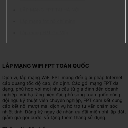
LẮP MẠNG FPT TẠI HÀ NỘI
Lắp mạng fpt hồ chí minh
Lắp mạng FPT Gò Vấp
LẮP MẠNG WIFI FPT TOÀN QUỐC
Dịch vụ lắp mạng WiFi FPT mang đến giải pháp Internet
cáp quang tốc độ cao, ổn định. Các gói mạng FPT đa
dạng, phù hợp với mọi nhu cầu từ gia đình đến doanh
nghiệp. Với hạ tầng hiện đại, phủ sóng toàn quốc cùng
đội ngũ kỹ thuật viên chuyên nghiệp, FPT cam kết cung
cấp kết nối mượt mà, dịch vụ hỗ trợ tư vấn chăm sóc
nhiệt tình. Đăng ký ngay để nhận ưu đãi miễn phí lắp đặt,
giảm giá gói cước, và tặng thêm tháng sử dụng.