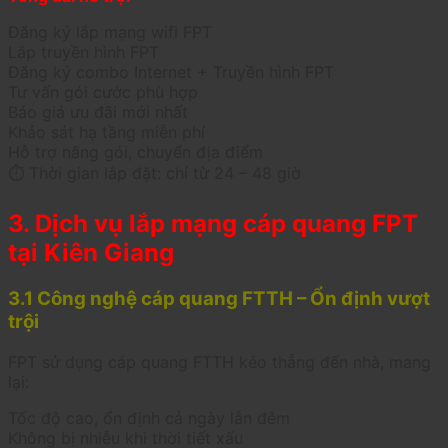
Đăng ký lắp mạng wifi FPT
Lắp truyền hình FPT
Đăng ký combo Internet + Truyền hình FPT
Tư vấn gói cước phù hợp
Báo giá ưu đãi mới nhất
Khảo sát hạ tầng miễn phí
Hỗ trợ nâng gói, chuyển địa điểm
⏱ Thời gian lắp đặt: chỉ từ 24 – 48 giờ
3. Dịch vụ lắp mạng cáp quang FPT
tại Kiên Giang
3.1 Công nghệ cáp quang FTTH – Ổn định vượt
trội
FPT sử dụng cáp quang FTTH kéo thẳng đến nhà, mang
lại:
Tốc độ cao, ổn định cả ngày lẫn đêm
Không bị nhiễu khi thời tiết xấu