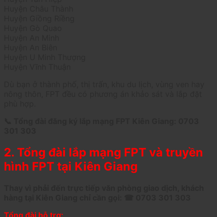
Huyện Châu Thành
Huyện Giồng Riềng
Huyện Gò Quao
Huyện An Minh
Huyện An Biên
Huyện U Minh Thượng
Huyện Vĩnh Thuận
Dù bạn ở thành phố, thị trấn, khu du lịch, vùng ven hay
nông thôn, FPT đều có phương án khảo sát và lắp đặt
phù hợp.
📞 Tổng đài đăng ký lắp mạng FPT Kiên Giang: 0703
301 303
2. Tổng đài lắp mạng FPT và truyền
hình FPT tại Kiên Giang
Thay vì phải đến trực tiếp văn phòng giao dịch, khách
hàng tại Kiên Giang chỉ cần gọi: ☎ 0703 301 303
Tổng đài hỗ trợ: