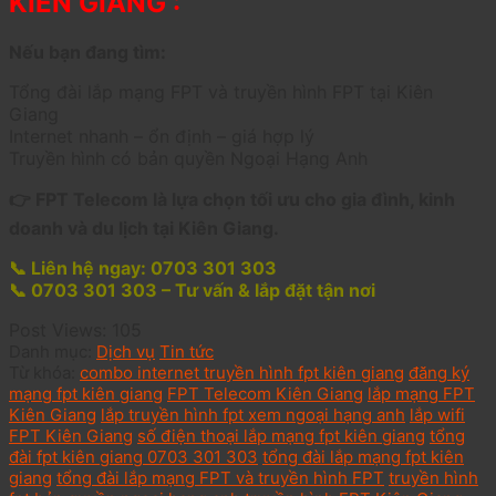
KIÊN GIANG :
Nếu bạn đang tìm:
Tổng đài lắp mạng FPT và truyền hình FPT tại Kiên
Giang
Internet nhanh – ổn định – giá hợp lý
Truyền hình có bản quyền Ngoại Hạng Anh
👉 FPT Telecom là lựa chọn tối ưu cho gia đình, kinh
doanh và du lịch tại Kiên Giang.
📞 Liên hệ ngay: 0703 301 303
📞 0703 301 303 – Tư vấn & lắp đặt tận nơi
Post Views:
105
Danh mục:
Dịch vụ
Tin tức
Từ khóa:
combo internet truyền hình fpt kiên giang
đăng ký
mạng fpt kiên giang
FPT Telecom Kiên Giang
lắp mạng FPT
Kiên Giang
lắp truyền hình fpt xem ngoại hạng anh
lắp wifi
FPT Kiên Giang
số điện thoại lắp mạng fpt kiên giang
tổng
đài fpt kiên giang 0703 301 303
tổng đài lắp mạng fpt kiên
giang
tổng đài lắp mạng FPT và truyền hình FPT
truyền hình