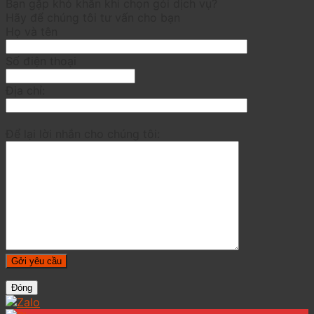
Bạn gặp khó khăn khi chọn gói dịch vụ?
Hãy để chúng tôi tư vấn cho bạn
Họ và tên
Số điện thoại
Địa chỉ:
Để lại lời nhắn cho chúng tôi:
Đóng