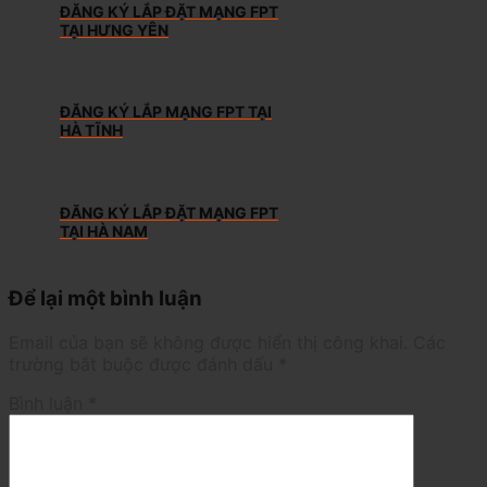
ĐĂNG KÝ LẮP ĐẶT MẠNG FPT
TẠI HƯNG YÊN
ĐĂNG KÝ LẮP MẠNG FPT TẠI
HÀ TĨNH
ĐĂNG KÝ LẮP ĐẶT MẠNG FPT
TẠI HÀ NAM
Để lại một bình luận
Email của bạn sẽ không được hiển thị công khai.
Các
trường bắt buộc được đánh dấu
*
Bình luận
*