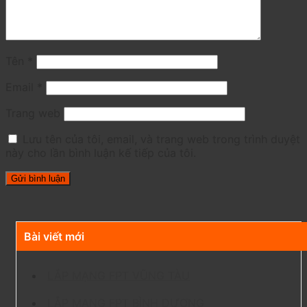
Tên
*
Email
*
Trang web
Lưu tên của tôi, email, và trang web trong trình duyệt
này cho lần bình luận kế tiếp của tôi.
Bài viết mới
LẮP MẠNG FPT VŨNG TÀU
LẮP MẠNG FPT BÌNH DƯƠNG