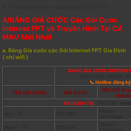
📞 Tư vấn gói phù hợp – gọi ngay 0703 301 303
4/BẢNG GIÁ CƯỚC Các Gói Cước
Internet FPT và Truyền Hình Tại CÀ
MAU Mới Nhất
a. Bảng Gía cước các Gói Internet FPT Gia Đình
( chỉ wifi )
BẢNG GIÁ CƯỚC INTERNET
TRẢ TỪNG THÁNG ,
📞 Hotline đăng k
TỐC ĐỘ Dow
TÊN GÓI CƯỚC
GIÁ CƯỚC
Uploa
ÁP DỤNG TẠI
: TKV TÂY NA
1Gbps /
Sky – 1T
195,000
300 Mbps
1Gbps /
Sky F1 – 1T
225,000
300 Mbps