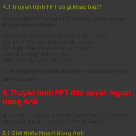
4.1 Truyền hình FPT có gì khác biệt?
Truyền hình FPT không chỉ là xem tivi, mà là hệ sinh
thái giải trí số hiện đại:
Hơn 200 kênh truyền hình trong & ngoài nước
Kho phim điện ảnh, phim bộ bản quyền
Nội dung thiếu nhi, giáo dục, khoa học
Xem lại chương trình đã phát
Điều khiển giọng nói tiếng Việt
👉 Phù hợp cho gia đình, khách sạn, resort, homestay
tại Kiên Giang.
5. Truyền hình FPT độc quyền Ngoại
Hạng Anh
🔥 Ưu điểm vượt trội nhất của Truyền hình FPT chính là
bản quyền Ngoại Hạng Anh (Premier League).
5.1 Giới thiệu Ngoại Hạng Anh