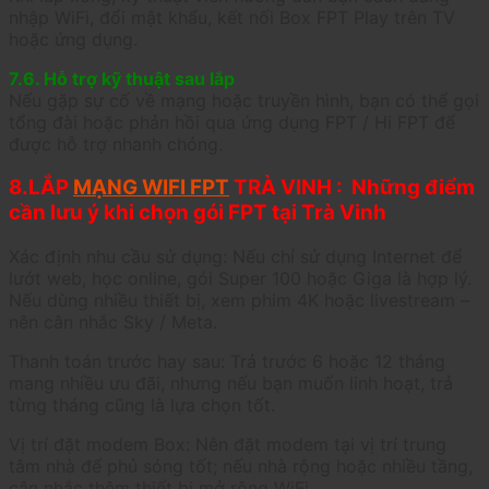
nhập WiFi, đổi mật khẩu, kết nối Box FPT Play trên TV
hoặc ứng dụng.
7.6. Hỗ trợ kỹ thuật sau lắp
Nếu gặp sự cố về mạng hoặc truyền hình, bạn có thể gọi
tổng đài hoặc phản hồi qua ứng dụng FPT / Hi FPT để
được hỗ trợ nhanh chóng.
8.LẮP
MẠNG WIFI FPT
TRÀ VINH : Những điểm
cần lưu ý khi chọn gói FPT tại Trà Vinh
Xác định nhu cầu sử dụng: Nếu chỉ sử dụng Internet để
lướt web, học online, gói Super 100 hoặc Giga là hợp lý.
Nếu dùng nhiều thiết bị, xem phim 4K hoặc livestream –
nên cân nhắc Sky / Meta.
Thanh toán trước hay sau: Trả trước 6 hoặc 12 tháng
mang nhiều ưu đãi, nhưng nếu bạn muốn linh hoạt, trả
từng tháng cũng là lựa chọn tốt.
Vị trí đặt modem Box: Nên đặt modem tại vị trí trung
tâm nhà để phủ sóng tốt; nếu nhà rộng hoặc nhiều tầng,
cân nhắc thêm thiết bị mở rộng WiFi.