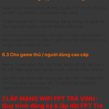
Quán café / shop: Dùng đường truyền FPT mạnh để phục
vụ WiFi cho khách + livestream bán hàng.
Doanh nghiệp nhỏ / văn phòng: Băng thông lớn giúp tải
file, họp trực tuyến, chia sẻ dữ liệu hiệu quả.
Cơ sở lưu trú (homestay, nhà nghỉ): Cung cấp Internet +
phim truyền hình cho khách, làm tăng trải nghiệm lưu trú
và giữ chân khách tốt hơn.
6.3 Cho game thủ / người dùng cao cấp
Game / livestream: Gói Sky hoặc Meta với tốc độ cao +
độ trễ thấp, giúp chơi game mượt, upload video nhanh.
Gia đình mê phim chất lượng cao: Box 4K + truyền hình
FPT Play giúp xem phim 4K, TV show, nội dung bản
quyền một cách mượt mà.
7.LẮP MẠNG WIFI FPT TRÀ VINH :
Quy trình đăng ký & lắp đặt FPT Trà