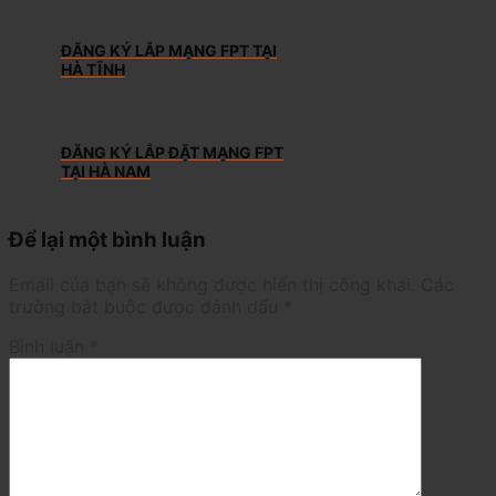
ĐĂNG KÝ LẮP MẠNG FPT TẠI
HÀ TĨNH
ĐĂNG KÝ LẮP ĐẶT MẠNG FPT
TẠI HÀ NAM
Để lại một bình luận
Email của bạn sẽ không được hiển thị công khai.
Các
trường bắt buộc được đánh dấu
*
Bình luận
*