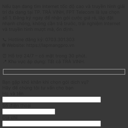
Nếu bạn đang tìm Internet tốc độ cao và truyền hình giải
trí đa dạng tại TP. TRÀ VINH, FPT Telecom là lựa chọn
số 1. Đăng ký ngay để nhận gói cước giá rẻ, lắp đặt
nhanh chóng, không cần trả trước, trải nghiệm Internet
và truyền hình mượt mà, ổn định.
📞 Hotline đăng ký: 0703.301.303
🌐 Website: https://lapmangpro.vn
⏰ Hỗ trợ 24/7 – có mặt trong 30 phút.
📍 Khu vực áp dụng: Tất cả TRÀ VINH.
Bạn gặp khó khăn khi chọn gói dịch vụ?
Hãy để chúng tôi tư vấn cho bạn
Họ và tên
Số điện thoại
Địa chỉ: