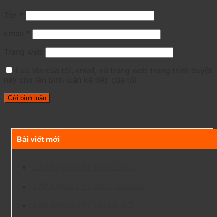
Tên
*
Email
*
Trang web
Lưu tên của tôi, email, và trang web trong trình duyệt
này cho lần bình luận kế tiếp của tôi.
Bài viết mới
LẮP MẠNG FPT VŨNG TÀU
LẮP MẠNG FPT BÌNH DƯƠNG
LẮP MẠNG FPT TẠI HÀ NỘI