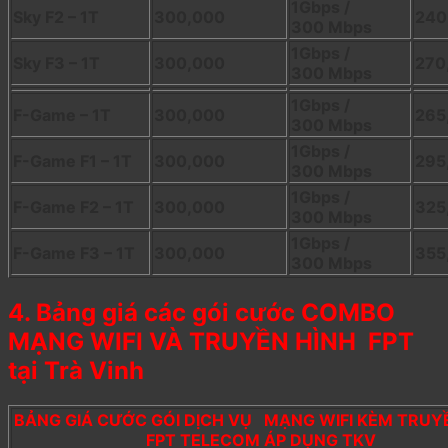
1Gbps /
Sky F2 – 1T
300,000
240
300 Mbps
1Gbps /
Sky F3 – 1T
300,000
270
300 Mbps
1Gbps /
F-Game – 1T
300,000
265
300 Mbps
1Gbps /
F-Game F1 – 1T
300,000
295
300 Mbps
1Gbps /
F-Game F2 – 1T
300,000
325
300 Mbps
1Gbps /
F-Game F3 – 1T
300,000
355
300 Mbps
4. Bảng giá các gói cước COMBO
MẠNG WIFI VÀ TRUYỀN HÌNH FPT
tại Trà Vinh
BẢNG GIÁ CƯỚC GÓI DỊCH VỤ MẠNG WIFI KÈM TRUY
FPT TELECOM ÁP DỤNG TKV