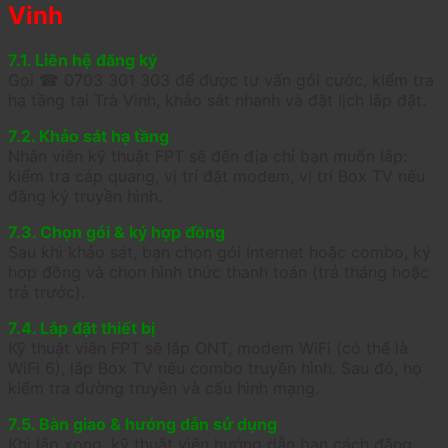
Vinh
7.1. Liên hệ đăng ký
Gọi ☎ 0703 301 303 để được tư vấn gói cước, kiểm tra
hạ tầng tại Trà Vinh, khảo sát nhanh và đặt lịch lắp đặt.
7.2. Khảo sát hạ tầng
Nhân viên kỹ thuật FPT sẽ đến địa chỉ bạn muốn lắp:
kiểm tra cáp quang, vị trí đặt modem, vị trí Box TV nếu
đăng ký truyền hình.
7.3. Chọn gói & ký hợp đồng
Sau khi khảo sát, bạn chọn gói Internet hoặc combo, ký
hợp đồng và chọn hình thức thanh toán (trả tháng hoặc
trả trước).
7.4. Lắp đặt thiết bị
Kỹ thuật viên FPT sẽ lắp ONT, modem WiFi (có thể là
WiFi 6), lắp Box TV nếu combo truyền hình. Sau đó, họ
kiểm tra đường truyền và cấu hình mạng.
7.5. Bàn giao & hướng dẫn sử dụng
Khi lắp xong, kỹ thuật viên hướng dẫn bạn cách đăng