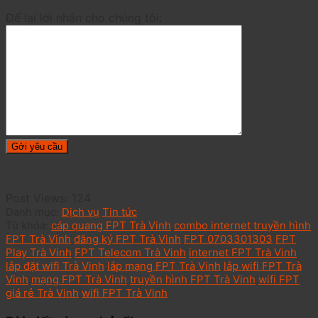
Để lại lời nhắn cho chúng tôi:
Post Views:
124
Danh mục:
Dịch vụ
Tin tức
Từ khóa:
cáp quang FPT Trà Vinh
combo internet truyền hình
FPT Trà Vinh
đăng ký FPT Trà Vinh
FPT 0703301303
FPT
Play Trà Vinh
FPT Telecom Trà Vinh
internet FPT Trà Vinh
lắp đặt wifi Trà Vinh
lắp mạng FPT Trà Vinh
lắp wifi FPT Trà
Vinh
mạng FPT Trà Vinh
truyền hình FPT Trà Vinh
wifi FPT
giá rẻ Trà Vinh
wifi FPT Trà Vinh