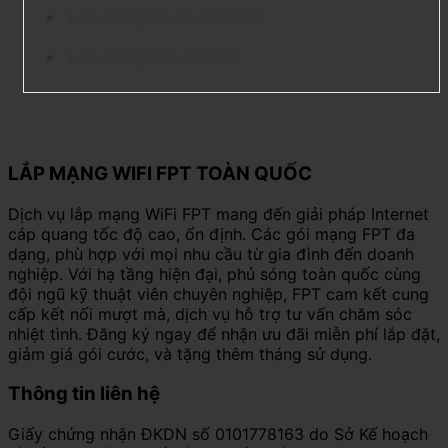
Lắp mạng fpt hồ chí minh
Lắp mạng FPT Gò Vấp
LẮP MẠNG WIFI FPT TOÀN QUỐC
Dịch vụ lắp mạng WiFi FPT mang đến giải pháp Internet
cáp quang tốc độ cao, ổn định. Các gói mạng FPT đa
dạng, phù hợp với mọi nhu cầu từ gia đình đến doanh
nghiệp. Với hạ tầng hiện đại, phủ sóng toàn quốc cùng
đội ngũ kỹ thuật viên chuyên nghiệp, FPT cam kết cung
cấp kết nối mượt mà, dịch vụ hỗ trợ tư vấn chăm sóc
nhiệt tình. Đăng ký ngay để nhận ưu đãi miễn phí lắp đặt,
giảm giá gói cước, và tặng thêm tháng sử dụng.
Thông tin liên hệ
Giấy chứng nhận ĐKDN số 0101778163 do Sở Kế hoạch