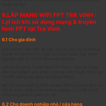
trước dài hạn.
6.LẮP MẠNG WIFI FPT TRÀ VINH :
Lợi ích khi sử dụng mạng & truyền
hình FPT tại Trà Vinh
6.1 Cho gia đình
Học online / làm việc tại nhà: Với tốc độ cao và đường
truyền ổn định từ FPT, việc học trực tuyến, họp video
hay làm việc từ xa trở nên mượt mà hơn.
Giải trí đa dạng: Truyền hình FPT Play + Box 4K mang
đến trải nghiệm xem phim, chương trình truyền hình, giải
trí chất lượng cao ngay tại phòng khách.
Kết nối nhiều thiết bị: Nhờ modem WiFi 6, cả gia đình có
thể sử dụng nhiều smartphone, laptop, TV, thiết bị IoT
mà không phải lo giảm tốc độ.
6.2 Cho doanh nghiệp nhỏ / cửa hàng