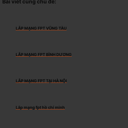
Bài viết cùng chủ đề:
LẮP MẠNG FPT VŨNG TÀU
LẮP MẠNG FPT BÌNH DƯƠNG
LẮP MẠNG FPT TẠI HÀ NỘI
Lắp mạng fpt hồ chí minh