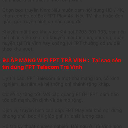
Chọn box truyền hình: Nếu muốn xem nội dung HD / 4K,
chọn combo có Box FPT Play 4K. Nếu TV nhỏ hoặc đơn
giản, gói truyền hình cơ bản cũng đủ.
Khuyến mãi theo khu vực: Khi gọi 0703 301 303, bạn nên
hỏi nhân viên xem có khuyến mãi theo xã, phường, quận
huyện tại Trà Vinh hay không (vì FPT thường có ưu đãi
theo khu vực).
9.LẮP MẠNG WIFI FPT TRÀ VINH : Tại sao nên
tin dùng FPT Telecom Trà Vinh
Uy tín cao: FPT Telecom là một nhà mạng lớn, có kinh
nghiệm lâu năm và hệ thống chi nhánh rộng khắp.
Cơ sở hạ tầng tốt: Với cáp quang FTTH, FPT đảm bảo
tốc độ mạnh, ổn định và dễ mở rộng.
Dịch vụ truyền hình cao cấp: FPT Play với kho nội dung
phong phú, box 4K giúp giải trí chất lượng cao.
Hỗ trợ kỹ thuật chuyên nghiệp: Đội ngũ ở Trà Vinh luôn