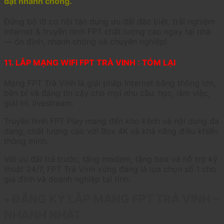
đặt nhanh chóng.
Đừng bỏ lỡ cơ hội tận dụng ưu đãi đặc biệt, trải nghiệm
Internet & truyền hình FPT chất lượng cao ngay tại nhà
— ổn định, nhanh chóng và chuyên nghiệp!
11. LẮP MẠNG WIFI FPT TRÀ VINH : TÓM LẠI
Mạng FPT Trà Vinh là giải pháp Internet băng thông lớn,
bền bỉ và đáng tin cậy cho mọi nhu cầu: học, làm việc,
giải trí, livestream.
Truyền hình FPT Play mang đến kho kênh và nội dung đa
dạng, chất lượng cao với Box 4K và khả năng điều khiển
thông minh.
Với ưu đãi trả trước, tặng modem, tặng box và hỗ trợ kỹ
thuật 24/7, FPT Trà Vinh xứng đáng là lựa chọn số 1 cho
gia đình và doanh nghiệp tại tỉnh.
ĐĂNG KÝ LẮP MẠNG FPT TRÀ VINH –
⭐
NHANH NHẤT