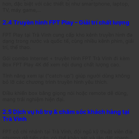
hơn, đặc biệt với các thiết bị như smartphone, laptop,
TV, máy game,…
2.4 Truyền hình FPT Play – Giải trí chất lượng
FPT Play tại Trà Vinh cung cấp kho kênh truyền hình đa
dạng trong nước và quốc tế, cùng nhiều kênh phim, giải
trí, thể thao.
Gói combo Internet + truyền hình FPT Trà Vinh đi kèm
Box FPT Play 4K để xem nội dung chất lượng cao.
Tính năng xem lại (“catch-up”) giúp người dùng không
bỏ lỡ các chương trình truyền hình yêu thích.
Điều khiển box bằng giọng nói hoặc remote dễ dùng,
mang trải nghiệm hiện đại.
2.5 Dịch vụ hỗ trợ & chăm sóc khách hàng tại
Trà Vinh
FPT có chi nhánh tại Trà Vinh, đội ngũ kỹ thuật viên địa
phương dễ tiếp cận, có thể khảo sát và lắp đặt nhanh.