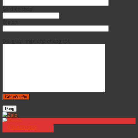
Số điện thoại
Địa chỉ:
Để lại lời nhắn cho chúng tôi:
Đóng
0703301303