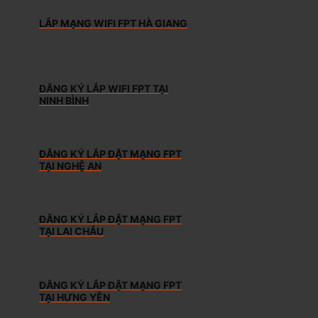
LẮP MẠNG WIFI FPT HÀ GIANG
ĐĂNG KÝ LẮP WIFI FPT TẠI
NINH BÌNH
ĐĂNG KÝ LẮP ĐẶT MẠNG FPT
TẠI NGHỆ AN
ĐĂNG KÝ LẮP ĐẶT MẠNG FPT
TẠI LAI CHÂU
ĐĂNG KÝ LẮP ĐẶT MẠNG FPT
TẠI HƯNG YÊN