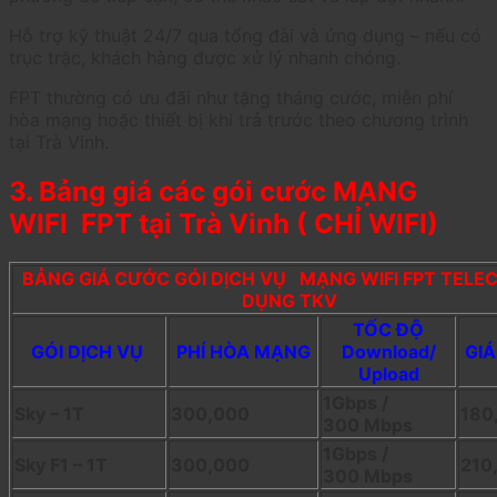
Hỗ trợ kỹ thuật 24/7 qua tổng đài và ứng dụng – nếu có
trục trặc, khách hàng được xử lý nhanh chóng.
FPT thường có ưu đãi như tặng tháng cước, miễn phí
hòa mạng hoặc thiết bị khi trả trước theo chương trình
tại Trà Vinh.
3. Bảng giá các gói cước MẠNG
WIFI FPT tại Trà Vinh ( CHỈ WIFI)
BẢNG GIÁ CƯỚC GÓI DỊCH VỤ MẠNG WIFI FPT TELE
DỤNG TKV
TỐC ĐỘ
GÓI DỊCH VỤ
PHÍ HÒA MẠNG
Download/
GI
Upload
1Gbps /
Sky – 1T
300,000
180
300 Mbps
1Gbps /
Sky F1 – 1T
300,000
210
300 Mbps