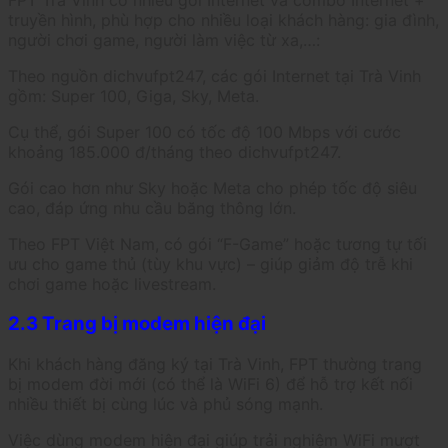
truyền hình, phù hợp cho nhiều loại khách hàng: gia đình,
người chơi game, người làm việc từ xa,…:
Theo nguồn dichvufpt247, các gói Internet tại Trà Vinh
gồm: Super 100, Giga, Sky, Meta.
Cụ thể, gói Super 100 có tốc độ 100 Mbps với cước
khoảng 185.000 đ/tháng theo dichvufpt247.
Gói cao hơn như Sky hoặc Meta cho phép tốc độ siêu
cao, đáp ứng nhu cầu băng thông lớn.
Theo FPT Việt Nam, có gói “F-Game” hoặc tương tự tối
ưu cho game thủ (tùy khu vực) – giúp giảm độ trễ khi
chơi game hoặc livestream.
2.3 Trang bị modem hiện đại
Khi khách hàng đăng ký tại Trà Vinh, FPT thường trang
bị modem đời mới (có thể là WiFi 6) để hỗ trợ kết nối
nhiều thiết bị cùng lúc và phủ sóng mạnh.
Việc dùng modem hiện đại giúp trải nghiệm WiFi mượt