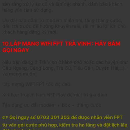
sẵn sàng xử lý sự cố và lắp đặt nhanh, đảm bảo khách
hàng yên tâm sử dụng.
Ưu đãi hấp dẫn: Từ modem miễn phí, tặng tháng cước,
đến trả trước để hưởng khuyến mãi, rất nhiều lợi ích cho
khách hàng đăng ký mới.
10.LẮP MẠNG WIFI FPT TRÀ VINH : HÃY BÁM
GỌI NGAY
Nếu bạn đang ở Trà Vinh (thành phố hoặc các huyện như
Cầu Ngang, Càng Long, Trà Cú, Tiểu Cần, Duyên Hải,…),
và mong muốn:
Lắp mạng WiFi FPT tốc độ cao
Kết hợp truyền hình FPT Play để giải trí gia đình
Tận dụng ưu đãi modem + box + tháng cước
👉 Gọi ngay số 0703 301 303 để được nhân viên FPT
tư vấn gói cước phù hợp, kiểm tra hạ tầng và đặt lịch lắp