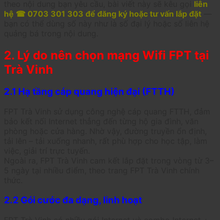
theo nội dung bạn yêu cầu, bài viết này sẽ kêu gọi
liên
hệ ☎ 0703 301 303 để đăng ký hoặc tư vấn lắp đặt
—
bạn có thể dùng số này như là số đại lý hoặc số liên hệ
quảng bá trong nội dung.
2. Lý do nên chọn mạng Wifi FPT tại
Trà Vinh
2.1 Hạ tầng cáp quang hiện đại (FTTH)
FPT Trà Vinh sử dụng công nghệ cáp quang FTTH, đảm
bảo kết nối Internet thẳng đến từng hộ gia đình, văn
phòng hoặc cửa hàng. Nhờ vậy, đường truyền ổn định,
tải lên – tải xuống nhanh, rất phù hợp cho học tập, làm
việc, giải trí trực tuyến.
Ngoài ra, FPT Trà Vinh cam kết lắp đặt trong vòng từ 3–
5 ngày tại nhiều điểm, theo trang FPT Trà Vinh chính
thức.
2.2 Gói cước đa dạng, linh hoạt
FPT Trà Vinh có nhiều gói Internet và combo Internet +