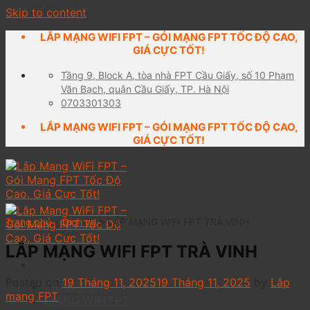
Skip to content
LẮP MẠNG WIFI FPT – GÓI MẠNG FPT TỐC ĐỘ CAO,
GIÁ CỰC TỐT!
Tầng 9, Block A, tòa nhà FPT Cầu Giấy, số 10 Phạm
Văn Bạch, quận Cầu Giấy, TP. Hà Nội
0703301303
LẮP MẠNG WIFI FPT – GÓI MẠNG FPT TỐC ĐỘ CAO,
GIÁ CỰC TỐT!
Trang chủ
»
Dịch vụ
»
LẮP MẠNG WIFI FPT TRÀ VINH
LẮP MẠNG WIFI FPT TRÀ VINH
Posted on
19 Tháng 11, 2025
19 Tháng 11, 2025
by
Lắp
TRANG CHỦ
mạng FPT
MẠNG WIFI FPT