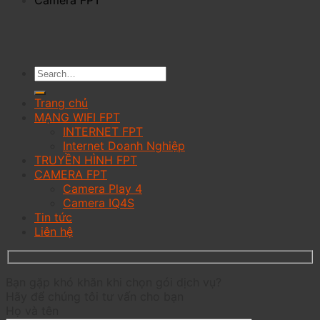
Trang chủ
MẠNG WIFI FPT
INTERNET FPT
Internet Doanh Nghiệp
TRUYỀN HÌNH FPT
CAMERA FPT
Camera Play 4
Camera IQ4S
Tin tức
Liên hệ
Bạn gặp khó khăn khi chọn gói dịch vụ?
Hãy để chúng tôi tư vấn cho bạn
Họ và tên