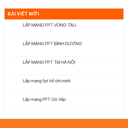
BÀI VIẾT MỚI
LẮP MẠNG FPT VŨNG TÀU
LẮP MẠNG FPT BÌNH DƯƠNG
LẮP MẠNG FPT TẠI HÀ NỘI
Lắp mạng fpt hồ chí minh
Lắp mạng FPT Gò Vấp