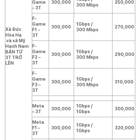
Game
300,000
250,000
300 Mbps
– 3T
F-
Game
1Gbps /
300,000
270,000
Xã Đức
F1 –
300 Mbps
Hòa Hạ
3T
và xã Mỹ
F-
Hạnh Nam
Game
1Gbps /
BÁN TỪ
300,000
290,000
F2 –
300 Mbps
3T TRỞ
3T
LÊN
F-
Game
1Gbps /
300,000
310,000
F3 –
300 Mbps
3T
Meta
1Gbps /
300,000
300,000
– 3T
1Gbps
Meta
1Gbps /
F1 –
300,000
320,000
1Gbps
3T