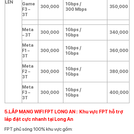
LÊN
Game
1Gbps /
300,000
350,000
F3 –
300 Mbps
3T
Meta
1Gbps /
300,000
340,000
– 3T
1Gbps
Meta
1Gbps /
F1 –
300,000
360,000
1Gbps
3T
Meta
1Gbps /
F2 –
300,000
380,000
1Gbps
3T
Meta
1Gbps /
F3 –
300,000
400,000
1Gbps
3T
5.LẮP MẠNG WIFI FPT LONG AN : Khu vực FPT hỗ trợ
lắp đặt cực nhanh tại Long An
FPT phủ sóng 100% khu vực gồm: