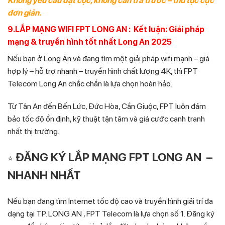
Không yêu cầu đặt cọc, không cần trả trước – thủ tục cực
đơn giản.
9.LẮP MẠNG WIFI FPT LONG AN : Kết luận: Giải pháp
mạng & truyền hình tốt nhất Long An 2025
Nếu bạn ở Long An và đang tìm một giải pháp wifi mạnh – giá
hợp lý – hỗ trợ nhanh – truyền hình chất lượng 4K, thì FPT
Telecom Long An chắc chắn là lựa chọn hoàn hảo.
Từ Tân An đến Bến Lức, Đức Hòa, Cần Giuộc, FPT luôn đảm
bảo tốc độ ổn định, kỹ thuật tận tâm và giá cước cạnh tranh
nhất thị trường.
ĐĂNG KÝ LẮP MẠNG FPT LONG AN –
⭐
NHANH NHẤT
Nếu bạn đang tìm Internet tốc độ cao và truyền hình giải trí đa
dạng tại TP. LONG AN , FPT Telecom là lựa chọn số 1. Đăng ký