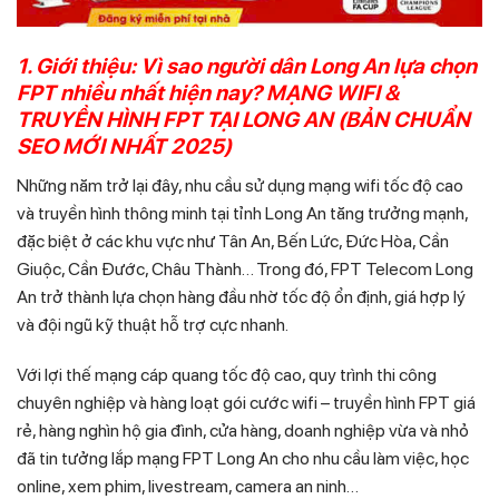
1. Giới thiệu: Vì sao người dân Long An lựa chọn
FPT nhiều nhất hiện nay? MẠNG WIFI &
TRUYỀN HÌNH FPT TẠI LONG AN (BẢN CHUẨN
SEO MỚI NHẤT 2025)
Những năm trở lại đây, nhu cầu sử dụng mạng wifi tốc độ cao
và truyền hình thông minh tại tỉnh Long An tăng trưởng mạnh,
đặc biệt ở các khu vực như Tân An, Bến Lức, Đức Hòa, Cần
Giuộc, Cần Đước, Châu Thành… Trong đó, FPT Telecom Long
An trở thành lựa chọn hàng đầu nhờ tốc độ ổn định, giá hợp lý
và đội ngũ kỹ thuật hỗ trợ cực nhanh.
Với lợi thế mạng cáp quang tốc độ cao, quy trình thi công
chuyên nghiệp và hàng loạt gói cước wifi – truyền hình FPT giá
rẻ, hàng nghìn hộ gia đình, cửa hàng, doanh nghiệp vừa và nhỏ
đã tin tưởng lắp mạng FPT Long An cho nhu cầu làm việc, học
online, xem phim, livestream, camera an ninh…