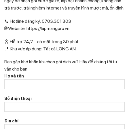
ngay để nhận gói cước giá rẻ, lắp đặt nhanh chóng, không cần
trả trước, trải nghiệm Internet và truyền hình mượt mà, ổn định.
📞 Hotline đăng ký: 0703.301.303
🌐 Website: https://lapmangpro.vn
⏰ Hỗ trợ 24/7 – có mặt trong 30 phút.
📍 Khu vực áp dụng: Tất cả LONG AN.
Bạn gặp khó khăn khi chọn gói dịch vụ?
Hãy để chúng tôi tư
vấn cho bạn
Họ và tên
Số điện thoại
Địa chỉ: