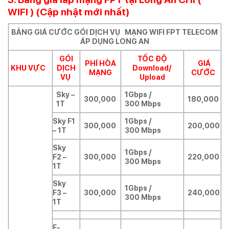
WIFI ) (Cập nhật mới nhất)
BẢNG GIÁ CƯỚC GÓI DỊCH VỤ MẠNG WIFI FPT TELECOM
ÁP DỤNG LONG AN
GÓI
TỐC ĐỘ
PHÍ HÒA
GIÁ
KHU VỰC
DỊCH
Download/
MẠNG
CƯỚC
VỤ
Upload
Sky –
1Gbps /
300,000
180,000
1T
300 Mbps
Sky F1
1Gbps /
300,000
200,000
– 1T
300 Mbps
Sky
1Gbps /
F2 –
300,000
220,000
300 Mbps
1T
Sky
1Gbps /
F3 –
300,000
240,000
300 Mbps
1T
F-