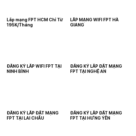
Lắp mạng FPT HCM Chỉ Từ
LẮP MẠNG WIFI FPT HÀ
195K/Tháng
GIANG
ĐĂNG KÝ LẮP WIFI FPT TẠI
ĐĂNG KÝ LẮP ĐẶT MẠNG
NINH BÌNH
FPT TẠI NGHỆ AN
ĐĂNG KÝ LẮP ĐẶT MẠNG
ĐĂNG KÝ LẮP ĐẶT MẠNG
FPT TẠI LAI CHÂU
FPT TẠI HƯNG YÊN