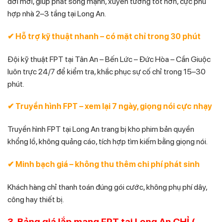
đời mới, giúp phát sóng mạnh, xuyên tường tốt hơn, cực phù
hợp nhà 2–3 tầng tại Long An.
✔ Hỗ trợ kỹ thuật nhanh – có mặt chỉ trong 30 phút
Đội kỹ thuật FPT tại Tân An – Bến Lức – Đức Hòa – Cần Giuộc
luôn trực 24/7 để kiểm tra, khắc phục sự cố chỉ trong 15–30
phút.
✔ Truyền hình FPT – xem lại 7 ngày, giọng nói cực nhạy
Truyền hình FPT tại Long An trang bị kho phim bản quyền
khổng lồ, không quảng cáo, tích hợp tìm kiếm bằng giọng nói.
✔ Minh bạch giá – không thu thêm chi phí phát sinh
Khách hàng chỉ thanh toán đúng gói cước, không phụ phí dây,
công hay thiết bị.
3. Bảng giá lắp mạng FPT tại Long An CHỈ (