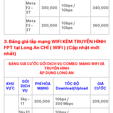
Meta
1Gbps /
F2 –
300,000
340,000
1Gbps
3T
Meta
1Gbps /
F3 –
300,000
360,000
1Gbps
3T
3. Bảng giá lắp mạng WIFI KÈM TRUYỀN HÌNH
FPT tại Long An CHỈ ( WIFI ) (Cập nhật mới
nhất)
BẢNG GIÁ CƯỚC GÓI DỊCH VỤ COMBO MẠNG WIFI VÀ
TRUYỀN HÌNH
ÁP DỤNG LONG AN
GÓI
KHU
PHÍ HÒA
TỐC ĐỘ
GIÁ
DỊCH
VỰC
MẠNG
Download/Upload
CƯỚC
VỤ
Sky –
1Gbps /
300,000
209,000
1T
300 Mbps
Sky F1
1Gbps /