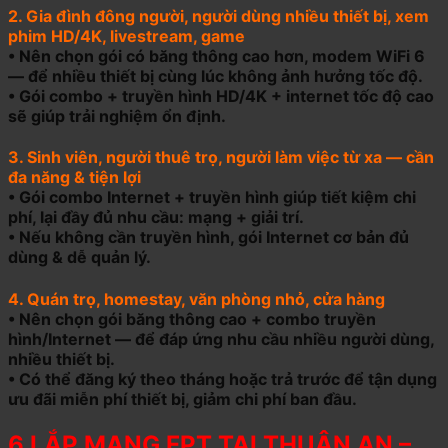
2. Gia đình đông người, người dùng nhiều thiết bị, xem
phim HD/4K, livestream, game
• Nên chọn gói có băng thông cao hơn, modem WiFi 6
— để nhiều thiết bị cùng lúc không ảnh hưởng tốc độ.
• Gói combo + truyền hình HD/4K + internet tốc độ cao
sẽ giúp trải nghiệm ổn định.
3. Sinh viên, người thuê trọ, người làm việc từ xa — cần
đa năng & tiện lợi
• Gói combo Internet + truyền hình giúp tiết kiệm chi
phí, lại đầy đủ nhu cầu: mạng + giải trí.
• Nếu không cần truyền hình, gói Internet cơ bản đủ
dùng & dễ quản lý.
4. Quán trọ, homestay, văn phòng nhỏ, cửa hàng
• Nên chọn gói băng thông cao + combo truyền
hình/Internet — để đáp ứng nhu cầu nhiều người dùng,
nhiều thiết bị.
• Có thể đăng ký theo tháng hoặc trả trước để tận dụng
ưu đãi miễn phí thiết bị, giảm chi phí ban đầu.
6.LẮP MẠNG FPT TẠI THUẬN AN –