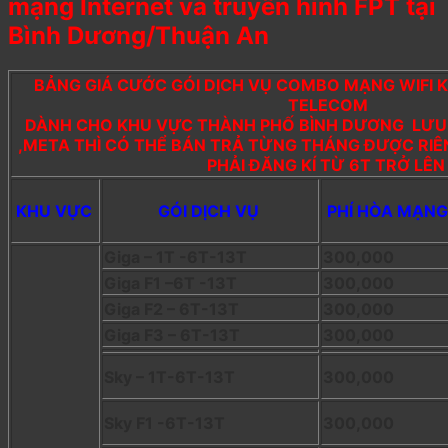
mạng Internet và truyền hình FPT tại
Bình Dương/Thuận An
BẢNG GIÁ CƯỚC GÓI DỊCH VỤ COMBO MẠNG WIFI 
TELECOM
DÀNH CHO KHU VỰC THÀNH PHỐ BÌNH DƯƠNG LƯU Ý
,META THÌ CÓ THỂ BÁN TRẢ TỪNG THÁNG ĐƯỢC RIÊN
PHẢI ĐĂNG KÍ TỪ 6T TRỞ LÊ
KHU VỰC
GÓI DỊCH VỤ
PHÍ HÒA MẠNG
Giga – 1T -6T-13T
300,000
Giga F1 –6T -13T
300,000
Giga F2 – 6T-13T
300,000
Giga F3 – 6T-13T
300,000
Sky – 1T-6T-13T
300,000
Sky F1 -6T-13T
300,000