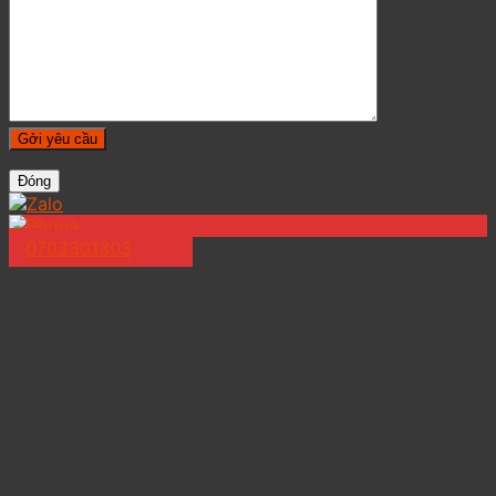
Đóng
0703301303