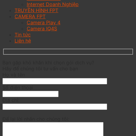
Internet Doanh Nghiệp
TRUYỀN HÌNH FPT
CAMERA FPT
Camera Play 4
Camera IQ4S
Tin tức
Liên hệ
Bạn gặp khó khăn khi chọn gói dịch vụ?
Hãy để chúng tôi tư vấn cho bạn
Họ và tên
Số điện thoại
Địa chỉ:
Để lại lời nhắn cho chúng tôi: