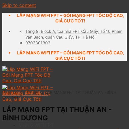
Skip to content
LẮP MẠNG WIFI FPT – GÓI MẠNG FPT TỐC ĐỘ CAO,
GIÁ CỰC TỐT!
Tầng 9, Block A, tòa nhà FPT Cầu Giấy, số 10 Phạm
Văn Bạch, quận Cầu Giấy, TP. Hà Nội
0703301303
LẮP MẠNG WIFI FPT – GÓI MẠNG FPT TỐC ĐỘ CAO,
GIÁ CỰC TỐT!
Trang chủ
»
Dịch vụ
»
LẮP MẠNG FPT TẠI THUẬN AN -BÌNH
DƯƠNG
LẮP MẠNG FPT TẠI THUẬN AN -
BÌNH DƯƠNG
TRANG CHỦ
MẠNG WIFI FPT