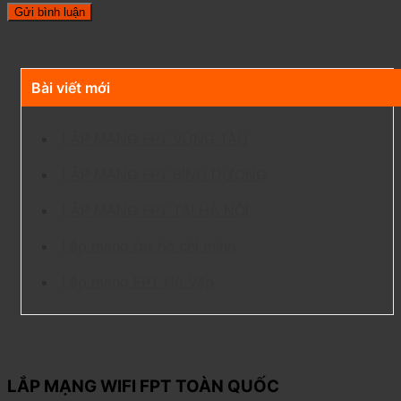
Bài viết mới
LẮP MẠNG FPT VŨNG TÀU
LẮP MẠNG FPT BÌNH DƯƠNG
LẮP MẠNG FPT TẠI HÀ NỘI
Lắp mạng fpt hồ chí minh
Lắp mạng FPT Gò Vấp
LẮP MẠNG WIFI FPT TOÀN QUỐC