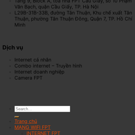
Tầng 9, Block A, tòa nhà FPT Cầu Giấy, số 10 Phạm
Văn Bạch, quận Cầu Giấy, TP. Hà Nội
L29B-31B-33B, đường Tân Thuận, Khu chế xuất Tân
Thuận, phường Tân Thuận Đông, Quận 7, TP. Hồ Chí
Minh
Dịch vụ
Internet cá nhân
Combo internet – Truyền hình
Internet doanh nghiệp
Camera FPT
Trang chủ
MẠNG WIFI FPT
INTERNET FPT