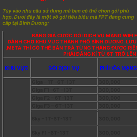
Tùy vào nhu cầu sử dụng mà bạn có thể chọn gói phù
hợp. Dưới đây là một số gói tiêu biểu mà FPT đang cung
cấp tại Bình Dương:
BẢNG GIÁ CƯỚC GÓI DỊCH VỤ MẠNG WIFI 
DÀNH CHO KHU VỰC THÀNH PHỐ BÌNH DƯƠNG LƯU Ý
,META THÌ CÓ THỂ BÁN TRẢ TỪNG THÁNG ĐƯỢC RIÊN
PHẢI ĐĂNG KÍ TỪ 6T TRỞ LÊ
KHU VỰC
GÓI DỊCH VỤ
PHÍ HÒA MẠNG
Giga – 1T -6T-13T
300,000
Giga F1 –6T -13T
300,000
Giga F2 – 6T-13T
300,000
Giga F3 – 6T-13T
300,000
Sky – 1T-6T-13T
300,000
Sky F1 -6T-13T
300,000