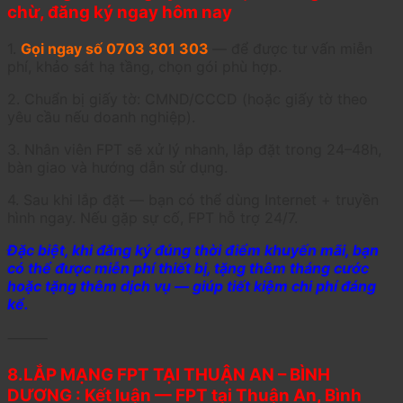
chừ, đăng ký ngay hôm nay
1.
Gọi ngay số 0703 301 303
— để được tư vấn miễn
phí, khảo sát hạ tầng, chọn gói phù hợp.
2. Chuẩn bị giấy tờ: CMND/CCCD (hoặc giấy tờ theo
yêu cầu nếu doanh nghiệp).
3. Nhân viên FPT sẽ xử lý nhanh, lắp đặt trong 24–48h,
bàn giao và hướng dẫn sử dụng.
4. Sau khi lắp đặt — bạn có thể dùng Internet + truyền
hình ngay. Nếu gặp sự cố, FPT hỗ trợ 24/7.
Đặc biệt, khi đăng ký đúng thời điểm khuyến mãi, bạn
có thể được miễn phí thiết bị, tặng thêm tháng cước
hoặc tặng thêm dịch vụ — giúp tiết kiệm chi phí đáng
kể.
⸻
8.LẮP MẠNG FPT TẠI THUẬN AN – BÌNH
DƯƠNG : Kết luận — FPT tại Thuận An, Bình