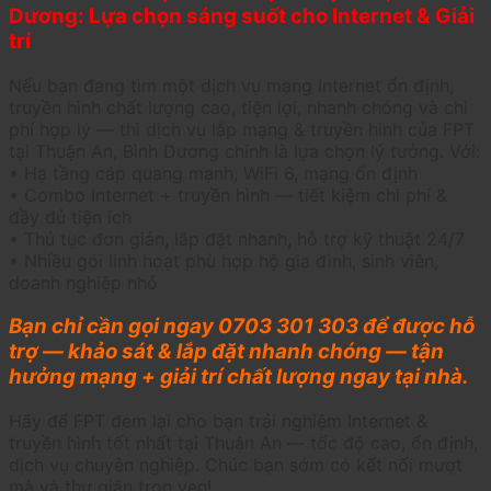
Dương: Lựa chọn sáng suốt cho Internet & Giải
trí
Nếu bạn đang tìm một dịch vụ mạng Internet ổn định,
truyền hình chất lượng cao, tiện lợi, nhanh chóng và chi
phí hợp lý — thì dịch vụ lắp mạng & truyền hình của FPT
tại Thuận An, Bình Dương chính là lựa chọn lý tưởng. Với:
• Hạ tầng cáp quang mạnh, WiFi 6, mạng ổn định
• Combo Internet + truyền hình — tiết kiệm chi phí &
đầy đủ tiện ích
• Thủ tục đơn giản, lắp đặt nhanh, hỗ trợ kỹ thuật 24/7
• Nhiều gói linh hoạt phù hợp hộ gia đình, sinh viên,
doanh nghiệp nhỏ
Bạn chỉ cần gọi ngay 0703 301 303 để được hỗ
trợ — khảo sát & lắp đặt nhanh chóng — tận
hưởng mạng + giải trí chất lượng ngay tại nhà.
Hãy để FPT đem lại cho bạn trải nghiệm Internet &
truyền hình tốt nhất tại Thuận An — tốc độ cao, ổn định,
dịch vụ chuyên nghiệp. Chúc bạn sớm có kết nối mượt
mà và thư giãn trọn vẹn!