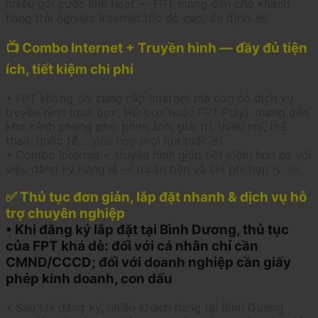
nhiều gói cước linh hoạt — FPT mang đến cho khách
hàng trải nghiệm Internet tốc độ cao, ổn định. ￼
📺 Combo Internet + Truyền hình — đầy đủ tiện
ích, tiết kiệm chi phí
• FPT không chỉ cung cấp Internet mà còn có dịch vụ
truyền hình (qua box, HD box hoặc FPT Play), mang đến
kho kênh phong phú: phim ảnh, giải trí, thiếu nhi, thể
thao, quốc tế,… phù hợp mọi lứa tuổi. ￼
• Combo Internet + truyền hình giúp tiết kiệm hơn so với
việc đăng ký riêng lẻ — thuận tiện và chi phí hợp lý. ￼
✅ Thủ tục đơn giản, lắp đặt nhanh & dịch vụ hỗ
trợ chuyên nghiệp
• Khi đăng ký lắp đặt tại Bình Dương, thủ tục
của FPT khá dễ: đối với cá nhân chỉ cần
CMND/CCCD; đối với doanh nghiệp cần giấy
phép kinh doanh, con dấu
• Sau khi đăng ký, nhiều khách hàng tại Bình Dương