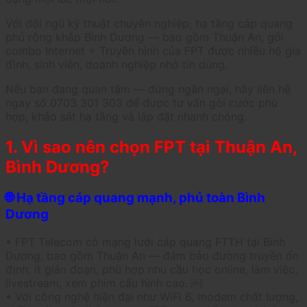
Với đội ngũ kỹ thuật chuyên nghiệp, hạ tầng cáp quang
phủ rộng khắp Bình Dương — bao gồm Thuận An, gói
combo Internet + Truyền hình của FPT được nhiều hộ gia
đình, sinh viên, doanh nghiệp nhỏ tin dùng.
Nếu bạn đang quan tâm — đừng ngần ngại, hãy liên hệ
ngay số 0703 301 303 để được tư vấn gói cước phù
hợp, khảo sát hạ tầng và lắp đặt nhanh chóng.
1. Vì sao nên chọn FPT tại Thuận An,
Bình Dương?
🌐 Hạ tầng cáp quang mạnh, phủ toàn Bình
Dương
• FPT Telecom có mạng lưới cáp quang FTTH tại Bình
Dương, bao gồm Thuận An — đảm bảo đường truyền ổn
định, ít gián đoạn, phù hợp nhu cầu học online, làm việc,
livestream, xem phim cấu hình cao. ￼
• Với công nghệ hiện đại như WiFi 6, modem chất lượng,