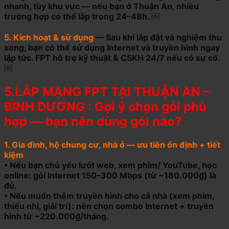
nhanh, tùy khu vực — nếu bạn ở Thuận An, nhiều
trường hợp có thể lắp trong 24–48h. ￼
5. Kích hoạt & sử dụng
— Sau khi lắp đặt và nghiệm thu
xong, bạn có thể sử dụng Internet và truyền hình ngay
lập tức. FPT hỗ trợ kỹ thuật & CSKH 24/7 nếu có sự cố.
￼
5.LẮP MẠNG FPT TẠI THUẬN AN –
BÌNH DƯƠNG : Gợi ý chọn gói phù
hợp — bạn nên dùng gói nào?
1. Gia đình, hộ chung cư, nhà ở — ưu tiên ổn định + tiết
kiệm
• Nếu bạn chủ yếu lướt web, xem phim/ YouTube, học
online: gói Internet 150–300 Mbps (từ ~180.000₫) là
đủ.
• Nếu muốn thêm truyền hình cho cả nhà (xem phim,
thiếu nhi, giải trí): nên chọn combo Internet + truyền
hình từ ~220.000₫/tháng.