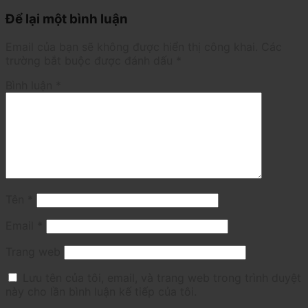
Để lại một bình luận
Email của bạn sẽ không được hiển thị công khai.
Các
trường bắt buộc được đánh dấu
*
Bình luận
*
Tên
*
Email
*
Trang web
Lưu tên của tôi, email, và trang web trong trình duyệt
này cho lần bình luận kế tiếp của tôi.