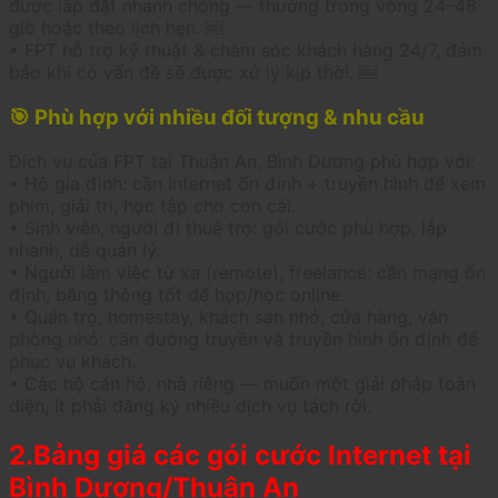
được lắp đặt nhanh chóng — thường trong vòng 24–48
giờ hoặc theo lịch hẹn. ￼
• FPT hỗ trợ kỹ thuật & chăm sóc khách hàng 24/7, đảm
bảo khi có vấn đề sẽ được xử lý kịp thời. ￼
🎯 Phù hợp với nhiều đối tượng & nhu cầu
Dịch vụ của FPT tại Thuận An, Bình Dương phù hợp với:
• Hộ gia đình: cần Internet ổn định + truyền hình để xem
phim, giải trí, học tập cho con cái.
• Sinh viên, người đi thuê trọ: gói cước phù hợp, lắp
nhanh, dễ quản lý.
• Người làm việc từ xa (remote), freelance: cần mạng ổn
định, băng thông tốt để họp/học online.
• Quán trọ, homestay, khách sạn nhỏ, cửa hàng, văn
phòng nhỏ: cần đường truyền và truyền hình ổn định để
phục vụ khách.
• Các hộ căn hộ, nhà riêng — muốn một giải pháp toàn
diện, ít phải đăng ký nhiều dịch vụ tách rời.
2.Bảng giá các gói cước Internet tại
Bình Dương/Thuận An