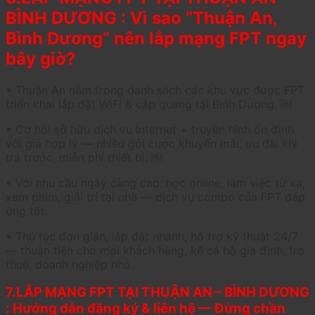
BÌNH DƯƠNG : Vì sao “Thuận An,
Bình Dương” nên lắp mạng FPT ngay
bây giờ?
• Thuận An nằm trong danh sách các khu vực được FPT
triển khai lắp đặt WiFi & cáp quang tại Bình Dương. ￼
• Cơ hội sở hữu dịch vụ Internet + truyền hình ổn định
với giá hợp lý — nhiều gói cước khuyến mãi, ưu đãi khi
trả trước, miễn phí thiết bị. ￼
• Với nhu cầu ngày càng cao: học online, làm việc từ xa,
xem phim, giải trí tại nhà — dịch vụ combo của FPT đáp
ứng tốt.
• Thủ tục đơn giản, lắp đặt nhanh, hỗ trợ kỹ thuật 24/7
— thuận tiện cho mọi khách hàng, kể cả hộ gia đình, trọ
thuê, doanh nghiệp nhỏ.
7.LẮP MẠNG FPT TẠI THUẬN AN – BÌNH DƯƠNG
: Hướng dẫn đăng ký & liên hệ — Đừng chần