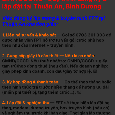
lắp đặt tại Thuận An, Bình Dương
Việc đăng ký lắp mạng & truyền hình FPT tại
Thuận An khá đơn giản:
1. Liên hệ tư vấn & khảo sát
— Gọi số 0703 301 303 để
được nhân viên FPT hỗ trợ tư vấn gói cước phù hợp
theo nhu cầu Internet + truyền hình.
2. Cung cấp giấy tờ cần thiết — Nếu là cá nhân
:
CMND/CCCD. Nếu thuê nhà/trọ: CMND/CCCD + giấy
tạm trú/hợp đồng thuê (nếu cần). Nếu doanh nghiệp:
giấy phép kinh doanh, con dấu/giấy tờ hợp lệ. ￼
3. Ký hợp đồng & thanh toán
— Có thể theo tháng hoặc
theo hình thức trả trước nhiều tháng để hưởng ưu đãi
(miễn phí thiết bị, tặng thêm cước…). ￼
4. Lắp đặt & nghiệm thu
— FPT sẽ thực hiện lắp đặt hạ
tầng, modem, đường truyền, box truyền hình (nếu có)
và nghiệm thu trước khi bàn giao. Thời gian lắp thường