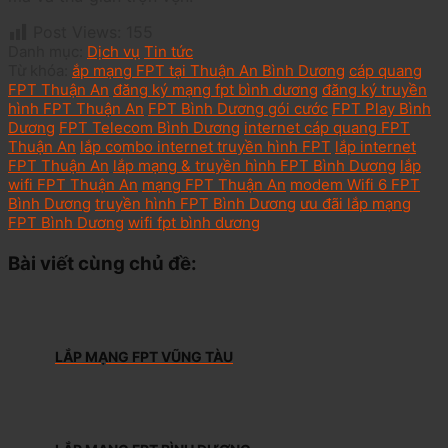
Post Views:
155
Danh mục:
Dịch vụ
Tin tức
Từ khóa:
ắp mạng FPT tại Thuận An Bình Dương
cáp quang
FPT Thuận An
đăng ký mạng fpt bình dương
đăng ký truyền
hình FPT Thuận An
FPT Bình Dương gói cước
FPT Play Bình
Dương
FPT Telecom Bình Dương
internet cáp quang FPT
Thuận An
lắp combo internet truyền hình FPT
lắp internet
FPT Thuận An
lắp mạng & truyền hình FPT Bình Dương
lắp
wifi FPT Thuận An
mạng FPT Thuận An
modem Wifi 6 FPT
Bình Dương
truyền hình FPT Bình Dương
ưu đãi lắp mạng
FPT Bình Dương
wifi fpt bình dương
Bài viết cùng chủ đề:
LẮP MẠNG FPT VŨNG TÀU