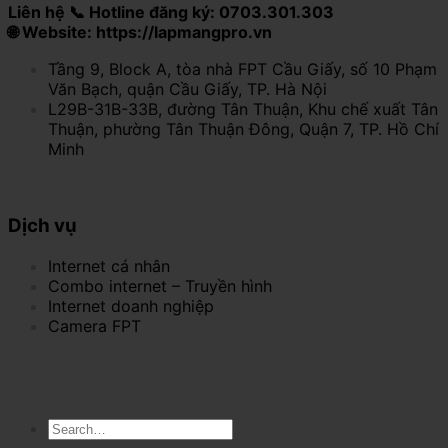
Liên hệ 📞 Hotline đăng ký: 0703.301.303
🌐 Website: https://lapmangpro.vn
Tầng 9, Block A, tòa nhà FPT Cầu Giấy, số 10 Phạm
Văn Bạch, quận Cầu Giấy, TP. Hà Nội
L29B-31B-33B, đường Tân Thuận, Khu chế xuất Tân
Thuận, phường Tân Thuận Đông, Quận 7, TP. Hồ Chí
Minh
Dịch vụ
Internet cá nhân
Combo internet – Truyền hình
Internet doanh nghiệp
Camera FPT