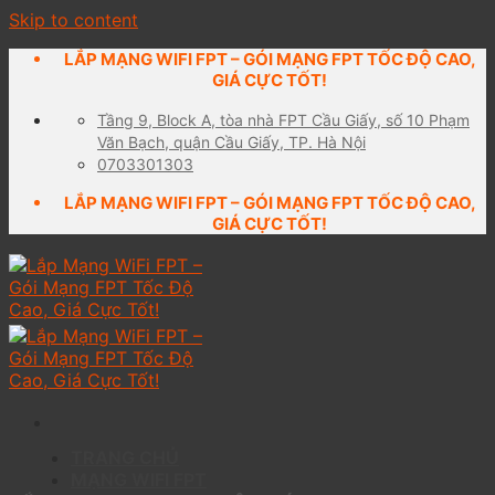
Skip to content
LẮP MẠNG WIFI FPT – GÓI MẠNG FPT TỐC ĐỘ CAO,
GIÁ CỰC TỐT!
Tầng 9, Block A, tòa nhà FPT Cầu Giấy, số 10 Phạm
Văn Bạch, quận Cầu Giấy, TP. Hà Nội
0703301303
LẮP MẠNG WIFI FPT – GÓI MẠNG FPT TỐC ĐỘ CAO,
GIÁ CỰC TỐT!
TRANG CHỦ
MẠNG WIFI FPT