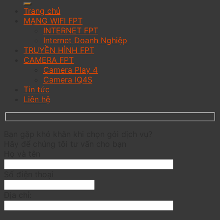
Trang chủ
MẠNG WIFI FPT
INTERNET FPT
Internet Doanh Nghiệp
TRUYỀN HÌNH FPT
CAMERA FPT
Camera Play 4
Camera IQ4S
Tin tức
Liên hệ
Bạn gặp khó khăn khi chọn gói dịch vụ?
Hãy để chúng tôi tư vấn cho bạn
Họ và tên
Số điện thoại
Địa chỉ: