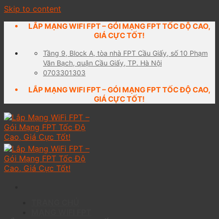
Skip to content
LẮP MẠNG WIFI FPT – GÓI MẠNG FPT TỐC ĐỘ CAO,
GIÁ CỰC TỐT!
Tầng 9, Block A, tòa nhà FPT Cầu Giấy, số 10 Phạm
Văn Bạch, quận Cầu Giấy, TP. Hà Nội
0703301303
LẮP MẠNG WIFI FPT – GÓI MẠNG FPT TỐC ĐỘ CAO,
GIÁ CỰC TỐT!
TRANG CHỦ
MẠNG WIFI FPT