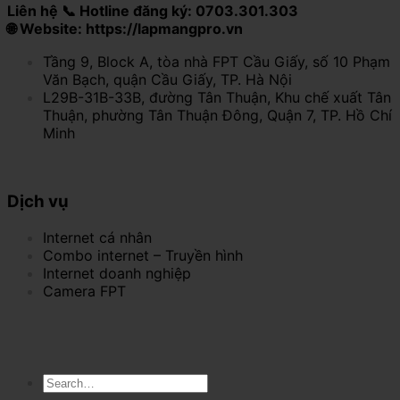
Liên hệ 📞 Hotline đăng ký: 0703.301.303
🌐 Website: https://lapmangpro.vn
Tầng 9, Block A, tòa nhà FPT Cầu Giấy, số 10 Phạm
Văn Bạch, quận Cầu Giấy, TP. Hà Nội
L29B-31B-33B, đường Tân Thuận, Khu chế xuất Tân
Thuận, phường Tân Thuận Đông, Quận 7, TP. Hồ Chí
Minh
Dịch vụ
Internet cá nhân
Combo internet – Truyền hình
Internet doanh nghiệp
Camera FPT