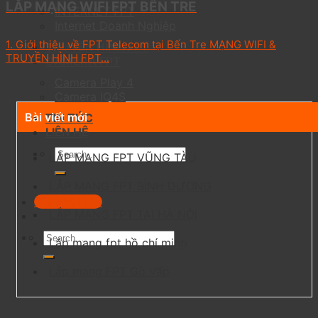
LẮP MẠNG WIFI FPT BẾN TRE
INTERNET FPT
Internet Doanh Nghiệp
1. Giới thiệu về FPT Telecom tại Bến Tre MẠNG WIFI &
TRUYỀN HÌNH FPT
TRUYỀN HÌNH FPT...
CAMERA FPT
Camera Play 4
Camera IQ4S
Bài viết mới
TIN TỨC
LIÊN HỆ
LẮP MẠNG FPT VŨNG TÀU
LẮP MẠNG FPT BÌNH DƯƠNG
0703301303
LẮP MẠNG FPT TẠI HÀ NỘI
Lắp mạng fpt hồ chí minh
Lắp mạng FPT Gò Vấp