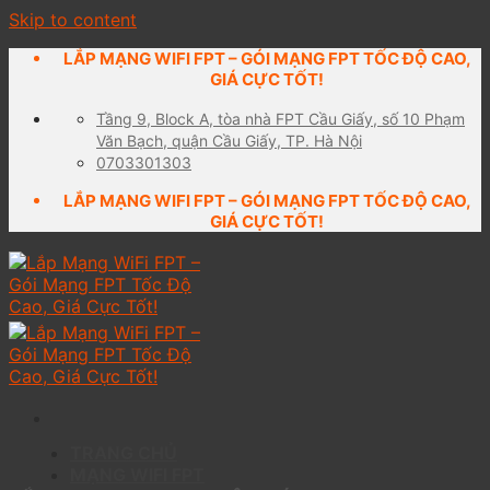
Skip to content
LẮP MẠNG WIFI FPT – GÓI MẠNG FPT TỐC ĐỘ CAO,
GIÁ CỰC TỐT!
Tầng 9, Block A, tòa nhà FPT Cầu Giấy, số 10 Phạm
Văn Bạch, quận Cầu Giấy, TP. Hà Nội
0703301303
LẮP MẠNG WIFI FPT – GÓI MẠNG FPT TỐC ĐỘ CAO,
GIÁ CỰC TỐT!
TRANG CHỦ
MẠNG WIFI FPT