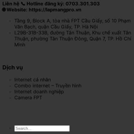
Liên hệ 📞 Hotline đăng ký: 0703.301.303
🌐 Website: https://lapmangpro.vn
Tầng 9, Block A, tòa nhà FPT Cầu Giấy, số 10 Phạm
Văn Bạch, quận Cầu Giấy, TP. Hà Nội
L29B-31B-33B, đường Tân Thuận, Khu chế xuất Tân
Thuận, phường Tân Thuận Đông, Quận 7, TP. Hồ Chí
Minh
Dịch vụ
Internet cá nhân
Combo internet – Truyền hình
Internet doanh nghiệp
Camera FPT