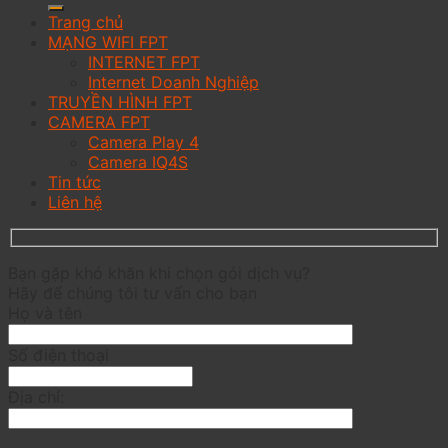
Trang chủ
MẠNG WIFI FPT
INTERNET FPT
Internet Doanh Nghiệp
TRUYỀN HÌNH FPT
CAMERA FPT
Camera Play 4
Camera IQ4S
Tin tức
Liên hệ
Bạn gặp khó khăn khi chọn gói dịch vụ?
Hãy để chúng tôi tư vấn cho bạn
Họ và tên
Số điện thoại
Địa chỉ: