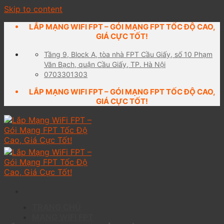
Skip to content
LẮP MẠNG WIFI FPT – GÓI MẠNG FPT TỐC ĐỘ CAO,
GIÁ CỰC TỐT!
Tầng 9, Block A, tòa nhà FPT Cầu Giấy, số 10 Phạm
Văn Bạch, quận Cầu Giấy, TP. Hà Nội
0703301303
LẮP MẠNG WIFI FPT – GÓI MẠNG FPT TỐC ĐỘ CAO,
GIÁ CỰC TỐT!
TRANG CHỦ
MẠNG WIFI FPT