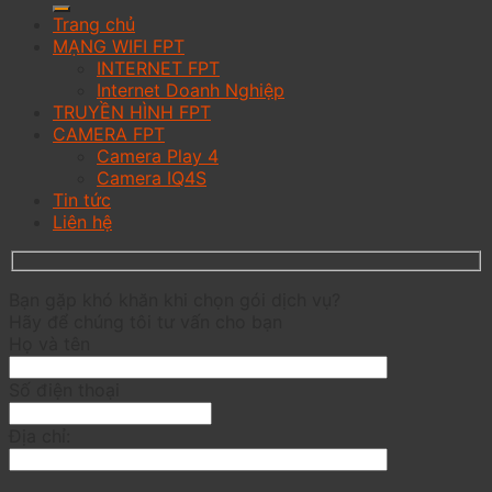
Trang chủ
MẠNG WIFI FPT
INTERNET FPT
Internet Doanh Nghiệp
TRUYỀN HÌNH FPT
CAMERA FPT
Camera Play 4
Camera IQ4S
Tin tức
Liên hệ
Bạn gặp khó khăn khi chọn gói dịch vụ?
Hãy để chúng tôi tư vấn cho bạn
Họ và tên
Số điện thoại
Địa chỉ: