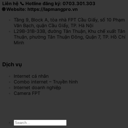
Liên hệ 📞 Hotline đăng ký: 0703.301.303
🌐 Website: https://lapmangpro.vn
Tầng 9, Block A, tòa nhà FPT Cầu Giấy, số 10 Phạm
Văn Bạch, quận Cầu Giấy, TP. Hà Nội
L29B-31B-33B, đường Tân Thuận, Khu chế xuất Tân
Thuận, phường Tân Thuận Đông, Quận 7, TP. Hồ Chí
Minh
Dịch vụ
Internet cá nhân
Combo internet – Truyền hình
Internet doanh nghiệp
Camera FPT