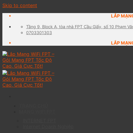
Skip to content
LẮP MẠNG
Tầng 9, Block A, tòa nhà FPT Cầu Giấy, số 10 Phạm Vă
0703301303
LẮP MẠNG
TRANG CHỦ
MẠNG WIFI FPT
INTERNET FPT
Internet Doanh Nghiệp