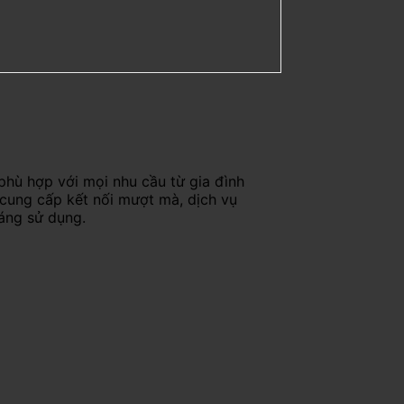
phù hợp với mọi nhu cầu từ gia đình
 cung cấp kết nối mượt mà, dịch vụ
háng sử dụng.