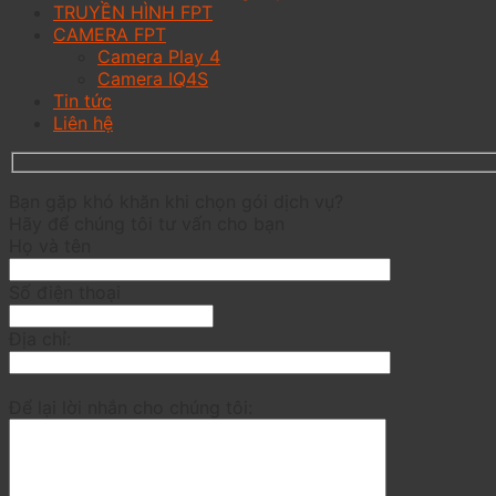
TRUYỀN HÌNH FPT
CAMERA FPT
Camera Play 4
Camera IQ4S
Tin tức
Liên hệ
Bạn gặp khó khăn khi chọn gói dịch vụ?
Hãy để chúng tôi tư vấn cho bạn
Họ và tên
Số điện thoại
Địa chỉ:
Để lại lời nhắn cho chúng tôi: