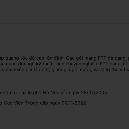
áp quang tốc độ cao, ổn định. Các gói mạng FPT đa dạng, 
uốc cùng đội ngũ kỹ thuật viên chuyên nghiệp, FPT cam kết
ưu đãi miễn phí lắp đặt, giảm giá gói cước, và tặng thêm t
 Đầu tư Thành phố Hà Nội cấp ngày 28/07/2005
do Cục Viễn Thông cấp ngày 07/11/2022