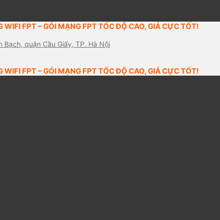
 WIFI FPT – GÓI MẠNG FPT TỐC ĐỘ CAO, GIÁ CỰC TỐT!
n Bạch, quận Cầu Giấy, TP. Hà Nội
 WIFI FPT – GÓI MẠNG FPT TỐC ĐỘ CAO, GIÁ CỰC TỐT!