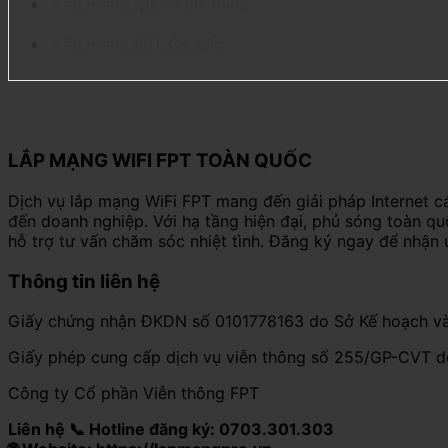
Lắp mạng fpt hồ chí minh
Lắp mạng FPT Gò Vấp
LẮP MẠNG WIFI FPT TOÀN QUỐC
Dịch vụ lắp mạng WiFi FPT mang đến giải pháp Internet c
đến doanh nghiệp. Với hạ tầng hiện đại, phủ sóng toàn q
hỗ trợ tư vấn chăm sóc nhiệt tình. Đăng ký ngay để nhận 
Thông tin liên hệ
Giấy chứng nhận ĐKDN số 0101778163 do Sở Kế hoạch và
Giấy phép cung cấp dịch vụ viễn thông số 255/GP-CVT 
Công ty Cổ phần Viễn thông FPT
Liên hệ 📞 Hotline đăng ký: 0703.301.303