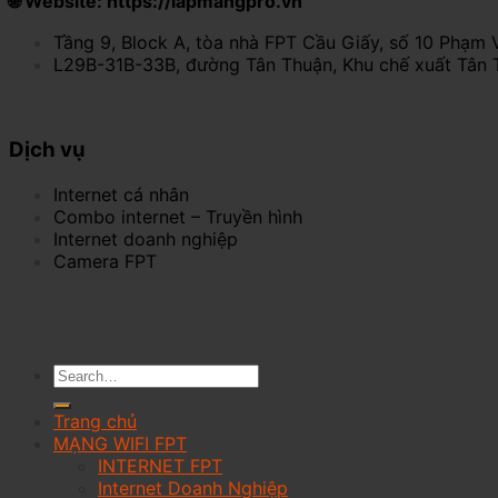
🌐 Website: https://lapmangpro.vn
Tầng 9, Block A, tòa nhà FPT Cầu Giấy, số 10 Phạm 
L29B-31B-33B, đường Tân Thuận, Khu chế xuất Tân 
Dịch vụ
Internet cá nhân
Combo internet – Truyền hình
Internet doanh nghiệp
Camera FPT
Trang chủ
MẠNG WIFI FPT
INTERNET FPT
Internet Doanh Nghiệp