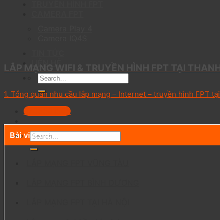
TRUYỀN HÌNH FPT
CAMERA FPT
Camera Play 4
Camera IQ4S
TIN TỨC
LIÊN HỆ
LẮP MẠNG WIFI & TRUYỀN HÌNH FPT TẠI THAN
1. Tổng quan nhu cầu lắp mạng – Internet – truyền hình FPT tại
0703301303
Bài viết mới
LẮP MẠNG FPT VŨNG TÀU
LẮP MẠNG FPT BÌNH DƯƠNG
LẮP MẠNG FPT TẠI HÀ NỘI