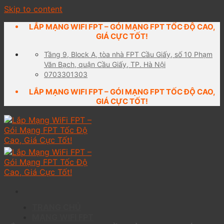
Skip to content
LẮP MẠNG WIFI FPT – GÓI MẠNG FPT TỐC ĐỘ CAO,
GIÁ CỰC TỐT!
Tầng 9, Block A, tòa nhà FPT Cầu Giấy, số 10 Phạm
Văn Bạch, quận Cầu Giấy, TP. Hà Nội
0703301303
LẮP MẠNG WIFI FPT – GÓI MẠNG FPT TỐC ĐỘ CAO,
GIÁ CỰC TỐT!
TRANG CHỦ
MẠNG WIFI FPT