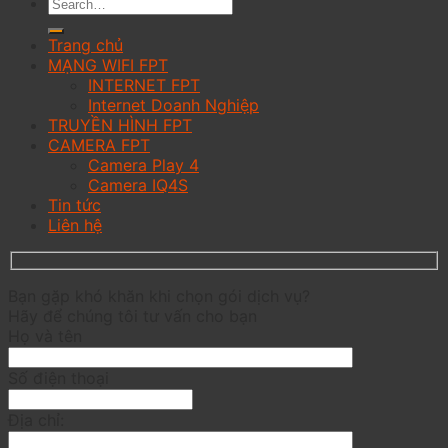
Trang chủ
MẠNG WIFI FPT
INTERNET FPT
Internet Doanh Nghiệp
TRUYỀN HÌNH FPT
CAMERA FPT
Camera Play 4
Camera IQ4S
Tin tức
Liên hệ
Bạn gặp khó khăn khi chọn gói dịch vụ?
Hãy để chúng tôi tư vấn cho bạn
Họ và tên
Số điện thoại
Địa chỉ: