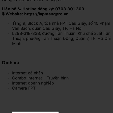
Liên hệ 📞 Hotline đăng ký: 0703.301.303
🌐 Website: https://lapmangpro.vn
Tầng 9, Block A, tòa nhà FPT Cầu Giấy, số 10 Phạm
Văn Bạch, quận Cầu Giấy, TP. Hà Nội
L29B-31B-33B, đường Tân Thuận, Khu chế xuất Tân
Thuận, phường Tân Thuận Đông, Quận 7, TP. Hồ Chí
Minh
Dịch vụ
Internet cá nhân
Combo internet – Truyền hình
Internet doanh nghiệp
Camera FPT