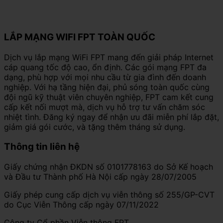
LẮP MẠNG WIFI FPT TOÀN QUỐC
Dịch vụ lắp mạng WiFi FPT mang đến giải pháp Internet
cáp quang tốc độ cao, ổn định. Các gói mạng FPT đa
dạng, phù hợp với mọi nhu cầu từ gia đình đến doanh
nghiệp. Với hạ tầng hiện đại, phủ sóng toàn quốc cùng
đội ngũ kỹ thuật viên chuyên nghiệp, FPT cam kết cung
cấp kết nối mượt mà, dịch vụ hỗ trợ tư vấn chăm sóc
nhiệt tình. Đăng ký ngay để nhận ưu đãi miễn phí lắp đặt,
giảm giá gói cước, và tặng thêm tháng sử dụng.
Thông tin liên hệ
Giấy chứng nhận ĐKDN số 0101778163 do Sở Kế hoạch
và Đầu tư Thành phố Hà Nội cấp ngày 28/07/2005
Giấy phép cung cấp dịch vụ viễn thông số 255/GP-CVT
do Cục Viễn Thông cấp ngày 07/11/2022
Công ty Cổ phần Viễn thông FPT