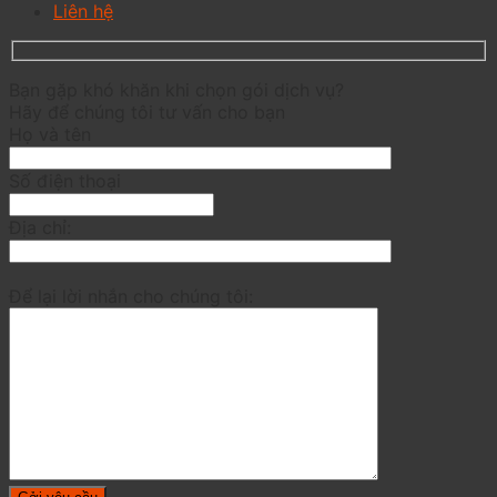
Liên hệ
Bạn gặp khó khăn khi chọn gói dịch vụ?
Hãy để chúng tôi tư vấn cho bạn
Họ và tên
Số điện thoại
Địa chỉ:
Để lại lời nhắn cho chúng tôi: