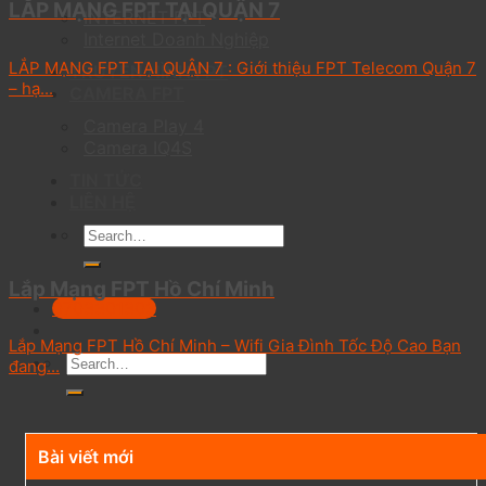
LẮP MẠNG FPT TẠI QUẬN 7
INTERNET FPT
Internet Doanh Nghiệp
LẮP MẠNG FPT TẠI QUẬN 7 : Giới thiệu FPT Telecom Quận 7
TRUYỀN HÌNH FPT
– hạ...
CAMERA FPT
Camera Play 4
Camera IQ4S
TIN TỨC
LIÊN HỆ
Lắp Mạng FPT Hồ Chí Minh
0703301303
Lắp Mạng FPT Hồ Chí Minh – Wifi Gia Đình Tốc Độ Cao Bạn
đang...
Bài viết mới