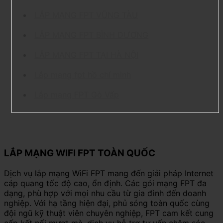
LẮP MẠNG FPT VŨNG TÀU
LẮP MẠNG FPT BÌNH DƯƠNG
LẮP MẠNG FPT TẠI HÀ NỘI
Lắp mạng fpt hồ chí minh
Lắp mạng FPT Gò Vấp
LẮP MẠNG WIFI FPT TOÀN QUỐC
Dịch vụ lắp mạng WiFi FPT mang đến giải pháp Internet
cáp quang tốc độ cao, ổn định. Các gói mạng FPT đa
dạng, phù hợp với mọi nhu cầu từ gia đình đến doanh
nghiệp. Với hạ tầng hiện đại, phủ sóng toàn quốc cùng
đội ngũ kỹ thuật viên chuyên nghiệp, FPT cam kết cung
cấp kết nối mượt mà, dịch vụ hỗ trợ tư vấn chăm sóc