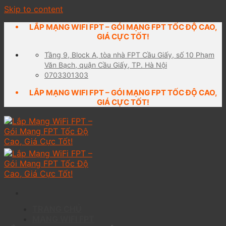
Skip to content
LẮP MẠNG WIFI FPT – GÓI MẠNG FPT TỐC ĐỘ CAO,
GIÁ CỰC TỐT!
Tầng 9, Block A, tòa nhà FPT Cầu Giấy, số 10 Phạm
Văn Bạch, quận Cầu Giấy, TP. Hà Nội
0703301303
LẮP MẠNG WIFI FPT – GÓI MẠNG FPT TỐC ĐỘ CAO,
GIÁ CỰC TỐT!
TRANG CHỦ
MẠNG WIFI FPT