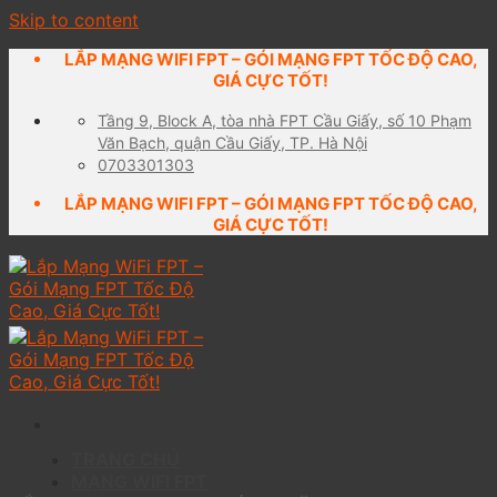
Skip to content
LẮP MẠNG WIFI FPT – GÓI MẠNG FPT TỐC ĐỘ CAO,
GIÁ CỰC TỐT!
Tầng 9, Block A, tòa nhà FPT Cầu Giấy, số 10 Phạm
Văn Bạch, quận Cầu Giấy, TP. Hà Nội
0703301303
LẮP MẠNG WIFI FPT – GÓI MẠNG FPT TỐC ĐỘ CAO,
GIÁ CỰC TỐT!
TRANG CHỦ
MẠNG WIFI FPT