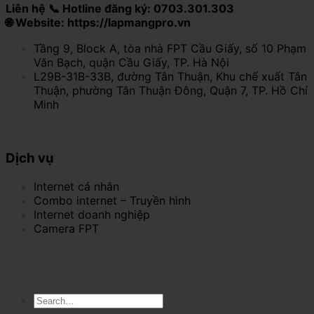
Liên hệ 📞 Hotline đăng ký: 0703.301.303
🌐 Website: https://lapmangpro.vn
Tầng 9, Block A, tòa nhà FPT Cầu Giấy, số 10 Phạm
Văn Bạch, quận Cầu Giấy, TP. Hà Nội
L29B-31B-33B, đường Tân Thuận, Khu chế xuất Tân
Thuận, phường Tân Thuận Đông, Quận 7, TP. Hồ Chí
Minh
Dịch vụ
Internet cá nhân
Combo internet – Truyền hình
Internet doanh nghiệp
Camera FPT