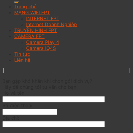
Trang chủ
MẠNG WIFI FPT
INTERNET FPT
Internet Doanh Nghiệp
TRUYỀN HÌNH FPT
CAMERA FPT
Camera Play 4
Camera IQ4S
Tin tức
Liên hệ
Bạn gặp khó khăn khi chọn gói dịch vụ?
Hãy để chúng tôi tư vấn cho bạn
Họ và tên
Số điện thoại
Địa chỉ: