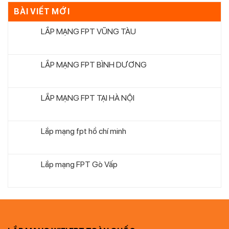
BÀI VIẾT MỚI
LẮP MẠNG FPT VŨNG TÀU
LẮP MẠNG FPT BÌNH DƯƠNG
LẮP MẠNG FPT TẠI HÀ NỘI
Lắp mạng fpt hồ chí minh
Lắp mạng FPT Gò Vấp