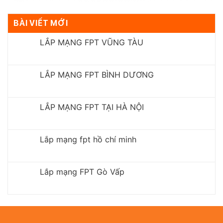
BÀI VIẾT MỚI
LẮP MẠNG FPT VŨNG TÀU
LẮP MẠNG FPT BÌNH DƯƠNG
LẮP MẠNG FPT TẠI HÀ NỘI
Lắp mạng fpt hồ chí minh
Lắp mạng FPT Gò Vấp