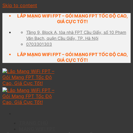
Skip to content
LẮP MẠNG WIFI FPT – GÓI MẠNG FPT TỐC ĐỘ CAO,
GIÁ CỰC TỐT!
Tầng 9, Block A, tòa nhà FPT Cầu Giấy, số 10 Phạm
Văn Bạch, quận Cầu Giấy, TP. Hà Nội
0703301303
LẮP MẠNG WIFI FPT – GÓI MẠNG FPT TỐC ĐỘ CAO,
GIÁ CỰC TỐT!
TRANG CHỦ
MẠNG WIFI FPT