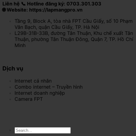
Liên hệ 📞 Hotline đăng ký: 0703.301.303
🌐 Website: https://lapmangpro.vn
Tầng 9, Block A, tòa nhà FPT Cầu Giấy, số 10 Phạm
Văn Bạch, quận Cầu Giấy, TP. Hà Nội
L29B-31B-33B, đường Tân Thuận, Khu chế xuất Tân
Thuận, phường Tân Thuận Đông, Quận 7, TP. Hồ Chí
Minh
Dịch vụ
Internet cá nhân
Combo internet – Truyền hình
Internet doanh nghiệp
Camera FPT