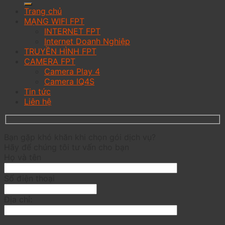
Trang chủ
MẠNG WIFI FPT
INTERNET FPT
Internet Doanh Nghiệp
TRUYỀN HÌNH FPT
CAMERA FPT
Camera Play 4
Camera IQ4S
Tin tức
Liên hệ
Bạn gặp khó khăn khi chọn gói dịch vụ?
Hãy để chúng tôi tư vấn cho bạn
Họ và tên
Số điện thoại
Địa chỉ: