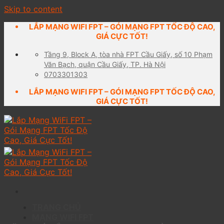
Skip to content
LẮP MẠNG WIFI FPT – GÓI MẠNG FPT TỐC ĐỘ CAO,
GIÁ CỰC TỐT!
Tầng 9, Block A, tòa nhà FPT Cầu Giấy, số 10 Phạm
Văn Bạch, quận Cầu Giấy, TP. Hà Nội
0703301303
LẮP MẠNG WIFI FPT – GÓI MẠNG FPT TỐC ĐỘ CAO,
GIÁ CỰC TỐT!
TRANG CHỦ
MẠNG WIFI FPT