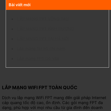
Bài viết mới
LẮP MẠNG FPT VŨNG TÀU
LẮP MẠNG FPT BÌNH DƯƠNG
LẮP MẠNG FPT TẠI HÀ NỘI
Lắp mạng fpt hồ chí minh
Lắp mạng FPT Gò Vấp
LẮP MẠNG WIFI FPT TOÀN QUỐC
Dịch vụ lắp mạng WiFi FPT mang đến giải pháp Internet
cáp quang tốc độ cao, ổn định. Các gói mạng FPT đa
dạng, phù hợp với mọi nhu cầu từ gia đình đến doanh