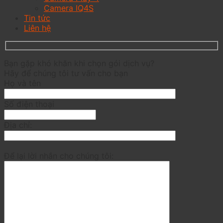
Camera IQ4S
Tin tức
Liên hệ
Bạn gặp khó khăn khi chọn gói dịch vụ?
Hãy để chúng tôi tư vấn cho bạn
Họ và tên
Số điện thoại
Địa chỉ:
Để lại lời nhắn cho chúng tôi: