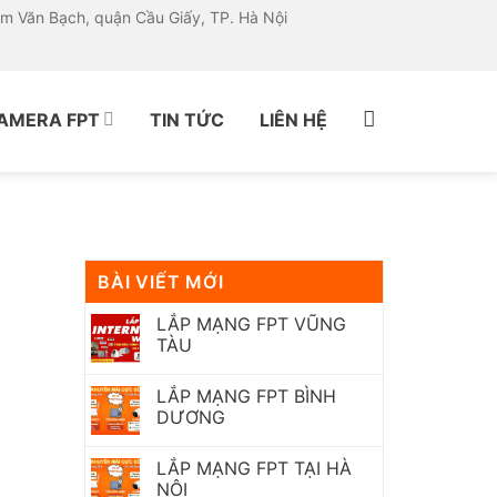
ạm Văn Bạch, quận Cầu Giấy, TP. Hà Nội
AMERA FPT
TIN TỨC
LIÊN HỆ
BÀI VIẾT MỚI
LẮP MẠNG FPT VŨNG
TÀU
LẮP MẠNG FPT BÌNH
DƯƠNG
LẮP MẠNG FPT TẠI HÀ
NỘI