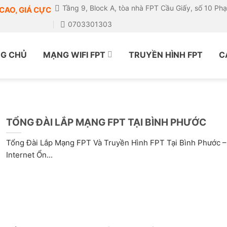
Tầng 9, Block A, tòa nhà FPT Cầu Giấy, số 10 Ph
CAO, GIÁ CỰC
0703301303
G CHỦ
MẠNG WIFI FPT
TRUYỀN HÌNH FPT
C
TỔNG ĐÀI LẮP MẠNG FPT TẠI BÌNH PHƯỚC
Tổng Đài Lắp Mạng FPT Và Truyền Hình FPT Tại Bình Phước –
Internet Ổn...