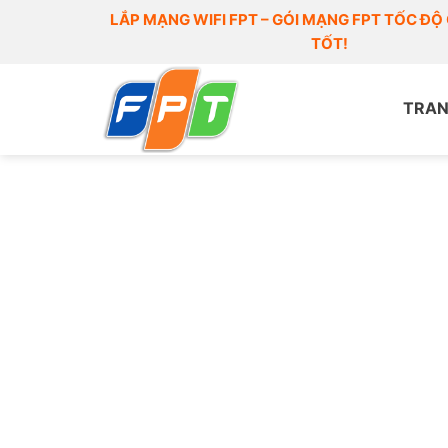
Skip
LẮP MẠNG WIFI FPT – GÓI MẠNG FPT TỐC ĐỘ 
to
TỐT!
content
TRAN