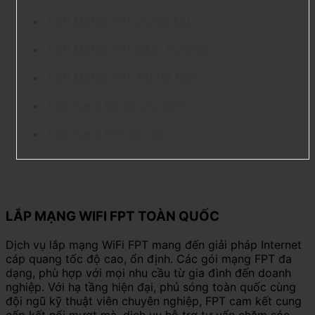
LẮP MẠNG FPT VŨNG TÀU
LẮP MẠNG FPT BÌNH DƯƠNG
LẮP MẠNG FPT TẠI HÀ NỘI
Lắp mạng fpt hồ chí minh
Lắp mạng FPT Gò Vấp
LẮP MẠNG WIFI FPT TOÀN QUỐC
Dịch vụ lắp mạng WiFi FPT mang đến giải pháp Internet
cáp quang tốc độ cao, ổn định. Các gói mạng FPT đa
dạng, phù hợp với mọi nhu cầu từ gia đình đến doanh
nghiệp. Với hạ tầng hiện đại, phủ sóng toàn quốc cùng
đội ngũ kỹ thuật viên chuyên nghiệp, FPT cam kết cung
cấp kết nối mượt mà, dịch vụ hỗ trợ tư vấn chăm sóc