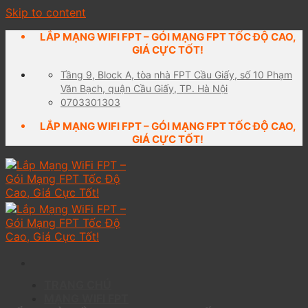
Skip to content
LẮP MẠNG WIFI FPT – GÓI MẠNG FPT TỐC ĐỘ CAO,
GIÁ CỰC TỐT!
Tầng 9, Block A, tòa nhà FPT Cầu Giấy, số 10 Phạm
Văn Bạch, quận Cầu Giấy, TP. Hà Nội
0703301303
LẮP MẠNG WIFI FPT – GÓI MẠNG FPT TỐC ĐỘ CAO,
GIÁ CỰC TỐT!
TRANG CHỦ
MẠNG WIFI FPT