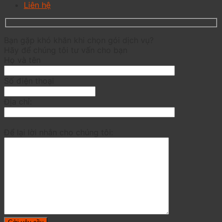
Liên hệ
Bạn gặp khó khăn khi chọn gói dịch vụ?
Hãy để chúng tôi tư vấn cho bạn
Họ và tên
Số điện thoại
Địa chỉ:
Để lại lời nhắn cho chúng tôi: