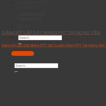
TRUYỀN HÌNH FPT
CAMERA FPT
Camera Play 4
Camera IQ4S
TIN TỨC
LIÊN HỆ
ĐĂNG KÝ LẮP ĐẶT MẠNG FPT TẠI HƯNG YÊN
Đăng Ký Lắp Đặt Mạng FPT Và Truyền Hình FPT Tại Hưng Yên –
0703301303