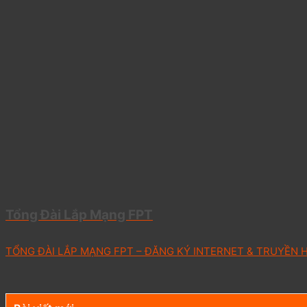
Tổng Đài Lắp Mạng FPT
TỔNG ĐÀI LẮP MẠNG FPT – ĐĂNG KÝ INTERNET & TRUYỀN H