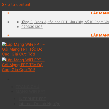
Skip to content
LẮP MẠNG
Tầng 9, Block A, tòa nhà FPT Cầu Giấy, số 10 Phạm Vă
0703301303
LẮP MẠNG
TRANG CHỦ
MẠNG WIFI FPT
INTERNET FPT
Internet Doanh Nghiệp