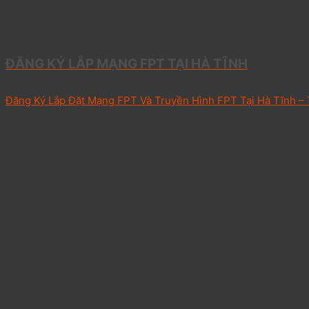
ĐĂNG KÝ LẮP MẠNG FPT TẠI HÀ TĨNH
Đăng Ký Lắp Đặt Mạng FPT Và Truyền Hình FPT Tại Hà Tĩnh – 