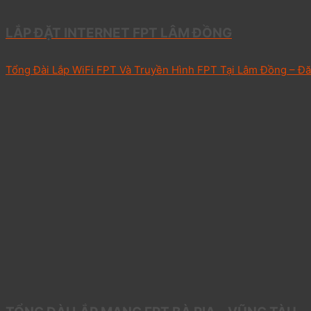
LẮP ĐẶT INTERNET FPT LÂM ĐỒNG
Tổng Đài Lắp WiFi FPT Và Truyền Hình FPT Tại Lâm Đồng – Đăn