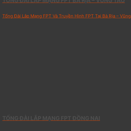
TỔNG ĐÀI LẮP MẠNG FPT BÀ RỊA – VŨNG TÀU
Tổng Đài Lắp Mạng FPT Và Truyền Hình FPT Tại Bà Rịa – Vũng 
TỔNG ĐÀI LẮP MẠNG FPT ĐỒNG NAI