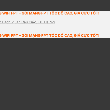
 WIFI FPT – GÓI MẠNG FPT TỐC ĐỘ CAO, GIÁ CỰC TỐT!
n Bạch, quận Cầu Giấy, TP. Hà Nội
 WIFI FPT – GÓI MẠNG FPT TỐC ĐỘ CAO, GIÁ CỰC TỐT!