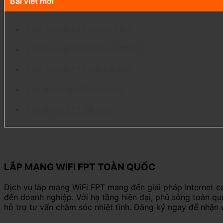
Bài viết mới
LẮP MẠNG FPT VŨNG TÀU
LẮP MẠNG FPT BÌNH DƯƠNG
LẮP MẠNG FPT TẠI HÀ NỘI
Lắp mạng fpt hồ chí minh
Lắp mạng FPT Gò Vấp
LẮP MẠNG WIFI FPT TOÀN QUỐC
Dịch vụ lắp mạng WiFi FPT mang đến giải pháp Internet c
đến doanh nghiệp. Với hạ tầng hiện đại, phủ sóng toàn q
hỗ trợ tư vấn chăm sóc nhiệt tình. Đăng ký ngay để nhận 