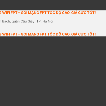
 WIFI FPT – GÓI MẠNG FPT TỐC ĐỘ CAO, GIÁ CỰC TỐT!
n Bạch, quận Cầu Giấy, TP. Hà Nội
 WIFI FPT – GÓI MẠNG FPT TỐC ĐỘ CAO, GIÁ CỰC TỐT!