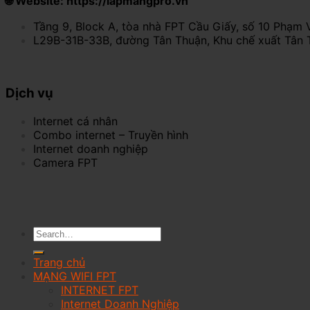
🌐 Website: https://lapmangpro.vn
Tầng 9, Block A, tòa nhà FPT Cầu Giấy, số 10 Phạm 
L29B-31B-33B, đường Tân Thuận, Khu chế xuất Tân 
Dịch vụ
Internet cá nhân
Combo internet – Truyền hình
Internet doanh nghiệp
Camera FPT
Trang chủ
MẠNG WIFI FPT
INTERNET FPT
Internet Doanh Nghiệp