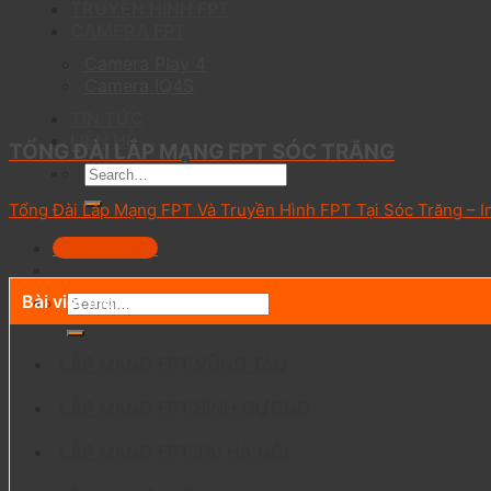
TRUYỀN HÌNH FPT
CAMERA FPT
Camera Play 4
Camera IQ4S
TIN TỨC
LIÊN HỆ
TỔNG ĐÀI LẮP MẠNG FPT SÓC TRĂNG
Tổng Đài Lắp Mạng FPT Và Truyền Hình FPT Tại Sóc Trăng – In
0703301303
Bài viết mới
LẮP MẠNG FPT VŨNG TÀU
LẮP MẠNG FPT BÌNH DƯƠNG
LẮP MẠNG FPT TẠI HÀ NỘI