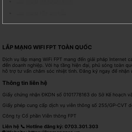
Lắp mạng fpt hồ chí minh
Lắp mạng FPT Gò Vấp
LẮP MẠNG WIFI FPT TOÀN QUỐC
Dịch vụ lắp mạng WiFi FPT mang đến giải pháp Internet c
đến doanh nghiệp. Với hạ tầng hiện đại, phủ sóng toàn q
hỗ trợ tư vấn chăm sóc nhiệt tình. Đăng ký ngay để nhận 
Thông tin liên hệ
Giấy chứng nhận ĐKDN số 0101778163 do Sở Kế hoạch và
Giấy phép cung cấp dịch vụ viễn thông số 255/GP-CVT 
Công ty Cổ phần Viễn thông FPT
Liên hệ 📞 Hotline đăng ký: 0703.301.303