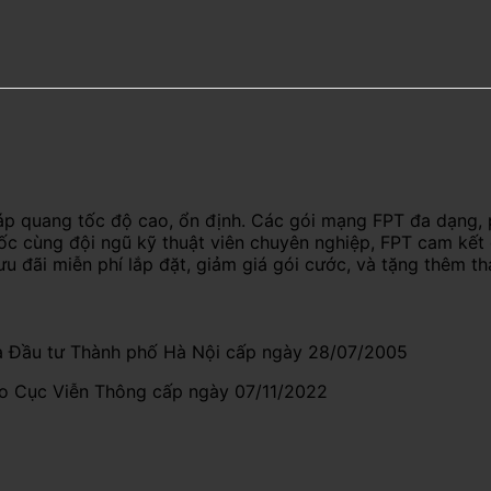
áp quang tốc độ cao, ổn định. Các gói mạng FPT đa dạng, 
uốc cùng đội ngũ kỹ thuật viên chuyên nghiệp, FPT cam kết
ưu đãi miễn phí lắp đặt, giảm giá gói cước, và tặng thêm t
 Đầu tư Thành phố Hà Nội cấp ngày 28/07/2005
do Cục Viễn Thông cấp ngày 07/11/2022