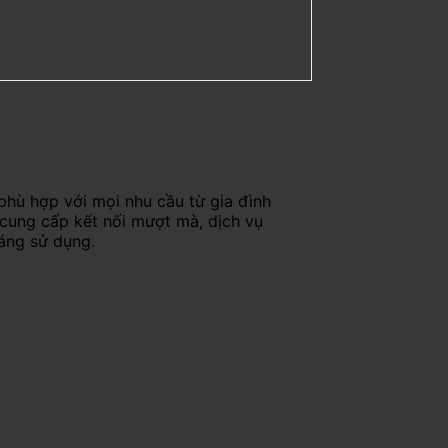
phù hợp với mọi nhu cầu từ gia đình
 cung cấp kết nối mượt mà, dịch vụ
háng sử dụng.