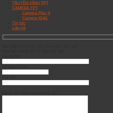
TRUYỀN HÌNH FPT
CAMERA FPT
Camera Play 4
Camera IQ4S
Tin tức
Liên hệ
Bạn gặp khó khăn khi chọn gói dịch vụ?
Hãy để chúng tôi tư vấn cho bạn
Họ và tên
Số điện thoại
Địa chỉ:
Để lại lời nhắn cho chúng tôi: