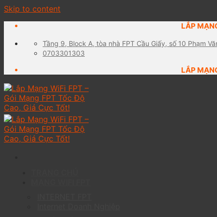
Skip to content
LẮP MẠNG
Tầng 9, Block A, tòa nhà FPT Cầu Giấy, số 10 Phạm Vă
0703301303
LẮP MẠNG
TRANG CHỦ
MẠNG WIFI FPT
INTERNET FPT
Internet Doanh Nghiệp