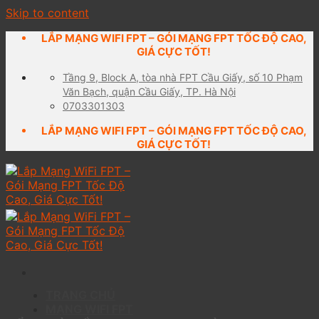
Skip to content
LẮP MẠNG WIFI FPT – GÓI MẠNG FPT TỐC ĐỘ CAO,
GIÁ CỰC TỐT!
Tầng 9, Block A, tòa nhà FPT Cầu Giấy, số 10 Phạm
Văn Bạch, quận Cầu Giấy, TP. Hà Nội
0703301303
LẮP MẠNG WIFI FPT – GÓI MẠNG FPT TỐC ĐỘ CAO,
GIÁ CỰC TỐT!
TRANG CHỦ
MẠNG WIFI FPT