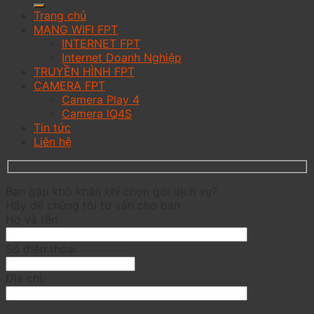
Trang chủ
MẠNG WIFI FPT
INTERNET FPT
Internet Doanh Nghiệp
TRUYỀN HÌNH FPT
CAMERA FPT
Camera Play 4
Camera IQ4S
Tin tức
Liên hệ
Bạn gặp khó khăn khi chọn gói dịch vụ?
Hãy để chúng tôi tư vấn cho bạn
Họ và tên
Số điện thoại
Địa chỉ: