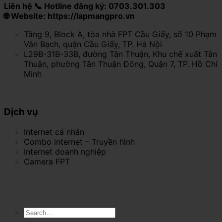
Liên hệ 📞 Hotline đăng ký: 0703.301.303
🌐 Website: https://lapmangpro.vn
Tầng 9, Block A, tòa nhà FPT Cầu Giấy, số 10 Phạm
Văn Bạch, quận Cầu Giấy, TP. Hà Nội
L29B-31B-33B, đường Tân Thuận, Khu chế xuất Tân
Thuận, phường Tân Thuận Đông, Quận 7, TP. Hồ Chí
Minh
Dịch vụ
Internet cá nhân
Combo internet – Truyền hình
Internet doanh nghiệp
Camera FPT