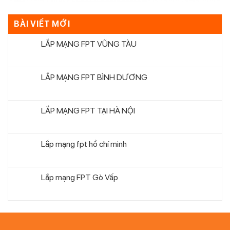
BÀI VIẾT MỚI
LẮP MẠNG FPT VŨNG TÀU
LẮP MẠNG FPT BÌNH DƯƠNG
LẮP MẠNG FPT TẠI HÀ NỘI
Lắp mạng fpt hồ chí minh
Lắp mạng FPT Gò Vấp