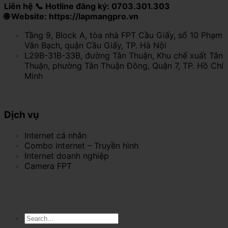
Liên hệ 📞 Hotline đăng ký: 0703.301.303
🌐 Website: https://lapmangpro.vn
Tầng 9, Block A, tòa nhà FPT Cầu Giấy, số 10 Phạm
Văn Bạch, quận Cầu Giấy, TP. Hà Nội
L29B-31B-33B, đường Tân Thuận, Khu chế xuất Tân
Thuận, phường Tân Thuận Đông, Quận 7, TP. Hồ Chí
Minh
Dịch vụ
Internet cá nhân
Combo internet – Truyền hình
Internet doanh nghiệp
Camera FPT