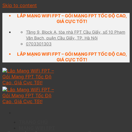
Skip to content
LẮP MẠNG WIFI FPT – GÓI MẠNG FPT TỐC ĐỘ CAO,
GIÁ CỰC TỐT!
Tầng 9, Block A, tòa nhà FPT Cầu Giấy, số 10 Phạm
Văn Bạch, quận Cầu Giấy, TP. Hà Nội
0703301303
LẮP MẠNG WIFI FPT – GÓI MẠNG FPT TỐC ĐỘ CAO,
GIÁ CỰC TỐT!
TRANG CHỦ
MẠNG WIFI FPT