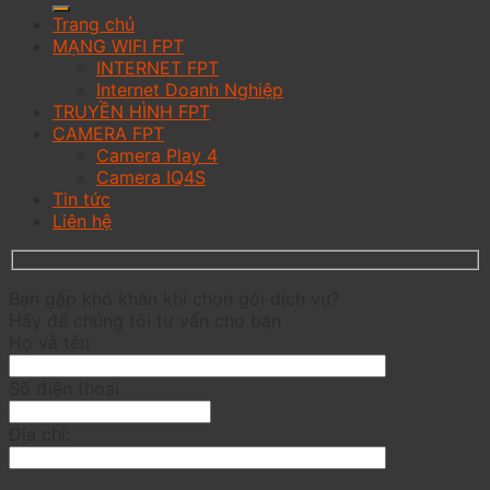
Trang chủ
MẠNG WIFI FPT
INTERNET FPT
Internet Doanh Nghiệp
TRUYỀN HÌNH FPT
CAMERA FPT
Camera Play 4
Camera IQ4S
Tin tức
Liên hệ
Bạn gặp khó khăn khi chọn gói dịch vụ?
Hãy để chúng tôi tư vấn cho bạn
Họ và tên
Số điện thoại
Địa chỉ: