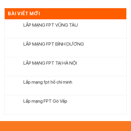
BÀI VIẾT MỚI
LẮP MẠNG FPT VŨNG TÀU
LẮP MẠNG FPT BÌNH DƯƠNG
LẮP MẠNG FPT TẠI HÀ NỘI
Lắp mạng fpt hồ chí minh
Lắp mạng FPT Gò Vấp