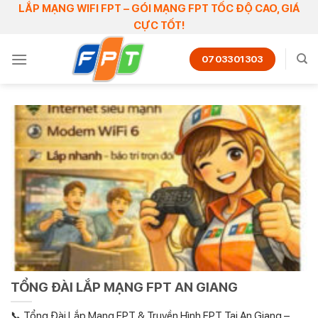
Skip
LẮP MẠNG WIFI FPT – GÓI MẠNG FPT TỐC ĐỘ CAO, GIÁ
CỰC TỐT!
to
content
0703301303
TỔNG ĐÀI LẮP MẠNG FPT AN GIANG
📞 Tổng Đài Lắp Mạng FPT & Truyền Hình FPT Tại An Giang –