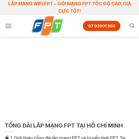
Skip
LẮP MẠNG WIFI FPT – GÓI MẠNG FPT TỐC ĐỘ CAO, GIÁ
CỰC TỐT!
to
content
0703301303
TỔNG ĐÀI LẮP MẠNG FPT TẠI HỒ CHÍ MINH
🧠 1. Giới thiệu tổng đài lắp mạng FPT và truyền hình FPT Tại