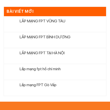
BÀI VIẾT MỚI
LẮP MẠNG FPT VŨNG TÀU
LẮP MẠNG FPT BÌNH DƯƠNG
LẮP MẠNG FPT TẠI HÀ NỘI
Lắp mạng fpt hồ chí minh
Lắp mạng FPT Gò Vấp