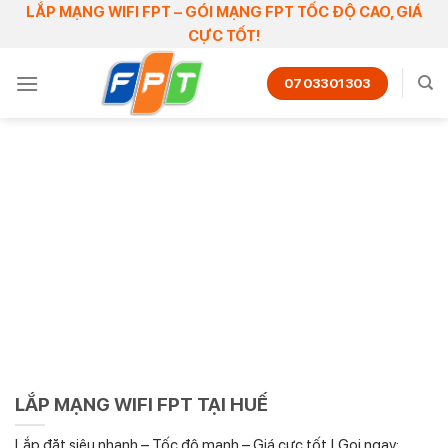
Skip
LẮP MẠNG WIFI FPT – GÓI MẠNG FPT TỐC ĐỘ CAO, GIÁ
CỰC TỐT!
to
content
0703301303
LẮP MẠNG WIFI FPT TẠI HUẾ
Lắp đặt siêu nhanh – Tốc độ mạnh – Giá cực tốt | Gọi ngay:...