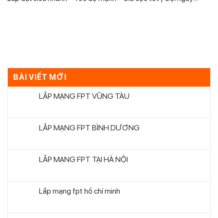
BÀI VIẾT MỚI
LẮP MẠNG FPT VŨNG TÀU
LẮP MẠNG FPT BÌNH DƯƠNG
LẮP MẠNG FPT TẠI HÀ NỘI
Lắp mạng fpt hồ chí minh