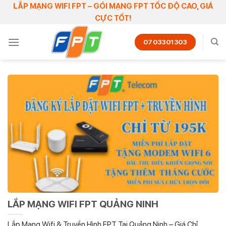
Skip
LẮP MẠNG WIFI FPT – GÓI MẠNG FPT TỐC ĐỘ CAO, GIÁ
CỰC TỐT!
to
content
0703301303
LẮP MẠNG WIFI FPT QUẢNG NINH
Lắp Mạng Wifi & Truyền Hình FPT Tại Quảng Ninh – Giá Chỉ