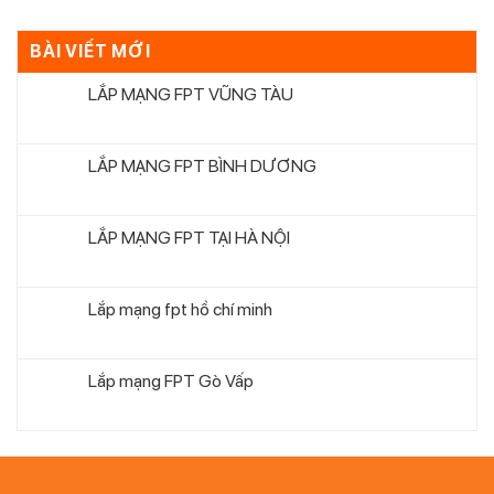
BÀI VIẾT MỚI
LẮP MẠNG FPT VŨNG TÀU
LẮP MẠNG FPT BÌNH DƯƠNG
LẮP MẠNG FPT TẠI HÀ NỘI
Lắp mạng fpt hồ chí minh
Lắp mạng FPT Gò Vấp