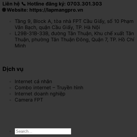
Liên hệ 📞 Hotline đăng ký: 0703.301.303
🌐 Website: https://lapmangpro.vn
Tầng 9, Block A, tòa nhà FPT Cầu Giấy, số 10 Phạm
Văn Bạch, quận Cầu Giấy, TP. Hà Nội
L29B-31B-33B, đường Tân Thuận, Khu chế xuất Tân
Thuận, phường Tân Thuận Đông, Quận 7, TP. Hồ Chí
Minh
Dịch vụ
Internet cá nhân
Combo internet – Truyền hình
Internet doanh nghiệp
Camera FPT