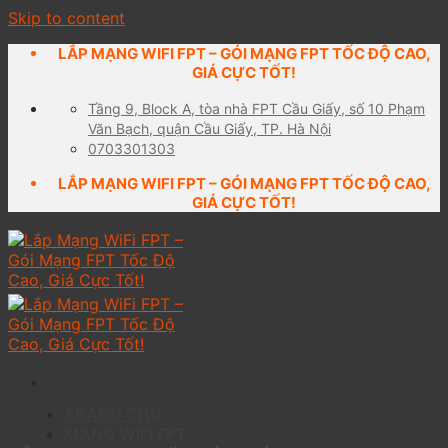
Skip to content
LẮP MẠNG WIFI FPT – GÓI MẠNG FPT TỐC ĐỘ CAO,
GIÁ CỰC TỐT!
Tầng 9, Block A, tòa nhà FPT Cầu Giấy, số 10 Phạm
Văn Bạch, quận Cầu Giấy, TP. Hà Nội
0703301303
LẮP MẠNG WIFI FPT – GÓI MẠNG FPT TỐC ĐỘ CAO,
GIÁ CỰC TỐT!
TRANG CHỦ
MẠNG WIFI FPT