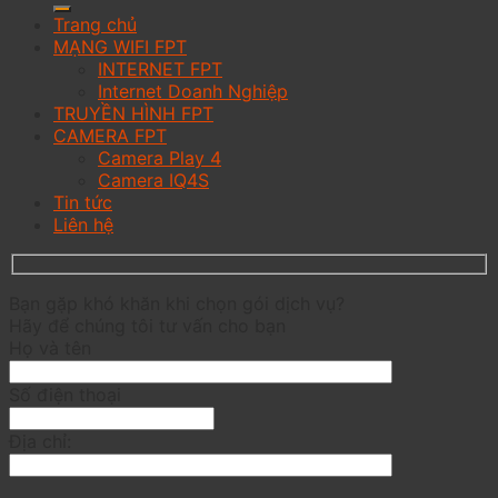
Trang chủ
MẠNG WIFI FPT
INTERNET FPT
Internet Doanh Nghiệp
TRUYỀN HÌNH FPT
CAMERA FPT
Camera Play 4
Camera IQ4S
Tin tức
Liên hệ
Bạn gặp khó khăn khi chọn gói dịch vụ?
Hãy để chúng tôi tư vấn cho bạn
Họ và tên
Số điện thoại
Địa chỉ: