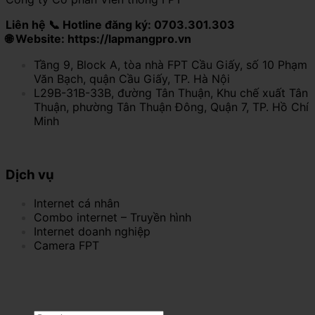
Liên hệ 📞 Hotline đăng ký: 0703.301.303
🌐 Website: https://lapmangpro.vn
Tầng 9, Block A, tòa nhà FPT Cầu Giấy, số 10 Phạm
Văn Bạch, quận Cầu Giấy, TP. Hà Nội
L29B-31B-33B, đường Tân Thuận, Khu chế xuất Tân
Thuận, phường Tân Thuận Đông, Quận 7, TP. Hồ Chí
Minh
Dịch vụ
Internet cá nhân
Combo internet – Truyền hình
Internet doanh nghiệp
Camera FPT