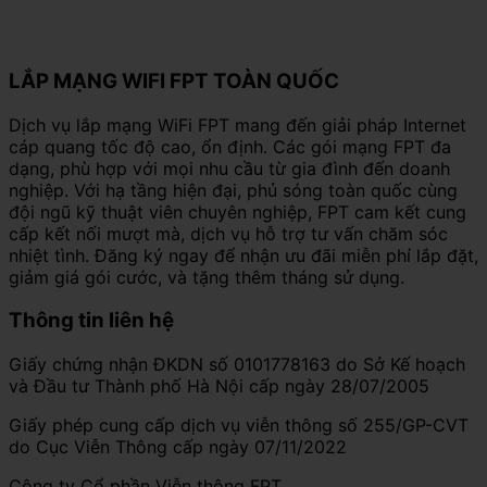
LẮP MẠNG WIFI FPT TOÀN QUỐC
Dịch vụ lắp mạng WiFi FPT mang đến giải pháp Internet
cáp quang tốc độ cao, ổn định. Các gói mạng FPT đa
dạng, phù hợp với mọi nhu cầu từ gia đình đến doanh
nghiệp. Với hạ tầng hiện đại, phủ sóng toàn quốc cùng
đội ngũ kỹ thuật viên chuyên nghiệp, FPT cam kết cung
cấp kết nối mượt mà, dịch vụ hỗ trợ tư vấn chăm sóc
nhiệt tình. Đăng ký ngay để nhận ưu đãi miễn phí lắp đặt,
giảm giá gói cước, và tặng thêm tháng sử dụng.
Thông tin liên hệ
Giấy chứng nhận ĐKDN số 0101778163 do Sở Kế hoạch
và Đầu tư Thành phố Hà Nội cấp ngày 28/07/2005
Giấy phép cung cấp dịch vụ viễn thông số 255/GP-CVT
do Cục Viễn Thông cấp ngày 07/11/2022
Công ty Cổ phần Viễn thông FPT