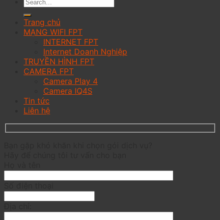
Trang chủ
MẠNG WIFI FPT
INTERNET FPT
Internet Doanh Nghiệp
TRUYỀN HÌNH FPT
CAMERA FPT
Camera Play 4
Camera IQ4S
Tin tức
Liên hệ
Bạn gặp khó khăn khi chọn gói dịch vụ?
Hãy để chúng tôi tư vấn cho bạn
Họ và tên
Số điện thoại
Địa chỉ: