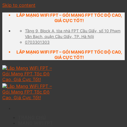
Skip to content
LẮP MẠNG WIFI FPT – GÓI MẠNG FPT TỐC ĐỘ CAO,
GIÁ CỰC TỐT!
Tầng 9, Block A, tòa nhà FPT Cầu Giấy, số 10 Phạm
Văn Bạch, quận Cầu Giấy, TP. Hà Nội
0703301303
LẮP MẠNG WIFI FPT – GÓI MẠNG FPT TỐC ĐỘ CAO,
GIÁ CỰC TỐT!
TRANG CHỦ
MẠNG WIFI FPT