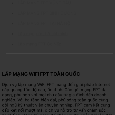
LẮP MẠNG FPT VŨNG TÀU
LẮP MẠNG FPT BÌNH DƯƠNG
LẮP MẠNG FPT TẠI HÀ NỘI
Lắp mạng fpt hồ chí minh
Lắp mạng FPT Gò Vấp
LẮP MẠNG WIFI FPT TOÀN QUỐC
Dịch vụ lắp mạng WiFi FPT mang đến giải pháp Internet
cáp quang tốc độ cao, ổn định. Các gói mạng FPT đa
dạng, phù hợp với mọi nhu cầu từ gia đình đến doanh
nghiệp. Với hạ tầng hiện đại, phủ sóng toàn quốc cùng
đội ngũ kỹ thuật viên chuyên nghiệp, FPT cam kết cung
cấp kết nối mượt mà, dịch vụ hỗ trợ tư vấn chăm sóc