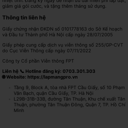
nhiệt tình. Đăng ký ngay để nhận ưu đãi miễn phí lắp đặt,
giảm giá gói cước, và tặng thêm tháng sử dụng.
Thông tin liên hệ
Giấy chứng nhận ĐKDN số 0101778163 do Sở Kế hoạch
và Đầu tư Thành phố Hà Nội cấp ngày 28/07/2005
Giấy phép cung cấp dịch vụ viễn thông số 255/GP-CVT
do Cục Viễn Thông cấp ngày 07/11/2022
Công ty Cổ phần Viễn thông FPT
Liên hệ 📞 Hotline đăng ký: 0703.301.303
🌐 Website: https://lapmangpro.vn
Tầng 9, Block A, tòa nhà FPT Cầu Giấy, số 10 Phạm
Văn Bạch, quận Cầu Giấy, TP. Hà Nội
L29B-31B-33B, đường Tân Thuận, Khu chế xuất Tân
Thuận, phường Tân Thuận Đông, Quận 7, TP. Hồ Chí
Minh