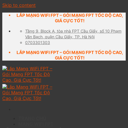
Skip to content
LẮP MẠNG WIFI FPT – GÓI MẠNG FPT TỐC ĐỘ CAO,
GIÁ CỰC TỐT!
Tầng 9, Block A, tòa nhà FPT Cầu Giấy, số 10 Phạm
Văn Bạch, quận Cầu Giấy, TP. Hà Nội
0703301303
LẮP MẠNG WIFI FPT – GÓI MẠNG FPT TỐC ĐỘ CAO,
GIÁ CỰC TỐT!
TRANG CHỦ
MẠNG WIFI FPT