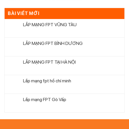
BÀI VIẾT MỚI
LẮP MẠNG FPT VŨNG TÀU
LẮP MẠNG FPT BÌNH DƯƠNG
LẮP MẠNG FPT TẠI HÀ NỘI
Lắp mạng fpt hồ chí minh
Lắp mạng FPT Gò Vấp