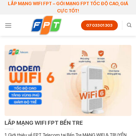
Skip
LẮP MẠNG WIFI FPT – GÓI MẠNG FPT TỐC ĐỘ CAO, GIÁ
CỰC TỐT!
to
content
0703301303
LẮP MẠNG WIFI FPT BẾN TRE
1. Giới thiệu về FPT Telecom tại Bến Tre MẠNG WIFI & TRUYỀN