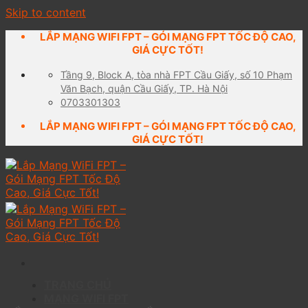
Skip to content
LẮP MẠNG WIFI FPT – GÓI MẠNG FPT TỐC ĐỘ CAO,
GIÁ CỰC TỐT!
Tầng 9, Block A, tòa nhà FPT Cầu Giấy, số 10 Phạm
Văn Bạch, quận Cầu Giấy, TP. Hà Nội
0703301303
LẮP MẠNG WIFI FPT – GÓI MẠNG FPT TỐC ĐỘ CAO,
GIÁ CỰC TỐT!
TRANG CHỦ
MẠNG WIFI FPT