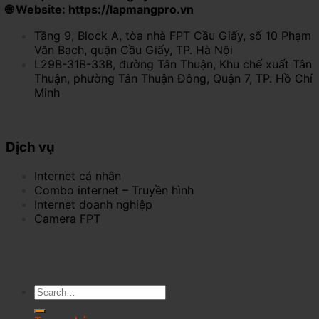
🌐 Website: https://lapmangpro.vn
Tầng 9, Block A, tòa nhà FPT Cầu Giấy, số 10 Phạm
Văn Bạch, quận Cầu Giấy, TP. Hà Nội
L29B-31B-33B, đường Tân Thuận, Khu chế xuất Tân
Thuận, phường Tân Thuận Đông, Quận 7, TP. Hồ Chí
Minh
Dịch vụ
Internet cá nhân
Combo internet – Truyền hình
Internet doanh nghiệp
Camera FPT