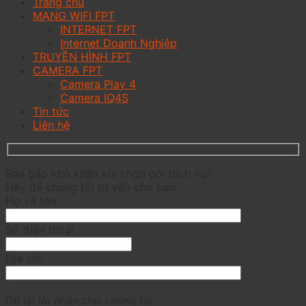
Trang chủ
MẠNG WIFI FPT
INTERNET FPT
Internet Doanh Nghiệp
TRUYỀN HÌNH FPT
CAMERA FPT
Camera Play 4
Camera IQ4S
Tin tức
Liên hệ
Bạn gặp khó khăn khi chọn gói dịch vụ?
Hãy để chúng tôi tư vấn cho bạn
Họ và tên
Số điện thoại
Địa chỉ:
Để lại lời nhắn cho chúng tôi: