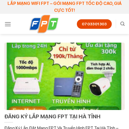
Skip
LẮP MẠNG WIFI FPT – GÓI MẠNG FPT TỐC ĐỘ CAO, GIÁ
CỰC TỐT!
to
content
0703301303
ĐĂNG KÝ LẮP MẠNG FPT TẠI HÀ TĨNH
Đăng Ký Lắp Đặt Mạng FPT Và Truyền Hình FPT Tại Hà Tĩnh –