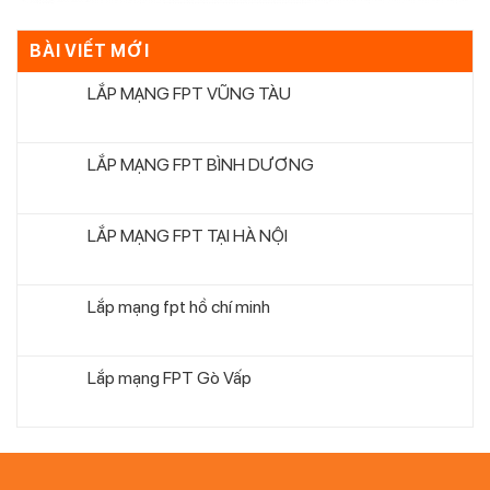
BÀI VIẾT MỚI
LẮP MẠNG FPT VŨNG TÀU
LẮP MẠNG FPT BÌNH DƯƠNG
LẮP MẠNG FPT TẠI HÀ NỘI
Lắp mạng fpt hồ chí minh
Lắp mạng FPT Gò Vấp