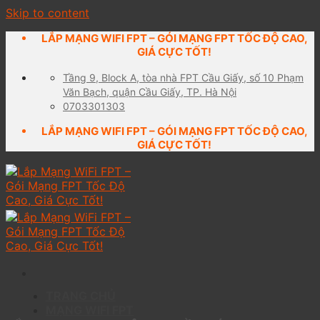
Skip to content
LẮP MẠNG WIFI FPT – GÓI MẠNG FPT TỐC ĐỘ CAO,
GIÁ CỰC TỐT!
Tầng 9, Block A, tòa nhà FPT Cầu Giấy, số 10 Phạm
Văn Bạch, quận Cầu Giấy, TP. Hà Nội
0703301303
LẮP MẠNG WIFI FPT – GÓI MẠNG FPT TỐC ĐỘ CAO,
GIÁ CỰC TỐT!
TRANG CHỦ
MẠNG WIFI FPT