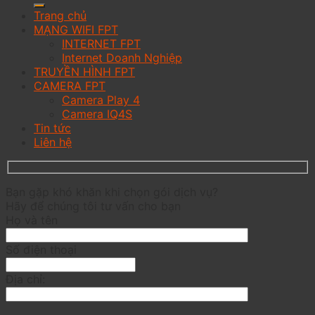
Trang chủ
MẠNG WIFI FPT
INTERNET FPT
Internet Doanh Nghiệp
TRUYỀN HÌNH FPT
CAMERA FPT
Camera Play 4
Camera IQ4S
Tin tức
Liên hệ
Bạn gặp khó khăn khi chọn gói dịch vụ?
Hãy để chúng tôi tư vấn cho bạn
Họ và tên
Số điện thoại
Địa chỉ: