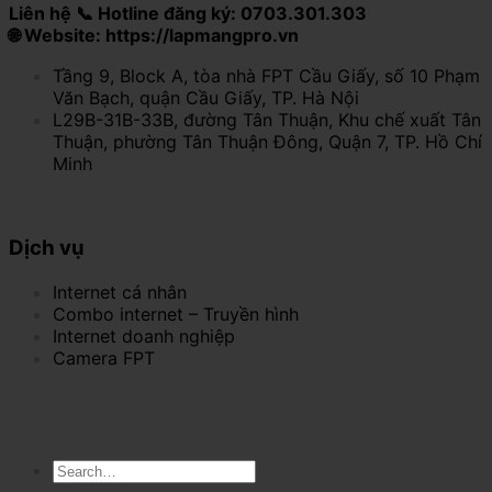
Liên hệ 📞 Hotline đăng ký: 0703.301.303
🌐 Website: https://lapmangpro.vn
Tầng 9, Block A, tòa nhà FPT Cầu Giấy, số 10 Phạm
Văn Bạch, quận Cầu Giấy, TP. Hà Nội
L29B-31B-33B, đường Tân Thuận, Khu chế xuất Tân
Thuận, phường Tân Thuận Đông, Quận 7, TP. Hồ Chí
Minh
Dịch vụ
Internet cá nhân
Combo internet – Truyền hình
Internet doanh nghiệp
Camera FPT