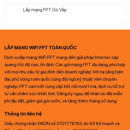
Lắp mạng FPT Gò Vấp
LẮP MẠNG WIFI FPT TOÀN QUỐC
Dịch vụ lắp mạng WiFi FPT mang đến giải pháp Internet cáp
quang tốc độ cao, ổn định. Các gói mạng FPT đa dạng, phù hợp
với mọi nhu cầu từ gia đình đến doanh nghiệp. Với hạ tầng hiện
đại, phủ sóng toàn quốc cùng đội ngũ kỹ thuật viên chuyên
nghiệp, FPT cam kết cung cấp kết nối mượt mà, dịch vụ hỗ trợ
tư vấn chăm sóc nhiệt tình. Đăng ký ngay để nhận ưu đãi miễn
phí lắp đặt, giảm giá gói cước, và tặng thêm tháng sử dụng.
Thông tin liên hệ
Giấy chứng nhận ĐKDN số 0101778163 do Sở Kế hoạch và