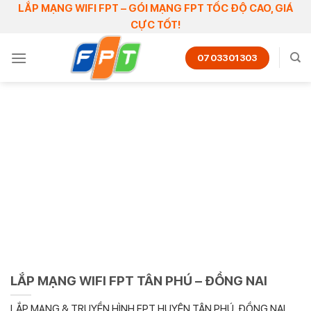
Skip
LẮP MẠNG WIFI FPT – GÓI MẠNG FPT TỐC ĐỘ CAO, GIÁ
CỰC TỐT!
to
content
0703301303
LẮP MẠNG WIFI FPT TÂN PHÚ – ĐỒNG NAI
LẮP MẠNG & TRUYỀN HÌNH FPT HUYỆN TÂN PHÚ, ĐỒNG NAI