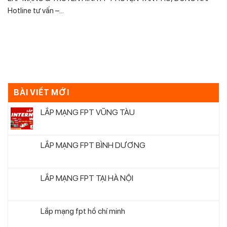
Hotline tư vấn –...
BÀI VIẾT MỚI
LẮP MẠNG FPT VŨNG TÀU
LẮP MẠNG FPT BÌNH DƯƠNG
LẮP MẠNG FPT TẠI HÀ NỘI
Lắp mạng fpt hồ chí minh