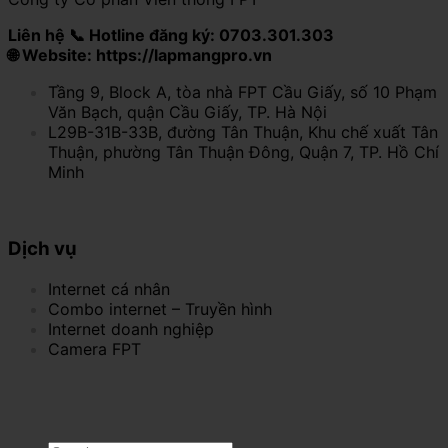
Liên hệ 📞 Hotline đăng ký: 0703.301.303
🌐 Website: https://lapmangpro.vn
Tầng 9, Block A, tòa nhà FPT Cầu Giấy, số 10 Phạm
Văn Bạch, quận Cầu Giấy, TP. Hà Nội
L29B-31B-33B, đường Tân Thuận, Khu chế xuất Tân
Thuận, phường Tân Thuận Đông, Quận 7, TP. Hồ Chí
Minh
Dịch vụ
Internet cá nhân
Combo internet – Truyền hình
Internet doanh nghiệp
Camera FPT