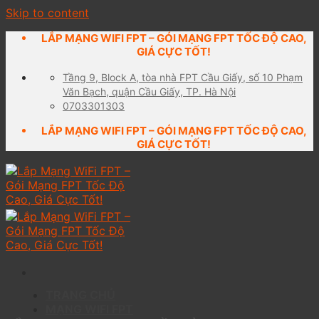
Skip to content
LẮP MẠNG WIFI FPT – GÓI MẠNG FPT TỐC ĐỘ CAO,
GIÁ CỰC TỐT!
Tầng 9, Block A, tòa nhà FPT Cầu Giấy, số 10 Phạm
Văn Bạch, quận Cầu Giấy, TP. Hà Nội
0703301303
LẮP MẠNG WIFI FPT – GÓI MẠNG FPT TỐC ĐỘ CAO,
GIÁ CỰC TỐT!
TRANG CHỦ
MẠNG WIFI FPT