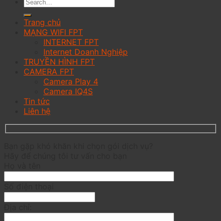
Trang chủ
MẠNG WIFI FPT
INTERNET FPT
Internet Doanh Nghiệp
TRUYỀN HÌNH FPT
CAMERA FPT
Camera Play 4
Camera IQ4S
Tin tức
Liên hệ
Bạn gặp khó khăn khi chọn gói dịch vụ?
Hãy để chúng tôi tư vấn cho bạn
Họ và tên
Số điện thoại
Địa chỉ: