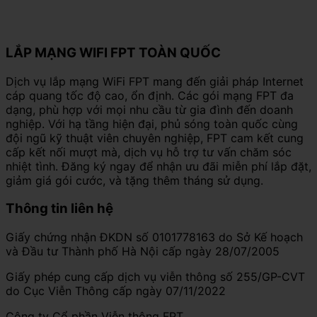
LẮP MẠNG WIFI FPT TOÀN QUỐC
Dịch vụ lắp mạng WiFi FPT mang đến giải pháp Internet
cáp quang tốc độ cao, ổn định. Các gói mạng FPT đa
dạng, phù hợp với mọi nhu cầu từ gia đình đến doanh
nghiệp. Với hạ tầng hiện đại, phủ sóng toàn quốc cùng
đội ngũ kỹ thuật viên chuyên nghiệp, FPT cam kết cung
cấp kết nối mượt mà, dịch vụ hỗ trợ tư vấn chăm sóc
nhiệt tình. Đăng ký ngay để nhận ưu đãi miễn phí lắp đặt,
giảm giá gói cước, và tặng thêm tháng sử dụng.
Thông tin liên hệ
Giấy chứng nhận ĐKDN số 0101778163 do Sở Kế hoạch
và Đầu tư Thành phố Hà Nội cấp ngày 28/07/2005
Giấy phép cung cấp dịch vụ viễn thông số 255/GP-CVT
do Cục Viễn Thông cấp ngày 07/11/2022
Công ty Cổ phần Viễn thông FPT