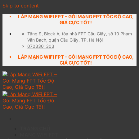
Skip to content
LẮP MẠNG WIFI FPT – GÓI MẠNG FPT TỐC ĐỘ CAO,
GIÁ CỰC TỐT!
Tầng 9, Block A, tòa nhà FPT Cầu Giấy, số 10 Phạm
Văn Bạch, quận Cầu Giấy, TP. Hà Nội
0703301303
LẮP MẠNG WIFI FPT – GÓI MẠNG FPT TỐC ĐỘ CAO,
GIÁ CỰC TỐT!
TRANG CHỦ
MẠNG WIFI FPT