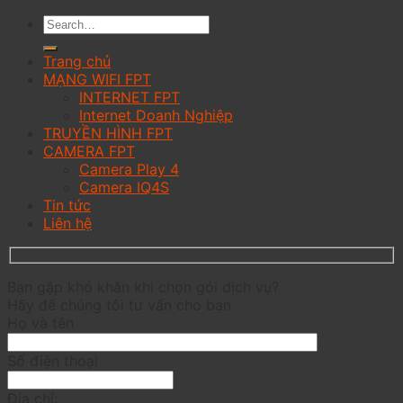
Trang chủ
MẠNG WIFI FPT
INTERNET FPT
Internet Doanh Nghiệp
TRUYỀN HÌNH FPT
CAMERA FPT
Camera Play 4
Camera IQ4S
Tin tức
Liên hệ
Bạn gặp khó khăn khi chọn gói dịch vụ?
Hãy để chúng tôi tư vấn cho bạn
Họ và tên
Số điện thoại
Địa chỉ: