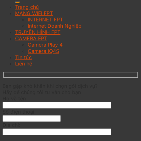
Trang chủ
MẠNG WIFI FPT
INTERNET FPT
Internet Doanh Nghiệp
TRUYỀN HÌNH FPT
CAMERA FPT
Camera Play 4
Camera IQ4S
Tin tức
Liên hệ
Bạn gặp khó khăn khi chọn gói dịch vụ?
Hãy để chúng tôi tư vấn cho bạn
Họ và tên
Số điện thoại
Địa chỉ: