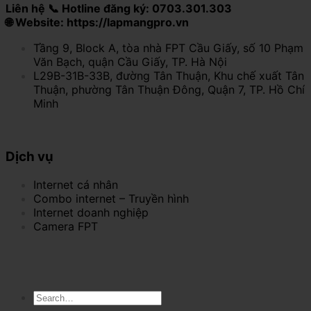
Liên hệ 📞 Hotline đăng ký: 0703.301.303
🌐 Website: https://lapmangpro.vn
Tầng 9, Block A, tòa nhà FPT Cầu Giấy, số 10 Phạm
Văn Bạch, quận Cầu Giấy, TP. Hà Nội
L29B-31B-33B, đường Tân Thuận, Khu chế xuất Tân
Thuận, phường Tân Thuận Đông, Quận 7, TP. Hồ Chí
Minh
Dịch vụ
Internet cá nhân
Combo internet – Truyền hình
Internet doanh nghiệp
Camera FPT