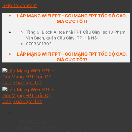
Skip to content
LẮP MẠNG WIFI FPT – GÓI MẠNG FPT TỐC ĐỘ CAO,
GIÁ CỰC TỐT!
Tầng 9, Block A, tòa nhà FPT Cầu Giấy, số 10 Phạm
Văn Bạch, quận Cầu Giấy, TP. Hà Nội
0703301303
LẮP MẠNG WIFI FPT – GÓI MẠNG FPT TỐC ĐỘ CAO,
GIÁ CỰC TỐT!
TRANG CHỦ
MẠNG WIFI FPT