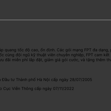
áp quang tốc độ cao, ổn định. Các gói mạng FPT đa dạng, 
uốc cùng đội ngũ kỹ thuật viên chuyên nghiệp, FPT cam kết
ưu đãi miễn phí lắp đặt, giảm giá gói cước, và tặng thêm t
 Đầu tư Thành phố Hà Nội cấp ngày 28/07/2005
do Cục Viễn Thông cấp ngày 07/11/2022