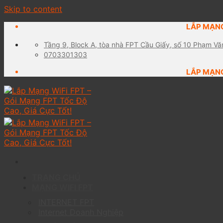
Skip to content
LẮP MẠNG
Tầng 9, Block A, tòa nhà FPT Cầu Giấy, số 10 Phạm Vă
0703301303
LẮP MẠNG
TRANG CHỦ
MẠNG WIFI FPT
INTERNET FPT
Internet Doanh Nghiệp