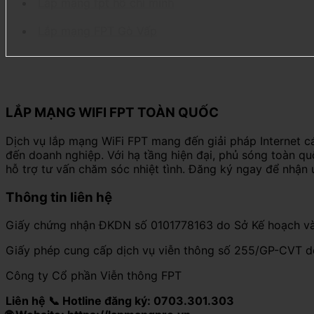
Lắp mạng fpt hồ chí minh
Lắp mạng FPT Gò Vấp
LẮP MẠNG WIFI FPT TOÀN QUỐC
Dịch vụ lắp mạng WiFi FPT mang đến giải pháp Internet c
đến doanh nghiệp. Với hạ tầng hiện đại, phủ sóng toàn q
hỗ trợ tư vấn chăm sóc nhiệt tình. Đăng ký ngay để nhận 
Thông tin liên hệ
Giấy chứng nhận ĐKDN số 0101778163 do Sở Kế hoạch và
Giấy phép cung cấp dịch vụ viễn thông số 255/GP-CVT 
Công ty Cổ phần Viễn thông FPT
Liên hệ 📞 Hotline đăng ký: 0703.301.303