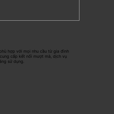
phù hợp với mọi nhu cầu từ gia đình
 cung cấp kết nối mượt mà, dịch vụ
háng sử dụng.