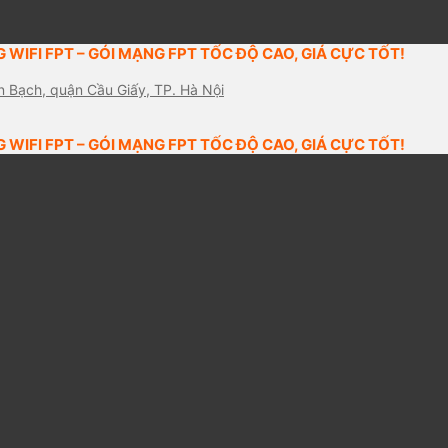
 WIFI FPT – GÓI MẠNG FPT TỐC ĐỘ CAO, GIÁ CỰC TỐT!
n Bạch, quận Cầu Giấy, TP. Hà Nội
 WIFI FPT – GÓI MẠNG FPT TỐC ĐỘ CAO, GIÁ CỰC TỐT!