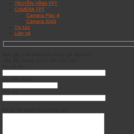
TRUYỀN HÌNH FPT
CAMERA FPT
Camera Play 4
Camera IQ4S
Tin tức
Liên hệ
Bạn gặp khó khăn khi chọn gói dịch vụ?
Hãy để chúng tôi tư vấn cho bạn
Họ và tên
Số điện thoại
Địa chỉ:
Để lại lời nhắn cho chúng tôi: