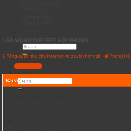
TRUYỀN HÌNH FPT
CAMERA FPT
Camera Play 4
Camera IQ4S
TIN TỨC
LIÊN HỆ
LẮP MẠNG WIFI FPT HẢI PHÒNG
1. Tổng quan nhu cầu Internet và truyền hình tại Hải Phòng Hải
0703301303
Bài viết mới
LẮP MẠNG FPT VŨNG TÀU
LẮP MẠNG FPT BÌNH DƯƠNG
LẮP MẠNG FPT TẠI HÀ NỘI