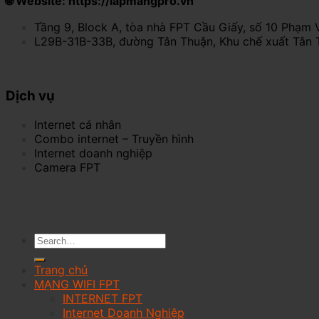
🌐 Website: https://lapmangpro.vn
Tầng 9, Block A, tòa nhà FPT Cầu Giấy, số 10 Phạm 
L29B-31B-33B, đường Tân Thuận, Khu chế xuất Tân 
Dịch vụ
Internet cá nhân
Combo internet – Truyền hình
Internet doanh nghiệp
Camera FPT
Trang chủ
MẠNG WIFI FPT
INTERNET FPT
Internet Doanh Nghiệp